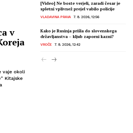
[Video] Ne boste verjeli, zaradi česar je
spletni vplivnež prejel vabilo policije
VLADAVINA PRAVA
7. 8. 2026, 12:56
ca v
Kako je Rusinja prišla do slovenskega
državljanstva – kljub zaporni kazni?
Koreja
VROČE
7. 8. 2026, 12:42
 vaje okoli
" Kitajske
a