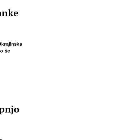
anke
Ukrajinska
so še
opnjo