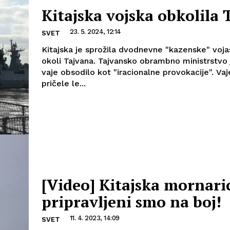
Kitajska vojska obkolila 
23. 5. 2024, 12:14
SVET
Kitajska je sprožila dvodnevne "kazenske" voja
okoli Tajvana. Tajvansko obrambno ministrstvo 
vaje obsodilo kot "iracionalne provokacije". Vaj
pričele le...
[Video] Kitajska mornari
pripravljeni smo na boj!
11. 4. 2023, 14:09
SVET