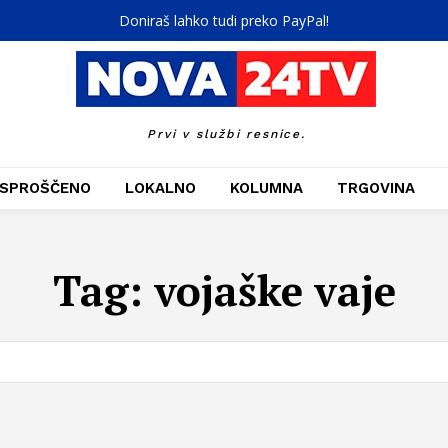
Doniraš lahko tudi preko PayPal!
Prvi v službi resnice.
SPROŠČENO
LOKALNO
KOLUMNA
TRGOVINA
Tag:
vojaške vaje