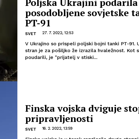
Poljska Ukrajini podarila
posodobljene sovjetske t
PT-91
27. 7. 2022, 12:53
SVET
V Ukrajino so prispeli poljski bojni tanki PT-91. 
stran je za pošiljko že izrazila hvaležnost. Kot 
poudarili, je "prijatelj v stiski...
Finska vojska dviguje st
pripravljenosti
16. 2. 2022, 13:59
SVET