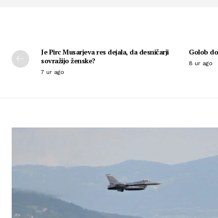
Je Pirc Musarjeva res dejala, da desničarji
Golob dob
sovražijo ženske?
8 ur ago
7 ur ago