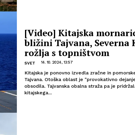
[Video] Kitajska mornari
bližini Tajvana, Severna 
rožlja s topništvom
14. 10. 2024, 13:57
SVET
Kitajska je ponovno izvedla zračne in pomorske
Tajvana. Otoška oblast je "provokativno dejanje
obsodila. Tajvanska obalna straža pa je pridržal
kitajskega...