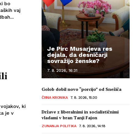
ki bo
aških vaj
bah...
Je Pirc Musarjeva res
dejala, da desničarji
sovražijo ženske?
7. 8. 2026, 16:31
li
Golob dobil novo “porcijo” od Snežiča
ČRNA KRONIKA
7. 8. 2026, 15:30
 vojakov, ki
Države z liberalnimi in socialističnimi
a je v
vladami v bran Tanji Fajon
ZUNANJA POLITIKA
7. 8. 2026, 14:18