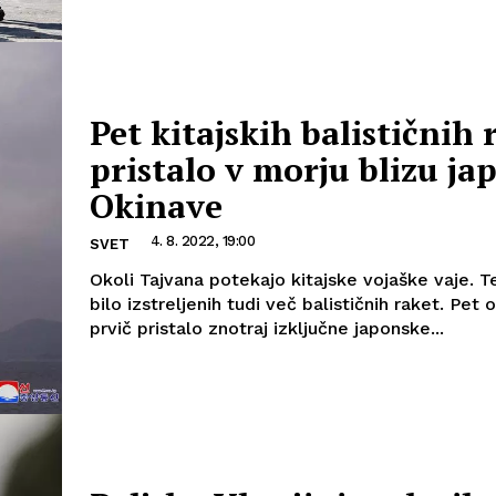
Pet kitajskih balističnih 
pristalo v morju blizu ja
Okinave
4. 8. 2022, 19:00
SVET
Okoli Tajvana potekajo kitajske vojaške vaje. T
bilo izstreljenih tudi več balističnih raket. Pet o
prvič pristalo znotraj izključne japonske...