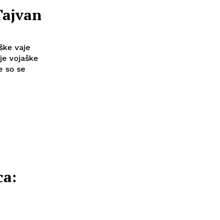
Tajvan
ške vaje
je vojaške
e so se
ca: