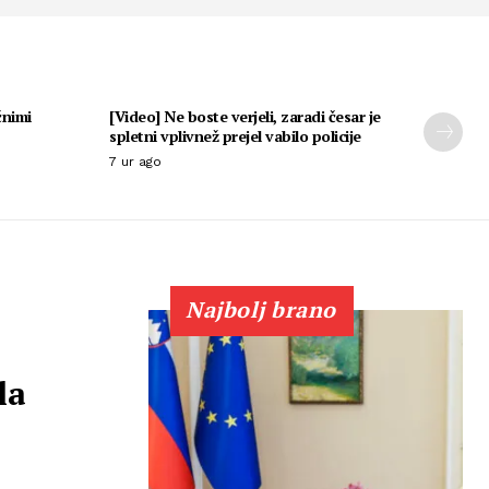
čnimi
[Video] Ne boste verjeli, zaradi česar je
spletni vplivnež prejel vabilo policije
7 ur ago
Najbolj brano
la