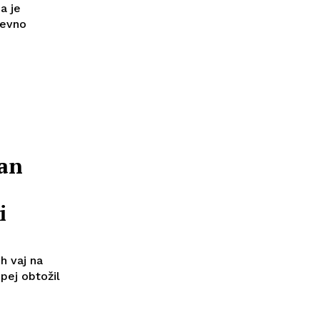
a je
nevno
van
i
ih vaj na
jpej obtožil