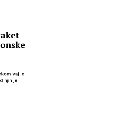
raket
ponske
ekom vaj je
d njih je