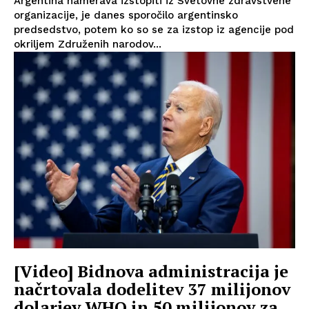
Argentina namerava izstopiti iz Svetovne zdravstvene
organizacije, je danes sporočilo argentinsko
predsedstvo, potem ko so se za izstop iz agencije pod
okriljem Združenih narodov...
[Video] Bidnova administracija je
načrtovala dodelitev 37 milijonov
dolarjev WHO in 50 milijonov za