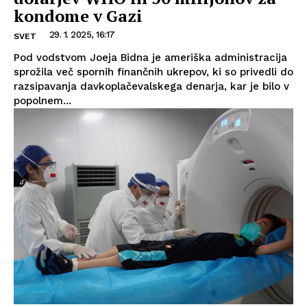
kondome v Gazi
29. 1. 2025, 16:17
SVET
Pod vodstvom Joeja Bidna je ameriška administracija
sprožila več spornih finančnih ukrepov, ki so privedli do
razsipavanja davkoplačevalskega denarja, kar je bilo v
popolnem...