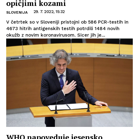
opičjimi kozami
29. 7. 2022, 15:32
SLOVENIJA
V četrtek so v Sloveniji pristojni ob 586 PCR-testih in
4673 hitrih antigenskih testih potrdili 1484 novih
okužb z novim koronavirusom. Sicer jih je...
WHO napoveduje jesensko