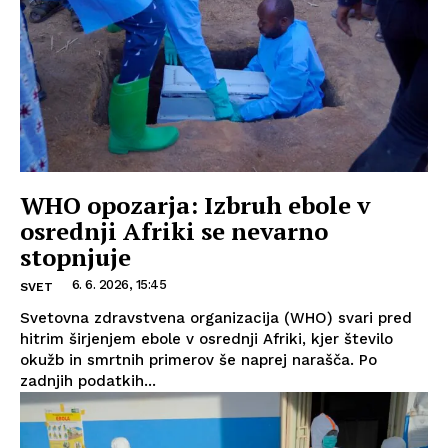
WHO opozarja: Izbruh ebole v
osrednji Afriki se nevarno
stopnjuje
6. 6. 2026, 15:45
SVET
Svetovna zdravstvena organizacija (WHO) svari pred
hitrim širjenjem ebole v osrednji Afriki, kjer število
okužb in smrtnih primerov še naprej narašča. Po
zadnjih podatkih...