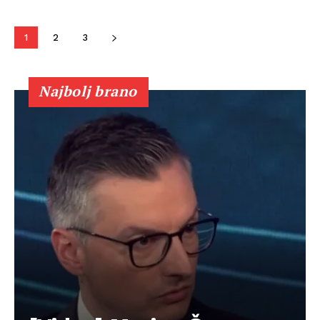
1
2
3
Najbolj brano