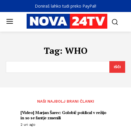
Doniraš lahko tudi preko PayPal!
Tag:
WHO
IŠČI
NAŠI NAJBOLJ BRANI ČLANKI
[Video] Marjan Šarec: Golobič poklical v režijo
in so se fantje zmenili
2 uri ago