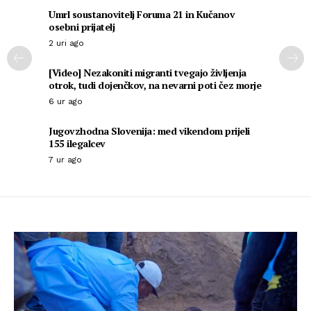
Umrl soustanovitelj Foruma 21 in Kučanov
osebni prijatelj
2 uri ago
[Video] Nezakoniti migranti tvegajo življenja
otrok, tudi dojenčkov, na nevarni poti čez morje
6 ur ago
Jugovzhodna Slovenija: med vikendom prijeli
155 ilegalcev
7 ur ago