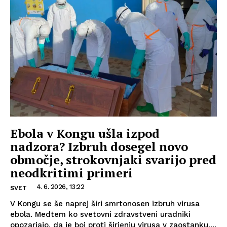
Ebola v Kongu ušla izpod
nadzora? Izbruh dosegel novo
območje, strokovnjaki svarijo pred
neodkritimi primeri
4. 6. 2026, 13:22
SVET
V Kongu se še naprej širi smrtonosen izbruh virusa
ebola. Medtem ko svetovni zdravstveni uradniki
opozarjajo, da je boj proti širjenju virusa v zaostanku,...