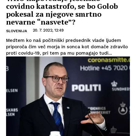
covidno katastrofo, se bo Golob
pokesal za njegove smrtno
nevarne “nasvete”?
20. 7. 2022, 12:49
SLOVENIJA
Medtem ko naš počitniški predsednik vlade ljudem
priporoča čim več morja in sonca kot domače zdravilo
proti covidu-19, pri tem pa mu pomagajo tudi...