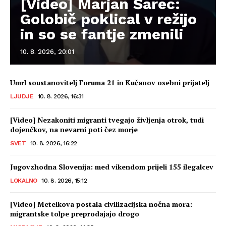
[Video] Marjan Šarec:
Golobič poklical v režijo
in so se fantje zmenili
10. 8. 2026, 20:01
Umrl soustanovitelj Foruma 21 in Kučanov osebni prijatelj
LJUDJE
10. 8. 2026, 16:31
[Video] Nezakoniti migranti tvegajo življenja otrok, tudi
dojenčkov, na nevarni poti čez morje
SVET
10. 8. 2026, 16:22
Jugovzhodna Slovenija: med vikendom prijeli 155 ilegalcev
LOKALNO
10. 8. 2026, 15:12
[Video] Metelkova postala civilizacijska nočna mora:
migrantske tolpe preprodajajo drogo