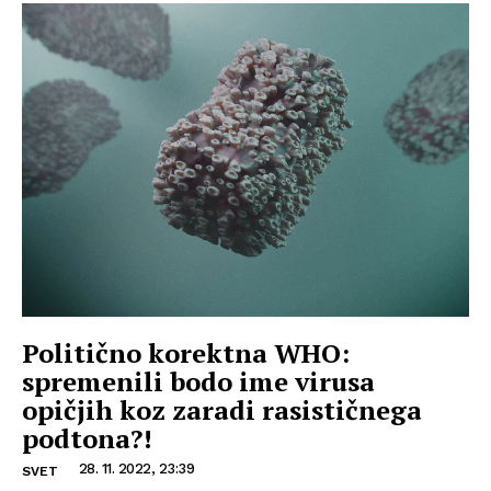
Politično korektna WHO:
spremenili bodo ime virusa
opičjih koz zaradi rasističnega
podtona?!
28. 11. 2022, 23:39
SVET