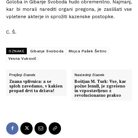
Goloba in Gibanje Svoboda hudo obremenilno. Najmanj,
kar bi morali narediti organi pregona, je zaslišati vse
vpletene akterje in sprožiti kazenske postopke.
C. Š.
OZNAKE
Gibanje Svoboda
Mojca Pašek Šetinc
Vesna Vukovič
Prejšnji članek
Naslednji članek
Znana vplivnica: a se
Boštjan M. Turk: Vse, kar
sploh zavedamo, v kakšen
počne Jenull, je zgrešeno
propad drvi ta država!
in vzpostavljeno z
revolucionarno prakso