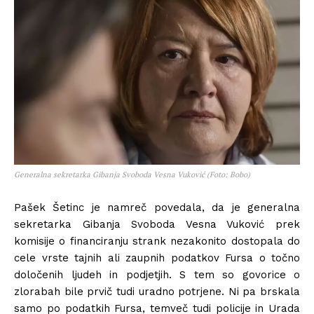
Generalna sekretarka Gibanja Svoboda Vesna Vuković (Foto: Bobo)
Pašek Šetinc je namreč povedala, da je generalna
sekretarka Gibanja Svoboda Vesna Vuković prek
komisije o financiranju strank nezakonito dostopala do
cele vrste tajnih ali zaupnih podatkov Fursa o točno
določenih ljudeh in podjetjih. S tem so govorice o
zlorabah bile prvič tudi uradno potrjene. Ni pa brskala
samo po podatkih Fursa, temveč tudi policije in Urada