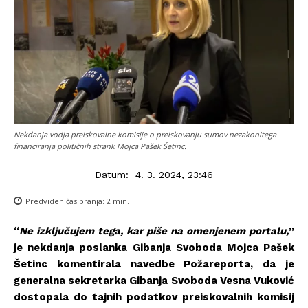
Nekdanja vodja preiskovalne komisije o preiskovanju sumov nezakonitega
financiranja političnih strank Mojca Pašek Šetinc.
Datum:
4. 3. 2024, 23:46
Predviden čas branja:
2
min.
“
Ne izključujem tega, kar piše na omenjenem portalu,
”
je nekdanja poslanka Gibanja Svoboda Mojca Pašek
Šetinc komentirala navedbe Požareporta, da je
generalna sekretarka Gibanja Svoboda Vesna Vuković
dostopala do tajnih podatkov preiskovalnih komisij