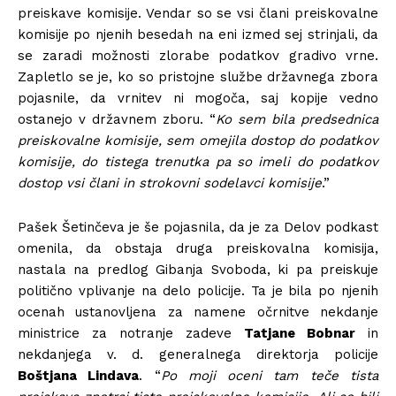
preiskave komisije. Vendar so se vsi člani preiskovalne
komisije po njenih besedah na eni izmed sej strinjali, da
se zaradi možnosti zlorabe podatkov gradivo vrne.
Zapletlo se je, ko so pristojne službe državnega zbora
pojasnile, da vrnitev ni mogoča, saj kopije vedno
ostanejo v državnem zboru. “
Ko sem bila predsednica
preiskovalne komisije, sem omejila dostop do podatkov
komisije, do tistega trenutka pa so imeli do podatkov
dostop vsi člani in strokovni sodelavci komisije
.”
Pašek Šetinčeva je še pojasnila, da je za Delov podkast
omenila, da obstaja druga preiskovalna komisija,
nastala na predlog Gibanja Svoboda, ki pa preiskuje
politično vplivanje na delo policije. Ta je bila po njenih
ocenah ustanovljena za namene očrnitve nekdanje
ministrice za notranje zadeve
Tatjane Bobnar
in
nekdanjega v. d. generalnega direktorja policije
Boštjana Lindava
. “
Po moji oceni tam teče tista