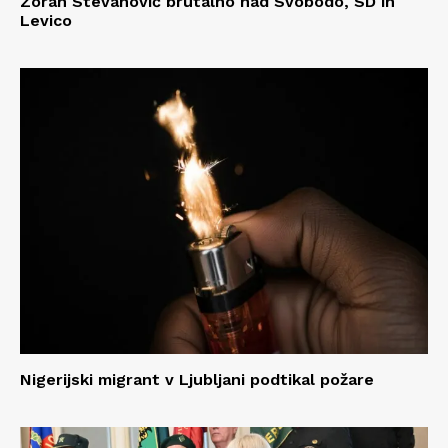
Zoran Stevanović brutalno nad Svobodo, SD in
Levico
Nigerijski migrant v Ljubljani podtikal požare