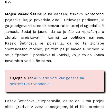
DZ.
Mojca Pašek Šetinc
je na današnji tiskovni konferenci
pojasnila, kaj je povedala v delu Delovega podkasta, ki
ga je odgovorni urednik cenzuriral in torej ni ugledal luči
javnosti. Sedaj je jasno, da se je šlo za vprašanja o
zlorabi preiskovalnih komisij za politične namene.
Pašek Šetinčeva je pojasnila, da so te zlorabe
“potencialno možne”, pri tem pa je navedla primer, ki
se je “pripetil” preiskovalni komisiji, ko je to do konca
novembra vodila še sama.
Oglejte si še:
Ali vlado vodi kar generalna
sekretarka Svobode?!
Pašek Šetinčeva je izpostavila, da so od Fursa prejeli
obilo gradiva v zvezi s podjetjem, ki ni bilo predmet