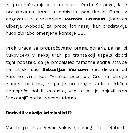
za preprečevanje pranja denarja. Portal še pove, da je
preiskovalna komisija dobivala podatke s Fursa v
dogovoru z direktorjem
Petrom Grumom
(kadrom
Gibanja Svoboda) za precej let nazaj, kar predstavlja
hudo zlorabo omenjene komisije DZ.
Prek Urada za preprečevanje pranja denarja pa naj bi
Vukovićeva v nekaj urah po transakciji uspela dobiti
tajni podatek, da je prodajalec famozne sodne stavbe
na Litijski ulici
Sebastjan Vežnaver
del denarja od
kupnine vrnil kot “vračilo posojila”. Gre za strogo
zaupen podatek, ki ga je po drugih virih praktično
nemogoče dobiti zakonito, vse to pa je objavil njen
“nekdanji” portal Necenzurirano.
Bodo šli v akcijo kriminalisti?
Vse to pa je za Vesno Vuković, njenega šefa Roberta