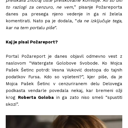
preiskava znotraj tiste preiskovalne komisije
.
Ali so bili
to razlogi za cenzuro, ne vem,
” pisanje Požareporta
danes pa presega njeno vedenje in ga ni želela
komentirati. Nato pa je dodala, “
da ne izključuje tega,
kar na tem portalu piše
“.
Kaj je pisal Požareport?
Portal Požareport je danes objavil odmevno vest z
naslovom “Watergate Golobove Svobode. Ko Mojca
Pašek Šetinc potrdi: Vesna Vuković dostopa do tajnih
podatkov Fursa. Kdo so vpleteni?”, kjer piše, da je
Mojca Pašek Šetinc v cenzuriranem delu Delovega
podkasta vendarle povedala nekaj, kar bremeni ožji
krog
Roberta Goloba
in ga zato niso smeli “spustiti
skozi”.