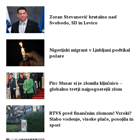
Zoran Stevanović brutalno nad
Svobodo, SD in Levico
Nigerijski migrant v Ljubljani podtikal
požare
Pirc Musar si je zlomila ključnico –
globalno tretji najpogostejši zlom
RTVS pred finančnim zlomom! Vzroki?
Slabo vodenje, visoke plače, posojila in
spori