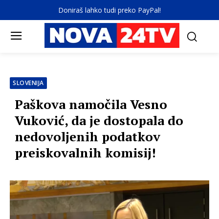
Doniraš lahko tudi preko PayPal!
SLOVENIJA
Paškova namočila Vesno
Vuković, da je dostopala do
nedovoljenih podatkov
preiskovalnih komisij!