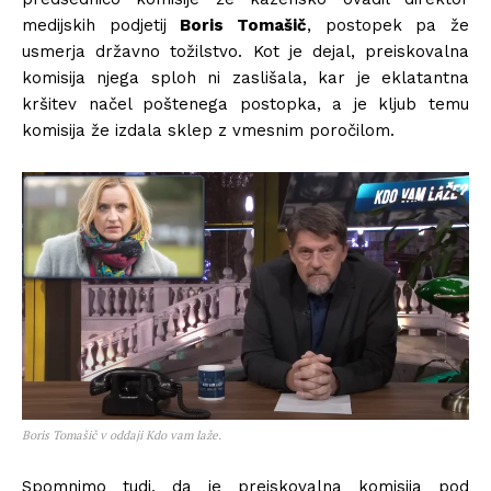
medijskih podjetij
Boris Tomašič
, postopek pa že
usmerja državno tožilstvo. Kot je dejal, preiskovalna
komisija njega sploh ni zaslišala, kar je eklatantna
kršitev načel poštenega postopka, a je kljub temu
komisija že izdala sklep z vmesnim poročilom.
Boris Tomašič v oddaji Kdo vam laže.
Spomnimo tudi, da je preiskovalna komisija pod