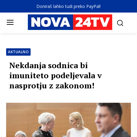
Doniraš lahko tudi preko PayPal!
AKTUALNO
Nekdanja sodnica bi
imuniteto podeljevala v
nasprotju z zakonom!