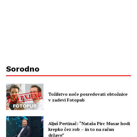
Sorodno
Tožilstvo noče posredovati obtožnice
v zadevi Fotopub
Aljuš Pertinač: “Nataša Pirc Musar hodi
krepko čez rob – in to na račun
države”