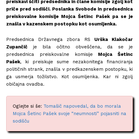
preiskavi ščiti predsednika in člane komisije zgolj kot
priče pred sodišči. Poslanka Svobode in predsednica
preiskovalne komisije Mojca Šetinc Pašek pa se je
znašla v kazenskem postopku kot osumljenka.
Predsednica Državnega zbora RS
Urška Klakočar
Zupančič
je bila očitno obveščena, da se je
predsednica preiskovalne komisije
Mojca Šetinc
Pašek
, ki preiskuje sume nezakonitega financiranja
političnih strank, znašla v predkazenskem postopku, ki
ga usmerja tožilstvo. Kot osumljenka. Kar ni zgolj
običajna ovadba.
Oglejte si še:
Tomašič napovedal, da bo morala
Mojca Šetinc Pašek svoje “neumnosti” pojasniti na
sodišču