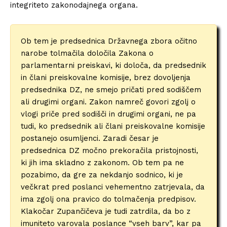
integriteto zakonodajnega organa.
Ob tem je predsednica Državnega zbora očitno
narobe tolmačila določila Zakona o
parlamentarni preiskavi, ki določa, da predsednik
in člani preiskovalne komisije, brez dovoljenja
predsednika DZ, ne smejo pričati pred sodiščem
ali drugimi organi. Zakon namreč govori zgolj o
vlogi priče pred sodišči in drugimi organi, ne pa
tudi, ko predsednik ali člani preiskovalne komisije
postanejo osumljenci. Zaradi česar je
predsednica DZ močno prekoračila pristojnosti,
ki jih ima skladno z zakonom. Ob tem pa ne
pozabimo, da gre za nekdanjo sodnico, ki je
večkrat pred poslanci vehementno zatrjevala, da
ima zgolj ona pravico do tolmačenja predpisov.
Klakočar Zupančičeva je tudi zatrdila, da bo z
imuniteto varovala poslance “vseh barv”, kar pa