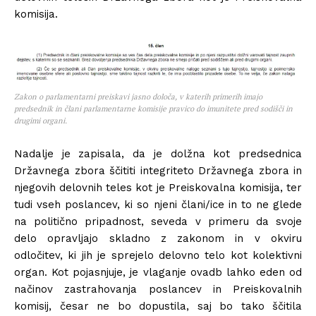
komisija.
Zakon o parlamentarni preiskavi jasno določa, v katerih primerih imajo
predsednik in člani parlamentarne komisije pravico do imunitete pred sodišči in
drugimi organi.
Nadalje je zapisala, da je dolžna kot predsednica
Državnega zbora ščititi integriteto Državnega zbora in
njegovih delovnih teles kot je Preiskovalna komisija, ter
tudi vseh poslancev, ki so njeni člani/ice in to ne glede
na politično pripadnost, seveda v primeru da svoje
delo opravljajo skladno z zakonom in v okviru
odločitev, ki jih je sprejelo delovno telo kot kolektivni
organ. Kot pojasnjuje, je vlaganje ovadb lahko eden od
načinov zastrahovanja poslancev in Preiskovalnih
komisij, česar ne bo dopustila, saj bo tako ščitila