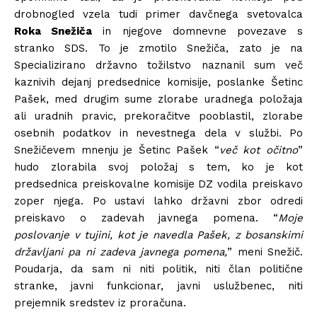
drobnogled vzela tudi primer davčnega svetovalca
Roka Snežiča
in njegove domnevne povezave s
stranko SDS. To je zmotilo Snežiča, zato je na
Specializirano državno tožilstvo naznanil sum več
kaznivih dejanj predsednice komisije, poslanke Šetinc
Pašek, med drugim sume zlorabe uradnega položaja
ali uradnih pravic, prekoračitve pooblastil, zlorabe
osebnih podatkov in nevestnega dela v službi. Po
Snežičevem mnenju je Šetinc Pašek “
več kot očitno
”
hudo zlorabila svoj položaj s tem, ko je kot
predsednica preiskovalne komisije DZ vodila preiskavo
zoper njega. Po ustavi lahko državni zbor odredi
preiskavo o zadevah javnega pomena. “
Moje
poslovanje v tujini, kot je navedla Pašek, z bosanskimi
državljani pa ni zadeva javnega pomena,
” meni Snežič.
Poudarja, da sam ni niti politik, niti član politične
stranke, javni funkcionar, javni uslužbenec, niti
prejemnik sredstev iz proračuna.