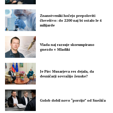
Znanstveniki hočejo prepoloviti
človeštvo: do 2200 naj bi ostalo le 4
milijarde
Vlada naj razsuje skorumpirano
gnezdo v Mladiki
Je Pirc Musarjeva res dejala, da
desničarji sovražijo ženske?
Golob dobil novo “porcijo” od Snežiča