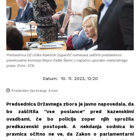
Predsednica DZ Urška Klakočar Zupančič namerava zaščititi predsednico
preiskovalne komisije Mojco Pašek Šetinc z napačno uporabo materialnega
prava. (Foto: STA)
Datum:
10. 11. 2023, 12:20
Predviden čas branja:
4
min.
Predsednica Državnega zbora je javno napovedala, da
bo zaščitila “vse poslance” pred kazenskimi
ovadbami, če bo policija zoper njih sprožila
predkazenski postopek. A nekdanja sodnica in
pravnica očitno ne ve, da Zakon o parlamentarni