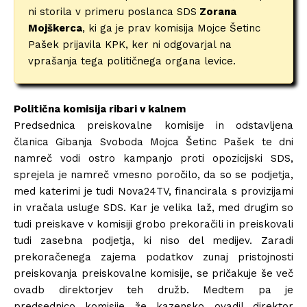
ni storila v primeru poslanca SDS
Zorana
Mojškerca
, ki ga je prav komisija Mojce Šetinc
Pašek prijavila KPK, ker ni odgovarjal na
vprašanja tega političnega organa levice.
Politična komisija ribari v kalnem
Predsednica preiskovalne komisije in odstavljena
članica Gibanja Svoboda Mojca Šetinc Pašek te dni
namreč vodi ostro kampanjo proti opozicijski SDS,
sprejela je namreč vmesno poročilo, da so se podjetja,
med katerimi je tudi Nova24TV, financirala s provizijami
in vračala usluge SDS. Kar je velika laž, med drugim so
tudi preiskave v komisiji grobo prekoračili in preiskovali
tudi zasebna podjetja, ki niso del medijev. Zaradi
prekoračenega zajema podatkov zunaj pristojnosti
preiskovanja preiskovalne komisije, se pričakuje še več
ovadb direktorjev teh družb. Medtem pa je
predsednico komisije že kazensko ovadil direktor