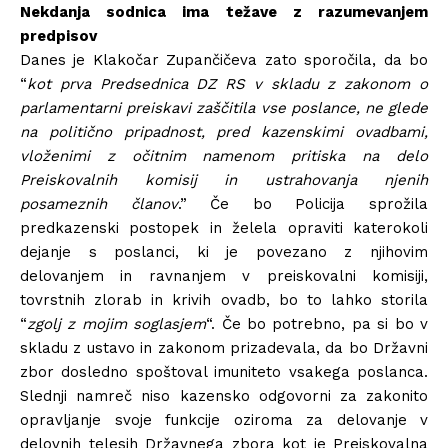
Nekdanja sodnica ima težave z razumevanjem
predpisov
Danes je Klakočar Zupančičeva zato sporočila, da bo
“
kot prva Predsednica DZ RS v skladu z zakonom o
parlamentarni preiskavi zaščitila vse poslance, ne glede
na politično pripadnost, pred kazenskimi ovadbami,
vloženimi z očitnim namenom pritiska na delo
Preiskovalnih komisij in ustrahovanja njenih
posameznih članov
.” Če bo Policija sprožila
predkazenski postopek in želela opraviti katerokoli
dejanje s poslanci, ki je povezano z njihovim
delovanjem in ravnanjem v preiskovalni komisiji,
tovrstnih zlorab in krivih ovadb, bo to lahko storila
“
zgolj z mojim soglasjem
“. Če bo potrebno, pa si bo v
skladu z ustavo in zakonom prizadevala, da bo Državni
zbor dosledno spoštoval imuniteto vsakega poslanca.
Slednji namreč niso kazensko odgovorni za zakonito
opravljanje svoje funkcije oziroma za delovanje v
delovnih telesih Državnega zbora kot je Preiskovalna