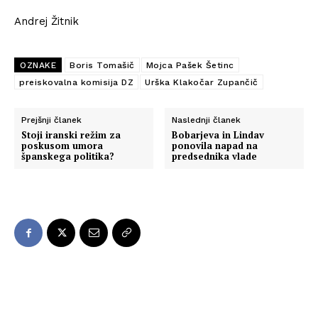
Andrej Žitnik
OZNAKE
Boris Tomašič
Mojca Pašek Šetinc
preiskovalna komisija DZ
Urška Klakočar Zupančič
Prejšnji članek
Naslednji članek
Stoji iranski režim za
Bobarjeva in Lindav
poskusom umora
ponovila napad na
španskega politika?
predsednika vlade