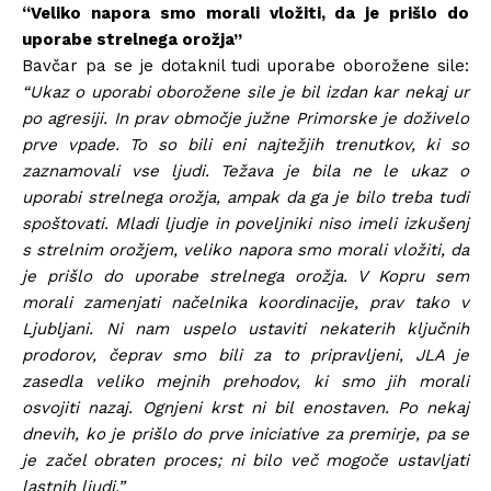
“Veliko napora smo morali vložiti, da je prišlo do
uporabe strelnega orožja”
Bavčar pa se je dotaknil tudi uporabe oborožene sile:
“Ukaz o uporabi oborožene sile je bil izdan kar nekaj ur
po agresiji. In prav območje južne Primorske je doživelo
prve vpade. To so bili eni najtežjih trenutkov, ki so
zaznamovali vse ljudi. Težava je bila ne le ukaz o
uporabi strelnega orožja, ampak da ga je bilo treba tudi
spoštovati. Mladi ljudje in poveljniki niso imeli izkušenj
s strelnim orožjem, veliko napora smo morali vložiti, da
je prišlo do uporabe strelnega orožja. V Kopru sem
morali zamenjati načelnika koordinacije, prav tako v
Ljubljani. Ni nam uspelo ustaviti nekaterih ključnih
prodorov, čeprav smo bili za to pripravljeni, JLA je
zasedla veliko mejnih prehodov, ki smo jih morali
osvojiti nazaj. Ognjeni krst ni bil enostaven. Po nekaj
dnevih, ko je prišlo do prve iniciative za premirje, pa se
je začel obraten proces; ni bilo več mogoče ustavljati
lastnih ljudi.”