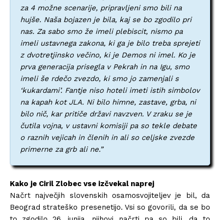
za 4 možne scenarije, pripravljeni smo bili na
hujše. Naša bojazen je bila, kaj se bo zgodilo pri
nas. Za sabo smo že imeli plebiscit, nismo pa
imeli ustavnega zakona, ki ga je bilo treba sprejeti
z dvotretjinsko večino, ki je Demos ni imel. Ko je
prva generacija prisegla v Pekrah in na Igu, smo
imeli še rdečo zvezdo, ki smo jo zamenjali s
‘kukardami’. Fantje niso hoteli imeti istih simbolov
na kapah kot JLA. Ni bilo himne, zastave, grba, ni
bilo nič, kar pritiče državi navzven. V zraku se je
čutila vojna, v ustavni komisiji pa so tekle debate
o raznih vejicah in členih in ali so celjske zvezde
primerne za grb ali ne.”
Kako je Ciril Zlobec vse izčvekal naprej
Načrt največjih slovenskih osamosvojiteljev je bil, da
Beograd strateško presenetijo. Vsi so govorili, da se bo
to zgodilo 26. junija, njihovi načrti pa so bili, da to