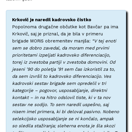
Krkovič je naredil kadrovsko čistko
Popolnoma drugačne občutke kot Bavčar pa ima
Krkovič, saj je priznal, da je bila v primeru
brigade MORiS obremenitev manjša:
“V tej enoti
sem se dobro zavedal, da moram med prvimi
prioritetami izpeljati kadrovsko diferenciacijo,
torej iz zvestoba partiji v zvestoba domovini. Od
jeseni ’90 do poletja ’91 sem čas izkoristil za to,
da sem izvršil to kadrovsko diferenciacijo. Ves
kadrovski sestav brigade sem opredelil v tri
kategorije – pogovor, usposabljanje, direktni
kontakt – in na hitro odslovil tiste, ki v ta nov
sestav ne sodijo. To sem naredil uspešno, saj
nisem imel primera, ki bi deloval pasivno. Nobeno
selekcijsko usposabljanje se ni končalo, ampak
so sledila stažiranja; sleherna enota je šla skozi