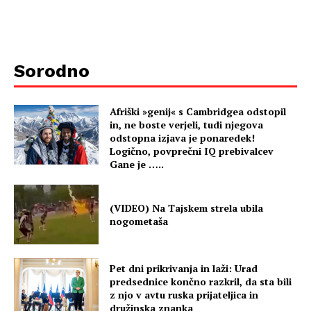
Sorodno
Afriški »genij« s Cambridgea odstopil
in, ne boste verjeli, tudi njegova
odstopna izjava je ponaredek!
Logično, povprečni IQ prebivalcev
Gane je …..
(VIDEO) Na Tajskem strela ubila
nogometaša
Pet dni prikrivanja in laži: Urad
predsednice končno razkril, da sta bili
z njo v avtu ruska prijateljica in
družinska znanka