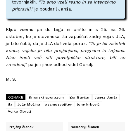
tovornjakih.
“To smo vzeli resno in se intenzivno
pripravili,”
je poudaril Janša.
Kljub vsemu pa do tega ni prišlo in s 25. na 26.
oktober, ko je slovenska tla zapuščal zadnji vojak JLA,
je bilo čutiti, da je JLA doživela poraz.
“To je bil začetek
konca, vojska je bila preganjana, pregnana in izgnana.
Niso imeli več niti poveljniške strukture, bili so
zmedeni,”
pa je njihov odhod videl Obrulj.
M. S.
OZNAKE
Brionski sporazum
Igor Bavčar
Janez Janša
jla
Jože Možina
osamosvojitev
tone krkovič
Vojko Obrulj
Prejšnji članek
Naslednji članek