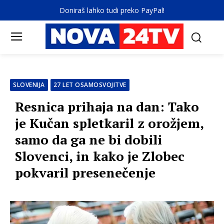
Doniraš lahko tudi preko PayPal!
SLOVENIJA
27 LET OSAMOSVOJITVE
Resnica prihaja na dan: Tako
je Kučan spletkaril z orožjem,
samo da ga ne bi dobili
Slovenci, in kako je Zlobec
pokvaril presenečenje