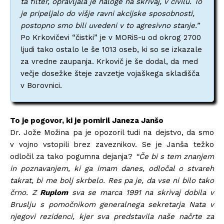
ta filter, opravljala je naloge na skrivaj, v civilu. To
je pripeljalo do višje ravni akcijske sposobnosti,
postopno smo bili uvedeni v to agresivno stanje.”
Po Krkovičevi “čistki” je v MORiS-u od okrog 2700
ljudi tako ostalo le še 1013 oseb, ki so se izkazale
za vredne zaupanja. Krkovič je še dodal, da med
večje dosežke šteje zavzetje vojaškega skladišča
v Borovnici.
To je pogovor, ki je pomiril Janeza Janšo
Dr. Jože Možina pa je opozoril tudi na dejstvo, da smo
v vojno vstopili brez zaveznikov. Se je Janša težko
odločil za tako pogumna dejanja?
“Če bi s tem znanjem
in poznavanjem, ki ga imam danes, odločal o stvareh
takrat, bi me bolj skrbelo. Res pa je, da vse ni bilo tako
črno. Z
Ruplom
sva se marca 1991 na skrivaj dobila v
Bruslju s pomočnikom generalnega sekretarja Nata v
njegovi rezidenci, kjer sva predstavila naše načrte za