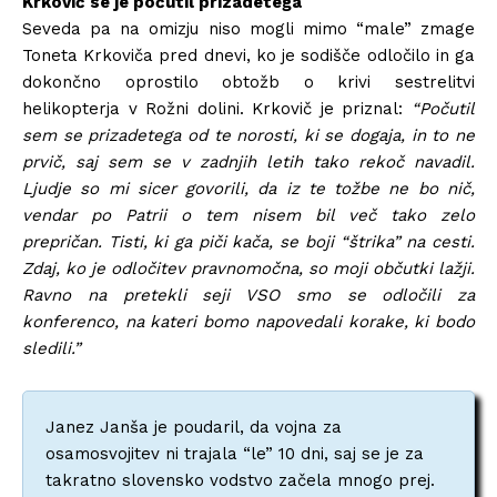
Krkovič se je počutil prizadetega
Seveda pa na omizju niso mogli mimo “male” zmage
Toneta Krkoviča pred dnevi, ko je sodišče odločilo in ga
dokončno oprostilo obtožb o krivi sestrelitvi
helikopterja v Rožni dolini. Krkovič je priznal:
“Počutil
sem se prizadetega od te norosti, ki se dogaja, in to ne
prvič, saj sem se v zadnjih letih tako rekoč navadil.
Ljudje so mi sicer govorili, da iz te tožbe ne bo nič,
vendar po Patrii o tem nisem bil več tako zelo
prepričan. Tisti, ki ga piči kača, se boji “štrika” na cesti.
Zdaj, ko je odločitev pravnomočna, so moji občutki lažji.
Ravno na pretekli seji VSO smo se odločili za
konferenco, na kateri bomo napovedali korake, ki bodo
sledili.”
Janez Janša je poudaril, da vojna za
osamosvojitev ni trajala “le” 10 dni, saj se je za
takratno slovensko vodstvo začela mnogo prej.