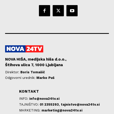
NOVA HIŠA, medijska hiša d.o.o.,
Štihova ulica 7, 1000 Ljubljana
Direktor:
Boris Tomašič
Odgovorni urednik:
Marko Puš
KONTAKT
INFO:
info@nova24tv.si
TAJNIŠTVO:
01 2355293,
tajnistvo@nova24tv.si
MARKETING:
marketing@nova24tv.si