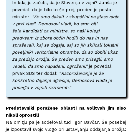
In kdaj je začutil, da je Slovenija v vojni? Janša je
povedal, da je bilo to še prej, preden je postal
minister.
“Ko smo čakali v skupščini na glasovanje
v prvi vladi, Demosovi vladi, ko smo bili
šele kandidati za ministre, so naši kolegi
predvsem iz zbora občin hodili do nas in nas
spraševali, kaj se dogaja, saj so jih sklicali lokalni
poveljniki Teritorialne obrambe, da so dobili ukaz
za predajo orožja. Še preden smo prisegli, smo
vedeli, da smo napadeni, ogroženi,”
je povedal
prvak SDS ter dodal:
“Razoroževanje je že
konkretno dejanje agresije, Demosova vlada je
prisegla v vojnih razmerah.”
Predstavniki poražene oblasti na volitvah jim niso
nikoli oprostili
Na omizju pa je sodeloval tudi Igor Bavčar. Še posebej
je izpostavil svojo vlogo pri ustavljanju oddajanja orožja: