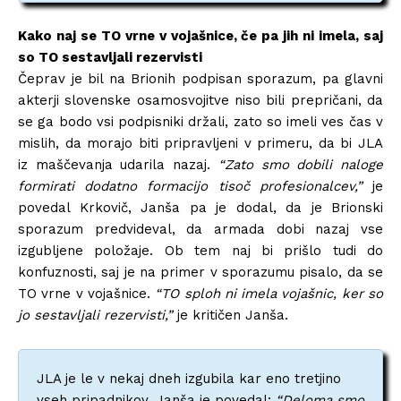
Kako naj se TO vrne v vojašnice, če pa jih ni imela, saj
so TO sestavljali rezervisti
Čeprav je bil na Brionih podpisan sporazum, pa glavni
akterji slovenske osamosvojitve niso bili prepričani, da
se ga bodo vsi podpisniki držali, zato so imeli ves čas v
mislih, da morajo biti pripravljeni v primeru, da bi JLA
iz maščevanja udarila nazaj.
“Zato smo dobili naloge
formirati dodatno formacijo tisoč profesionalcev,”
je
povedal Krkovič, Janša pa je dodal, da je Brionski
sporazum predvideval, da armada dobi nazaj vse
izgubljene položaje. Ob tem naj bi prišlo tudi do
konfuznosti, saj je na primer v sporazumu pisalo, da se
TO vrne v vojašnice.
“TO sploh ni imela vojašnic, ker so
jo sestavljali rezervisti,”
je kritičen Janša.
JLA je le v nekaj dneh izgubila kar eno tretjino
vseh pripadnikov. Janša je povedal:
“Deloma smo