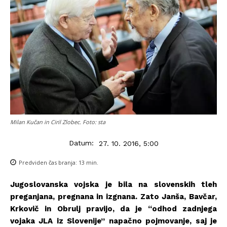
Milan Kučan in Ciril Zlobec. Foto: sta
Datum:
27. 10. 2016, 5:00
Predviden čas branja:
13
min.
Jugoslovanska vojska je bila na slovenskih tleh
preganjana, pregnana in izgnana. Zato Janša, Bavčar,
Krkovič in Obrulj pravijo, da je “odhod zadnjega
vojaka JLA iz Slovenije” napačno pojmovanje, saj je