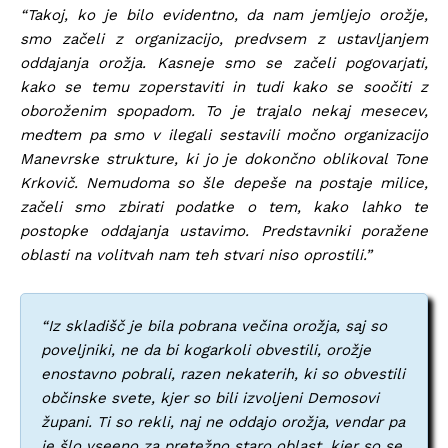
“Takoj, ko je bilo evidentno, da nam jemljejo orožje,
smo začeli z organizacijo, predvsem z ustavljanjem
oddajanja orožja. Kasneje smo se začeli pogovarjati,
kako se temu zoperstaviti in tudi kako se soočiti z
oboroženim spopadom. To je trajalo nekaj mesecev,
medtem pa smo v ilegali sestavili močno organizacijo
Manevrske strukture, ki jo je dokončno oblikoval Tone
Krkovič. Nemudoma so šle depeše na postaje milice,
začeli smo zbirati podatke o tem, kako lahko te
postopke oddajanja ustavimo. Predstavniki poražene
oblasti na volitvah nam teh stvari niso oprostili.”
“Iz skladišč je bila pobrana večina orožja, saj so
poveljniki, ne da bi kogarkoli obvestili, orožje
enostavno pobrali, razen nekaterih, ki so obvestili
občinske svete, kjer so bili izvoljeni Demosovi
župani. Ti so rekli, naj ne oddajo orožja, vendar pa
je šlo vseeno za pretežno staro oblast, kjer so se