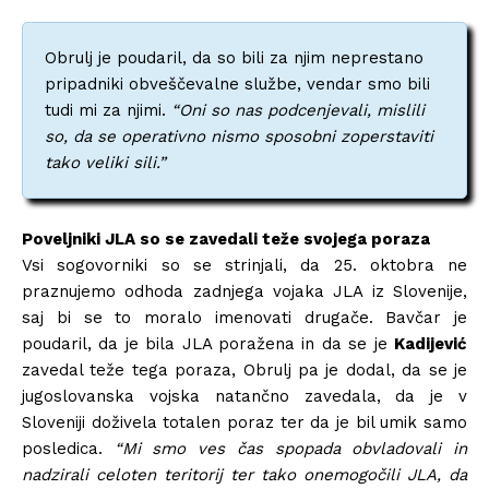
Obrulj je poudaril, da so bili za njim neprestano
pripadniki obveščevalne službe, vendar smo bili
tudi mi za njimi.
“Oni so nas podcenjevali, mislili
so, da se operativno nismo sposobni zoperstaviti
tako veliki sili.”
Poveljniki JLA so se zavedali teže svojega poraza
Vsi sogovorniki so se strinjali, da 25. oktobra ne
praznujemo odhoda zadnjega vojaka JLA iz Slovenije,
saj bi se to moralo imenovati drugače. Bavčar je
poudaril, da je bila JLA poražena in da se je
Kadijević
zavedal teže tega poraza, Obrulj pa je dodal, da se je
jugoslovanska vojska natančno zavedala, da je v
Sloveniji doživela totalen poraz ter da je bil umik samo
posledica.
“Mi smo ves čas spopada obvladovali in
nadzirali celoten teritorij ter tako onemogočili JLA, da