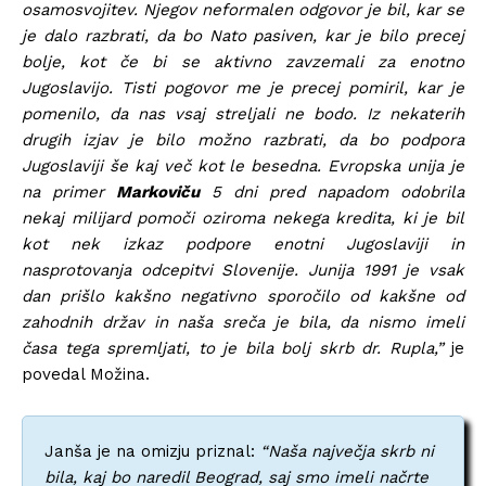
osamosvojitev. Njegov neformalen odgovor je bil, kar se
je dalo razbrati, da bo Nato pasiven, kar je bilo precej
bolje, kot če bi se aktivno zavzemali za enotno
Jugoslavijo. Tisti pogovor me je precej pomiril, kar je
pomenilo, da nas vsaj streljali ne bodo. Iz nekaterih
drugih izjav je bilo možno razbrati, da bo podpora
Jugoslaviji še kaj več kot le besedna. Evropska unija je
na primer
Markoviču
5 dni pred napadom odobrila
nekaj milijard pomoči oziroma nekega kredita, ki je bil
kot nek izkaz podpore enotni Jugoslaviji in
nasprotovanja odcepitvi Slovenije. Junija 1991 je vsak
dan prišlo kakšno negativno sporočilo od kakšne od
zahodnih držav in naša sreča je bila, da nismo imeli
časa tega spremljati, to je bila bolj skrb dr. Rupla,”
je
povedal Možina.
Janša je na omizju priznal:
“Naša največja skrb ni
bila, kaj bo naredil Beograd, saj smo imeli načrte