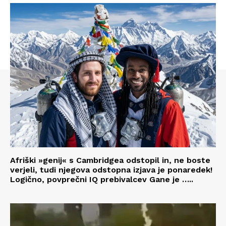
Afriški »genij« s Cambridgea odstopil in, ne boste
verjeli, tudi njegova odstopna izjava je ponaredek!
Logično, povprečni IQ prebivalcev Gane je …..