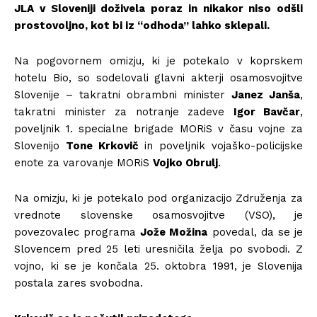
JLA v Sloveniji doživela poraz in nikakor niso odšli
prostovoljno, kot bi iz “odhoda” lahko sklepali.
Na pogovornem omizju, ki je potekalo v koprskem
hotelu Bio, so sodelovali glavni akterji osamosvojitve
Slovenije – takratni obrambni minister
Janez Janša
,
takratni minister za notranje zadeve
Igor Bavčar
,
poveljnik 1. specialne brigade MORiS v času vojne za
Slovenijo
Tone Krkovič
in poveljnik vojaško-policijske
enote za varovanje MORiS
Vojko Obrulj
.
Na omizju, ki je potekalo pod organizacijo Združenja za
vrednote slovenske osamosvojitve (VSO), je
povezovalec programa
Jože Možina
povedal, da se je
Slovencem pred 25 leti uresničila želja po svobodi. Z
vojno, ki se je končala 25. oktobra 1991, je Slovenija
postala zares svobodna.