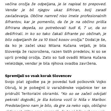
večina orožja že odpeljana, je le napisal to prepoved.
Vendar je bil njegov ukaz šifriran, bolj zaradi
zavlačevanja. Občine namreč niso imele profesionalnih
šifrantov, kar je pomenilo, da če je na občino prišla
šifrirana depeša, so potrebovali tudi 6, 7 ur, da so
dešifrirali. In ko so tako čakali šifrante po občinah, je
bilo odpeljanih še za 10 tisoč kosov orožja.”
Dodal je še,
da ko je začel ukaz Milana Kučana veljati, je bila
Slovenija že razorožena, razen tistih predelov, ki so se
uprli predaji orožja. Zato so tudi ovadili Milana Kučana
veleizdaje, vendar je bila njihova ovadba zavržena.
Spremljali so vsak korak Slovencev
Svojo plat zgodbe pa je povedal tudi polkovnik Vojko
Obrulj, ki je pobegnil iz varaždinske vojašnice ter se
pridružil Teritorialni obrambi.
“Ko so se začeli odvijati
pekrski dogodki, je šla kolona vozil iz Niša v Maribor.
Predstavljeno nam je bilo, da gre za neko vajo, običajno