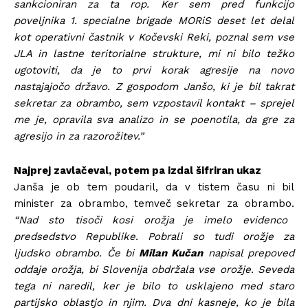
sankcioniran za ta rop. Ker sem pred funkcijo
poveljnika 1. specialne brigade MORiS deset let delal
kot operativni častnik v Kočevski Reki, poznal sem vse
JLA in lastne teritorialne strukture, mi ni bilo težko
ugotoviti, da je to prvi korak agresije na novo
nastajajočo državo. Z gospodom Janšo, ki je bil takrat
sekretar za obrambo, sem vzpostavil kontakt – sprejel
me je, opravila sva analizo in se poenotila, da gre za
agresijo in za razorožitev.”
Najprej zavlačeval, potem pa izdal šifriran ukaz
Janša je ob tem poudaril, da v tistem času ni bil
minister za obrambo, temveč sekretar za obrambo.
“Nad sto tisoči kosi orožja je imelo evidenco
predsedstvo Republike. Pobrali so tudi orožje za
ljudsko obrambo. Če bi
Milan Kučan
napisal prepoved
oddaje orožja, bi Slovenija obdržala vse orožje. Seveda
tega ni naredil, ker je bilo to usklajeno med staro
partijsko oblastjo in njim. Dva dni kasneje, ko je bila