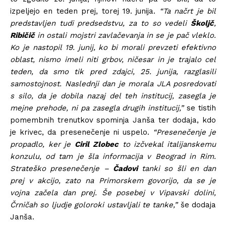
izpeljejo en teden prej, torej 19. junija.
“Ta načrt je bil
predstavljen tudi predsedstvu, za to so vedeli
Školjč
,
Ribičič
in ostali mojstri zavlačevanja in se je pač vleklo.
Ko je nastopil 19. junij, ko bi morali prevzeti efektivno
oblast, nismo imeli niti grbov, ničesar in je trajalo cel
teden, da smo tik pred zdajci, 25. junija, razglasili
samostojnost. Naslednji dan je morala JLA posredovati
s silo, da je dobila nazaj del teh institucij, zasegla je
mejne prehode, ni pa zasegla drugih institucij,”
se tistih
pomembnih trenutkov spominja Janša ter dodaja, kdo
je krivec, da presenečenje ni uspelo.
“Presenečenje je
propadlo, ker je
Ciril Zlobec
to izčvekal italijanskemu
konzulu, od tam je šla informacija v Beograd in Rim.
Strateško presenečenje –
Čadovi
tanki so šli en dan
prej v akcijo, zato na Primorskem govorijo, da se je
vojna začela dan prej. Še posebej v Vipavski dolini,
Črničah so ljudje goloroki ustavljali te tanke,”
še dodaja
Janša.