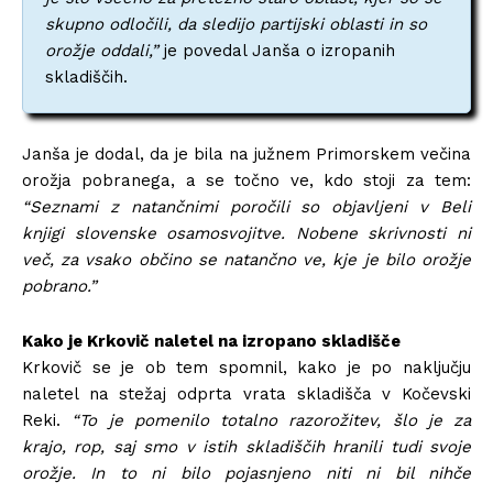
skupno odločili, da sledijo partijski oblasti in so
orožje oddali,”
je povedal Janša o izropanih
skladiščih.
Janša je dodal, da je bila na južnem Primorskem večina
orožja pobranega, a se točno ve, kdo stoji za tem:
“Seznami z natančnimi poročili so objavljeni v Beli
knjigi slovenske osamosvojitve. Nobene skrivnosti ni
več, za vsako občino se natančno ve, kje je bilo orožje
pobrano.”
Kako je Krkovič naletel na izropano skladišče
Krkovič se je ob tem spomnil, kako je po naključju
naletel na stežaj odprta vrata skladišča v Kočevski
Reki.
“To je pomenilo totalno razorožitev, šlo je za
krajo, rop, saj smo v istih skladiščih hranili tudi svoje
orožje. In to ni bilo pojasnjeno niti ni bil nihče