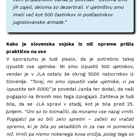
jih zajeli, deloma so dezertirali. V ujetništvu smo
imeli več kot 500 častnikov in podčastnikov
jugoslovanske armade.”
Kako je slovenska vojska iz nič opreme prišla
praktično na vso
V sporazumu je tudi pisalo, da je potrebno takoj
izpustiti vse ujetnike. Mi smo izpustili 500 ujetnikov,
vendar je v JLA ostalo še okrog 5000 nabornikov iz
Slovenije.
“Torej, mi smo izpustili vaše ujetnike, vi pa
izpustite teh 5000,”
je povedal Janša ter dodal, da naši
pogajalci na Brionih niso tega izpogajali. Zahteva je tudi
bila, da se JLA spravi v stadij, kot je bila pred 25.
junijem.
“Oni so to tolmačili, da moramo vse nazaj vrniti.
Pogajalci pa so bili zelo spretni – začeli so vračati
opremo, ki je bila po skladiščih in za nas ni pomenila
nič. Vrnili pa nismo nobenega kosa orožja, poleg tega so