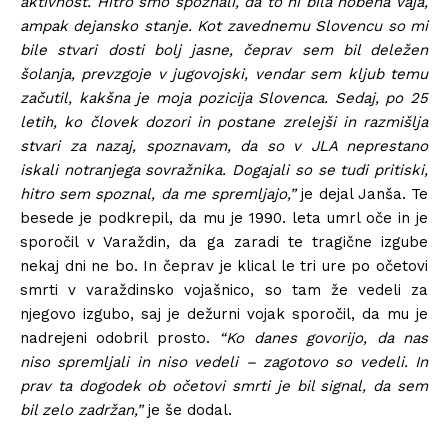
aktivnost. Hitro smo spoznali, da to ni bila nobena vaja,
ampak dejansko stanje. Kot zavednemu Slovencu so mi
bile stvari dosti bolj jasne, čeprav sem bil deležen
šolanja, prevzgoje v jugovojski, vendar sem kljub temu
začutil, kakšna je moja pozicija Slovenca. Sedaj, po 25
letih, ko človek dozori in postane zrelejši in razmišlja
stvari za nazaj, spoznavam, da so v JLA neprestano
iskali notranjega sovražnika. Dogajali so se tudi pritiski,
hitro sem spoznal, da me spremljajo,”
je dejal Janša. Te
besede je podkrepil, da mu je 1990. leta umrl oče in je
sporočil v Varaždin, da ga zaradi te tragične izgube
nekaj dni ne bo. In čeprav je klical le tri ure po očetovi
smrti v varaždinsko vojašnico, so tam že vedeli za
njegovo izgubo, saj je dežurni vojak sporočil, da mu je
nadrejeni odobril prosto.
“Ko danes govorijo, da nas
niso spremljali in niso vedeli – zagotovo so vedeli. In
prav ta dogodek ob očetovi smrti je bil signal, da sem
bil zelo zadržan,”
je še dodal.