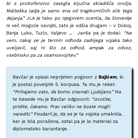
bi s protiofenzivo zasegla ključna skladišča orožja.
Malteška ladja je samo ena od tragikomičnih slik tega
dejanja.”
JLA je tako po njegovem ocenila, da Slovenije
ni več mogoče osvojiti, zato je odšla drugam – v Doboj,
Banja Luko, Tuzlo, Valjevo … Janša pa je dodal:
“Ne
vem, zakaj se je termin odhoda zadnjega vojaka tako
uveljavil, saj ni šlo za odhod, ampak za odvoz,
vsebinsko pa za osamosvojitev.”
Bavčar je opisal neprijeten pogovor z
Bajićem
, ki
je postal poveljnik 5. korpusa. Ta mu je rekel:
“Prihajamo zato, da bomo zravnali Ljubljano.”
Na
te besede mu je Bavčar odgovoril:
“Izvolite,
pridite, čakamo. Prav veliko ne boste mogli
narediti.”
Poudaril je, da se je ta vojska umaknila,
ker je bila poražena, ostal pa je le material za
diplomatsko barantanje.