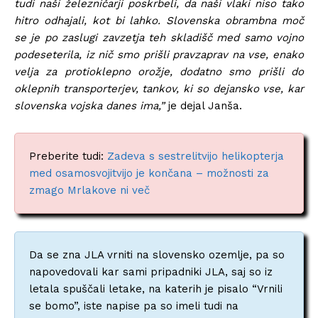
tudi naši železničarji poskrbeli, da naši vlaki niso tako
hitro odhajali, kot bi lahko. Slovenska obrambna moč
se je po zaslugi zavzetja teh skladišč med samo vojno
podeseterila, iz nič smo prišli pravzaprav na vse, enako
velja za protioklepno orožje, dodatno smo prišli do
oklepnih transporterjev, tankov, ki so dejansko vse, kar
slovenska vojska danes ima,”
je dejal Janša.
Preberite tudi:
Zadeva s sestrelitvijo helikopterja
med osamosvojitvijo je končana – možnosti za
zmago Mrlakove ni več
Da se zna JLA vrniti na slovensko ozemlje, pa so
napovedovali kar sami pripadniki JLA, saj so iz
letala spuščali letake, na katerih je pisalo “Vrnili
se bomo”, iste napise pa so imeli tudi na