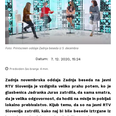
Foto: Printscreen oddaje Zadnja beseda iz 5. decembra
Datum:
7. 12. 2020, 15:24
Predviden čas branja:
4
min.
Zadnja novembrska oddaja Zadnja beseda na javni
RTV Slovenija je vzdignila veliko prahu potem, ko je
glasbenica Jadranka Juras zatrdila, da sama smatra,
da je velika odgovornost, da hodiš na misije in pobijaš
lokalno prebivalstvo.
Kljub temu, da so na javni RTV
Slovenija zatrdili, kako naj bi bile besede iztrgane iz