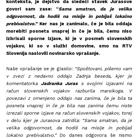
konteksta, je dejstvo da sledeči stavek Jurasove
govori sam zase: “
Sama smatran, da je velika
odgovornost, da hodiš na misije in pobijaš lokalno
prebivalstvo.”
Ker nas je zanimalo, če je bila oddaja
morebiti posneta vnaprej in če je bila, čemu niso
izbrisali sporne izjave, ki je v posmeh slovenskih
vojakov, ki so v službi domovine, smo na RTV
Slovenija naslovili novinarsko vprašanje.
Naše vprašanje se je glasilo:
“Spoštovani, pišemo vam
v zvezi z nedavno oddajo Zadnja beseda, kjer je
komentatorka
Jadranka Juras
s svojimi izjavami na
račun slovenskih vojakov razburila marsikoga. V
povezavi z omenjeno oddajo nas zanima, če je bila ta
posneta vnaprej in če je bila nas zanima čemu niste
izrezali sporne izjave na račun slovenskih vojakov, torej
v delu kjer je Jurasova zatrdila: “Sama smatran, da je
velika odgovornost, da hodiš na misije in pobijaš
lokalno prebivalstvo.”
Do danes odgovora še nismo