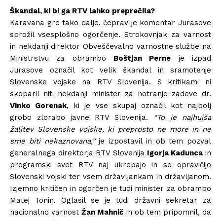
Škandal, ki bi ga RTV lahko preprečila?
Karavana gre tako dalje, čeprav je komentar Jurasove
sprožil vsesplošno ogorčenje. Strokovnjak za varnost
in nekdanji direktor Obveščevalno varnostne službe na
Ministrstvu za obrambo
Boštjan Perne
je izpad
Jurasove označil kot velik škandal in sramotenje
Slovenske vojske na RTV Slovenija. S kritikami ni
skoparil niti nekdanji minister za notranje zadeve dr.
Vinko Gorenak
, ki je vse skupaj označil kot najbolj
grobo zlorabo javne RTV Slovenija.
“To je najhujša
žalitev Slovenske vojske, ki preprosto ne more in ne
sme biti nekaznovana,”
je izpostavil in ob tem pozval
generalnega direktorja RTV Slovenija
Igorja Kadunca
in
programski svet RTV naj ukrepajo in se opravičijo
Slovenski vojski ter vsem državljankam in državljanom.
Izjemno kritičen in ogorčen je tudi minister za obrambo
Matej Tonin. Oglasil se je tudi državni sekretar za
nacionalno varnost
Žan Mahnič
in ob tem pripomnil, da