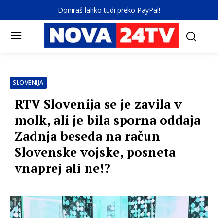
Doniraš lahko tudi preko PayPal!
SLOVENIJA
RTV Slovenija se je zavila v
molk, ali je bila sporna oddaja
Zadnja beseda na račun
Slovenske vojske, posneta
vnaprej ali ne!?