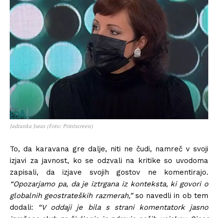
Jadranka Juras (Foto: Printscreen)
To, da karavana gre dalje, niti ne čudi, namreč v svoji
izjavi za javnost, ko se odzvali na kritike so uvodoma
zapisali, da izjave svojih gostov ne komentirajo.
“Opozarjamo pa, da je iztrgana iz konteksta, ki govori o
globalnih geostrateških razmerah,”
so navedli in ob tem
dodali:
“V oddaji je bila s strani komentatork jasno