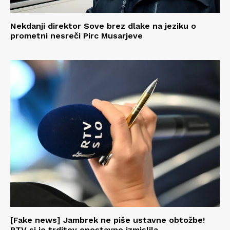
Nekdanji direktor Sove brez dlake na jeziku o
prometni nesreči Pirc Musarjeve
[Fake news] Jambrek ne piše ustavne obtožbe!
RTV si je trditev enostavno izmislila