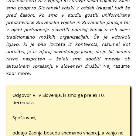
izražena skrb za življenja in zdravje naših vojakov. Sicer
smo podporo Slovenski vojski v oddaji izkazali tudi že
pred časom, ko smo v studiu gostili uniformirane
predstavnice Slovenske vojske in Slovenske policije ter
z njimi podrobneje osvetlili položaj žensk v teh sicer
tradicionalno moških organizacijah. Če je kdorkoli
izjavo, ki je bila izvzeta iz konteksta, razumel kot
obtožbo, je iz zgoraj navedenega jasno, da je bil namen
ravno nasproten – želeli smo soočiti mnenja ob
aktualnem vprašanju v slovenski družbi.”
Naj razume
kdor more.
Odgovor RTV Slovenija, ki smo ga prejeli 10.
decembra:
Spoštovani,
oddajo Zadnja beseda snemamo vnaprej, a vanjo ne