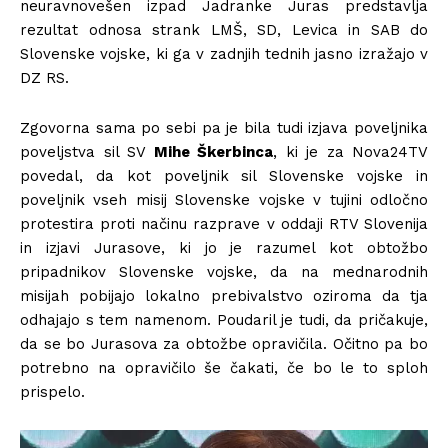
n
euravnovešen izpad Jadranke Juras predstavlja
rezultat odnosa strank LMŠ, SD, Levica in SAB do
Slovenske vojske, ki
ga v zadnjih tednih jasno izražajo v
DZ RS.
Zgovorna sama po sebi pa je bila tudi izjava poveljnika
poveljstva sil SV
Mihe Škerbinca
, ki je za Nova24TV
povedal, da kot poveljnik sil Slovenske vojske in
poveljnik vseh misij Slovenske vojske v tujini odločno
protestira proti načinu razprave v oddaji RTV Slovenija
in izjavi Jurasove, ki jo je razumel kot obtožbo
pripadnikov Slovenske vojske, da na mednarodnih
misijah pobijajo lokalno prebivalstvo oziroma da tja
odhajajo s tem namenom. Poudaril je tudi, da pričakuje,
da se bo Jurasova za obtožbe opravičila. Očitno pa bo
potrebno na opravičilo še čakati, če bo le to sploh
prispelo.