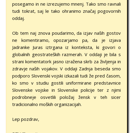
posegamo in ne izrezujemo mnenj. Tako smo ravnali
tudi tokrat, saj le tako ohranimo značaj pogovornih
oddaj.
Ob tem naj znova poudarimo, da izjav naših gostov
ne komentiramo, opozarjamo pa, da je izjava
Jadranke Juras iztrgana iz konteksta, ki govori o
globalnih geostrateških razmerah. V oddaji je bila s
strani komentatork jasno izražena skrb za življenja in
zdravje naših vojakov. V oddaji Zadnja beseda smo
podporo Slovenski vojski izkazali tudi že pred časom,
ko smo v studiu gostili uniformirane predstavnice
Slovenske vojske in Slovenske policije ter z njimi
podrobneje osvetlili položaj žensk v teh sicer
tradicionalno moških organizacijah.
Lep pozdrav,