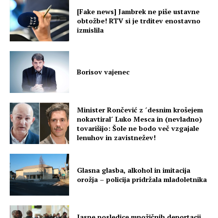
[Fake news] Jambrek ne piše ustavne
obtožbe! RTV si je trditev enostavno
izmislila
Borisov vajenec
Minister Rončević z ´desnim krošejem
nokavtiral´ Luko Mesca in (nevladno)
tovarišijo: Šole ne bodo več vzgajale
lenuhov in zavistnežev!
Glasna glasba, alkohol in imitacija
orožja – policija pridržala mladoletnika
Jasne posledice množičnih deportacij