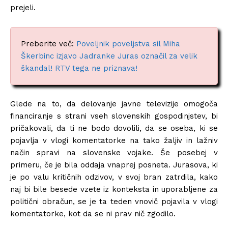
prejeli.
Preberite več:
Poveljnik poveljstva sil Miha
Škerbinc izjavo Jadranke Juras označil za velik
škandal! RTV tega ne priznava!
Glede na to, da delovanje javne televizije omogoča
financiranje s strani vseh slovenskih gospodinjstev, bi
pričakovali, da ti ne bodo dovolili, da se oseba, ki se
pojavlja v vlogi komentatorke na tako žaljiv in lažniv
način spravi na slovenske vojake. Še posebej v
primeru, če je bila oddaja vnaprej posneta. Jurasova, ki
je po valu kritičnih odzivov, v svoj bran zatrdila, kako
naj bi bile besede vzete iz konteksta in uporabljene za
politični obračun, se je ta teden vnovič pojavila v vlogi
komentatorke, kot da se ni prav nič zgodilo.