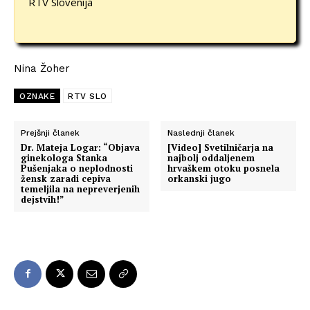
RTV Slovenija
Nina Žoher
OZNAKE
RTV SLO
Prejšnji članek
Naslednji članek
Dr. Mateja Logar: “Objava
[Video] Svetilničarja na
ginekologa Stanka
najbolj oddaljenem
Pušenjaka o neplodnosti
hrvaškem otoku posnela
žensk zaradi cepiva
orkanski jugo
temeljila na nepreverjenih
dejstvih!”