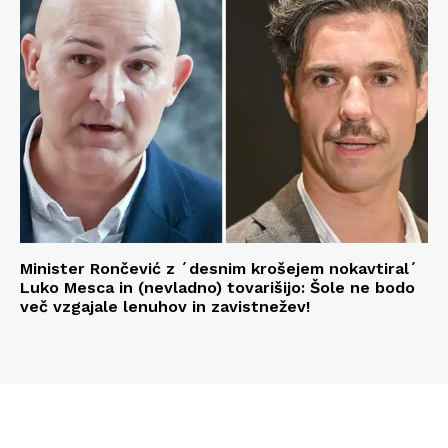
Minister Rončević z ´desnim krošejem nokavtiral´
Luko Mesca in (nevladno) tovarišijo: Šole ne bodo
več vzgajale lenuhov in zavistnežev!