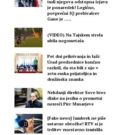
tudi njegova odstopna izjava
je ponaredek! Logično,
povprečni IQ prebivalcev
Gane je …..
(VIDEO) Na Tajskem strela
ubila nogometaša
Pet dni prikrivanja in laži:
Urad predsednice končno
razkril, da sta bili z njo v
avtu ruska prijateljica in
družinska znanka
Nekdanji direktor Sove brez
dlake na jeziku o prometni
nesreči Pirc Musarjeve
[Fake news] Jambrek ne piše
o
ustavne obtožbe! RTV si je
trditev enostavno izmislila