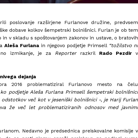
ili poslovanje razširjene Furlanove družine, predvsem
ške dobave kolkov šempetrski bolnišnici. Furlan je ob tem
sko in v skladu s spoštovanjem zakonov in ustave, o bratovih
ta
Aleša Furlana
in njegovo podjetje Primsell
“tožilstvo n
no izmikanje, je za
Reporter
razkril
Rado Pezdir
nivega dejanja
a 2016 problematiziral Furlanovo mesto na čel
o podjetje Aleša Furlana Primsell šempetrski bolnišnic
dstotkov več kot v jeseniški bolnišnici -, je Harij Furlan
skava že več let problematiziranih odnosov med javnimi
Furlanom. Nedavno je predsednica preiskovalne komisije v