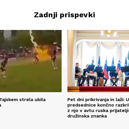
Zadnji prispevki
Tajskem strela ubila
Pet dni prikrivanja in laži: 
a
predsednice končno razkril,
z njo v avtu ruska prijatelji
družinska znanka