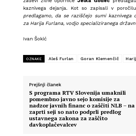
zadevi žilne opornice
Jelka Godec
predlagal
kaznivega dejanja. Kot so zapisali v poročil
predlagamo, da se raziščejo sumi kaznivega d
za Harija Furlana, vodjo specializiranega državne
Ivan Šokić
Aleš Furlan
Goran Klemenčič
Hari
OZNAKE
Prejšnji članek
S programa RTV Slovenija umaknili
pomembno javno sejo komisije za
nadzor javnih financ o zaščiti NLB – na
zaprti seji so nato podprli predlog
ustavnega zakona za zaščito
davkoplačevalcev