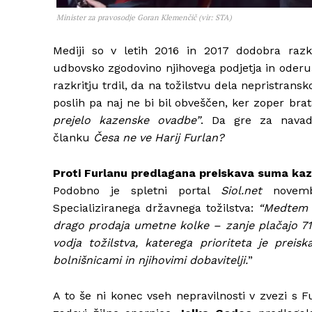
Minister za pravosodje Goran Klemenčič (vir: STA)
Mediji so v letih 2016 in 2017 dodobra razkr
udbovsko zgodovino njihovega podjetja in oderu
razkritju trdil, da na tožilstvu dela nepristran
poslih pa naj ne bi bil obveščen, ker zoper bra
prejelo kazenske ovadbe”
. Da gre za navad
članku
Česa ne ve Harij Furlan?
Proti Furlanu predlagana preiskava suma kaz
Podobno je spletni portal
Siol.net
novembr
Specializiranega državnega tožilstva:
“Medtem k
drago prodaja umetne kolke – zanje plačajo 71 o
vodja tožilstva, katerega prioriteta je prei
bolnišnicami in njihovimi dobavitelji.
”
A to še ni konec vseh nepravilnosti v zvezi s 