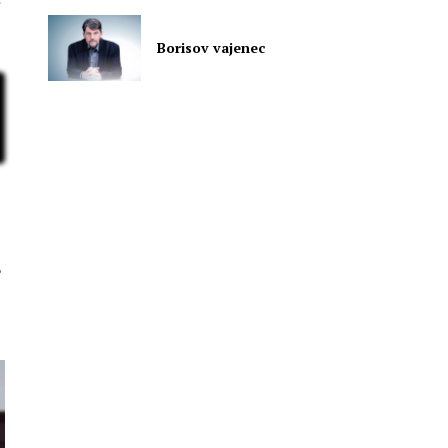
m
Borisov vajenec
.
e