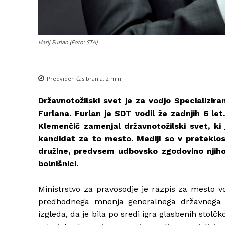
Harij Furlan (Foto: STA)
Predviden čas branja:
2
min.
Državnotožilski svet je za vodjo Specializir
Furlana. Furlan je SDT vodil že zadnjih 6 le
Klemenčič zamenjal državnotožilski svet, ki 
kandidat za to mesto. Mediji so v preteklost
družine, predvsem udbovsko zgodovino njih
bolnišnici.
Ministrstvo za pravosodje je razpis za mesto vo
predhodnega mnenja generalnega državnega 
izgleda, da je bila po sredi igra glasbenih stolčk