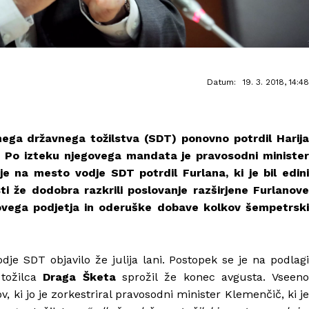
Datum:
19. 3. 2018, 14:48
anega državnega tožilstva (SDT) ponovno potrdil Harija
t. Po izteku njegovega mandata je pravosodni minister
je na mesto vodje SDT potrdil Furlana, ki je bil edini
i že dodobra razkrili poslovanje razširjene Furlanove
ovega podjetja in oderuške dobave kolkov šempetrski
dje SDT objavilo že julija lani. Postopek se je na podlagi
tožilca
Draga Šketa
sprožil že konec avgusta. Vseen
ov, ki jo je zorkestriral pravosodni minister Klemenčič, ki je