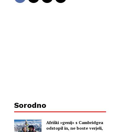
Sorodno
Afriški »genij« s Cambridgea
odstopil in, ne boste verjeli,