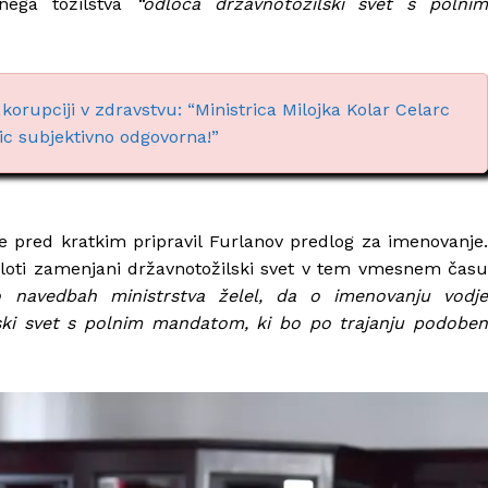
anega tožilstva
“odloča državnotožilski svet s polni
korupciji v zdravstvu: “Ministrica Milojka Kolar Celarc
ic subjektivno odgovorna!”
e pred kratkim pripravil Furlanov predlog za imenovanje
celoti zamenjani državnotožilski svet v tem vmesnem času
o navedbah ministrstva želel, da o imenovanju vodj
ilski svet s polnim mandatom, ki bo po trajanju podoben