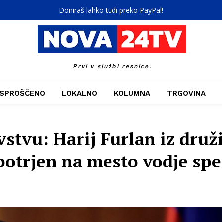
Doniraš lahko tudi preko PayPal!
Prvi v službi resnice.
SPROŠČENO
LOKALNO
KOLUMNA
TRGOVINA
avstvu: Harij Furlan iz dru
otrjen na mesto vodje spe