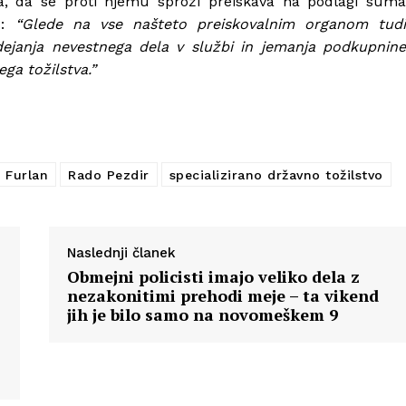
a, da se proti njemu sproži preiskava na podlagi sum
u:
“Glede na vse našteto preiskovalnim organom tud
ejanja nevestnega dela v službi in jemanja podkupnine
ga tožilstva.”
j Furlan
Rado Pezdir
specializirano državno tožilstvo
Naslednji članek
Obmejni policisti imajo veliko dela z
nezakonitimi prehodi meje – ta vikend
jih je bilo samo na novomeškem 9