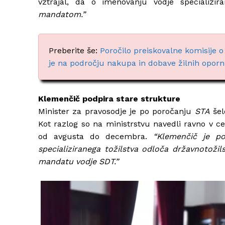
vztrajal, da o imenovanju vodje specializir
mandatom.”
Preberite še:
Poročilo preiskovalne komisije o 
je na področju nakupa in dobave žilnih oporn
Klemenčič podpira stare strukture
Minister za pravosodje je po poročanju
STA
šel
Kot razlog so na ministrstvu navedli ravno v 
od avgusta do decembra.
“Klemenčič je p
specializiranega tožilstva odloča državnotož
mandatu vodje SDT.”