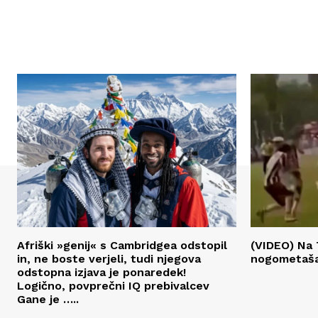
Afriški »genij« s Cambridgea odstopil
(VIDEO) Na 
in, ne boste verjeli, tudi njegova
nogometaš
odstopna izjava je ponaredek!
Logično, povprečni IQ prebivalcev
Gane je …..