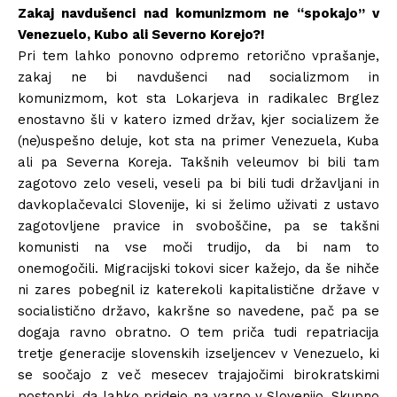
Zakaj navdušenci nad komunizmom ne “spokajo” v
Venezuelo, Kubo ali Severno Korejo?!
Pri tem lahko ponovno odpremo retorično vprašanje,
zakaj ne bi navdušenci nad socializmom in
komunizmom, kot sta Lokarjeva in radikalec Brglez
enostavno šli v katero izmed držav, kjer socializem že
(ne)uspešno deluje, kot sta na primer Venezuela, Kuba
ali pa Severna Koreja. Takšnih veleumov bi bili tam
zagotovo zelo veseli, veseli pa bi bili tudi državljani in
davkoplačevalci Slovenije, ki si želimo uživati z ustavo
zagotovljene pravice in svoboščine, pa se takšni
komunisti na vse moči trudijo, da bi nam to
onemogočili. Migracijski tokovi sicer kažejo, da še nihče
ni zares pobegnil iz katerekoli kapitalistične države v
socialistično državo, kakršne so navedene, pač pa se
dogaja ravno obratno. O tem priča tudi repatriacija
tretje generacije slovenskih izseljencev v Venezuelo, ki
se soočajo z več mesecev trajajočimi birokratskimi
postopki, da lahko pridejo na varno v Slovenijo. Skupno