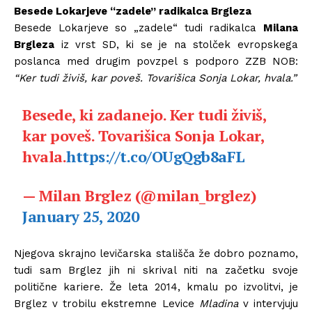
Besede Lokarjeve “zadele” radikalca Brgleza
Besede Lokarjeve so „zadele“ tudi radikalca
Milana
Brgleza
iz vrst SD, ki se je na stolček evropskega
poslanca med drugim povzpel s podporo ZZB NOB:
“Ker tudi živiš, kar poveš. Tovarišica Sonja Lokar, hvala.”
Besede, ki zadanejo. Ker tudi živiš,
kar poveš. Tovarišica Sonja Lokar,
hvala.
https://t.co/OUgQgb8aFL
— Milan Brglez (@milan_brglez)
January 25, 2020
Njegova skrajno levičarska stališča že dobro poznamo,
tudi sam Brglez jih ni skrival niti na začetku svoje
politične kariere. Že leta 2014, kmalu po izvolitvi, je
Brglez v trobilu ekstremne Levice
Mladina
v intervjuju