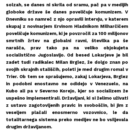
solzah, se danes ni skrila od sramu, pač pa v medijih
globoke države še danes poveličuje komunizem. V
Dnevniku so namreč z njo opravili intervju, v katerem
skupaj z novinarjem Ervinom Hladnikom Milharčičem
poveličuje komunizem, ki je povzročil za 100 milijonov
smrtnih žrtev na globalni ravni, številka pa še
narašča, prav tako pa na veliko objokujeta
socialistično Jugoslavijo. Od besed Lokarjeve je bil
zadet tudi radikalec Milan Brglez, že dolgo znan po
svojih skrajnih stališčih, poleti je med drugim romal v
Trier. Ob tem se sprašujemo, zakaj Lokarjeva, Brglez
in podobni enostavno ne odidejo v Venezuelo, na
Kubo ali pa v Severno Korejo, kjer so socializem že
uspešno implementirali. Državljani, ki si želimo uživati
z ustavo zagotovljenih pravic in svoboščin, bi jim z
veseljem plačali enosmerno vozovnico, le da
totalitarnega sistema preko medijev ne bo vsiljevala
drugim državljanom.