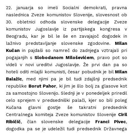
22. januarja so imeli Socialni demokrati, pravna
naslednica Zveze komunistov Slovenije, slovesnost ob
30. obletnici odhoda slovenske delegacije Zveze
komunistov Jugoslavije iz partijskega kongresa v
Beogradu, kar je bil le še en zavajajoč dogodek in
lažnivo predstavljanje slovenske zgodovine.
Milan
Kučan
in pajdaši so namreč do zadnjega vztrajali pri
pogajanjih s
Slobodanom Miloševićem
, pravo pot so
videli v novi ureditvi Jugoslavije. Že prvi dan pa so
hoteli oditi mlajši komunisti, česar pobudnik je bil
Milan
Balažic
, med njimi pa je bil tudi zdajšnji predsednik
republike
Borut Pahor
, ki jim je šlo bolj za glasove kot
za samostojno Slovenijo. Slednji je v ponedeljek priredil
celo sprejem v predsedniški palači, kjer so bili poleg
Kučana glavni gostje še takratni predsednik
Centralnega komiteja Zveze komunistov Slovenije
Ciril
Ribičič
, član slovenske delegacije
Franci Pivec
,
dogodka pa se je udeležil tudi predsednik Državnega