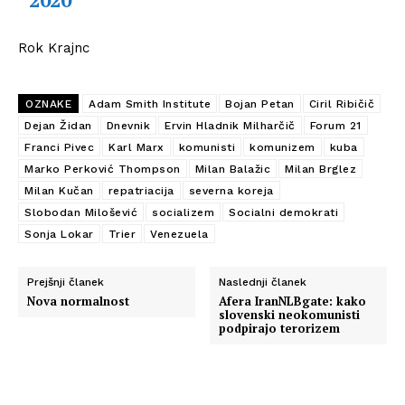
Rok Krajnc
OZNAKE
Adam Smith Institute
Bojan Petan
Ciril Ribičič
Dejan Židan
Dnevnik
Ervin Hladnik Milharčič
Forum 21
Franci Pivec
Karl Marx
komunisti
komunizem
kuba
Marko Perković Thompson
Milan Balažic
Milan Brglez
Milan Kučan
repatriacija
severna koreja
Slobodan Milošević
socializem
Socialni demokrati
Sonja Lokar
Trier
Venezuela
Prejšnji članek
Naslednji članek
Nova normalnost
Afera IranNLBgate: kako
slovenski neokomunisti
podpirajo terorizem