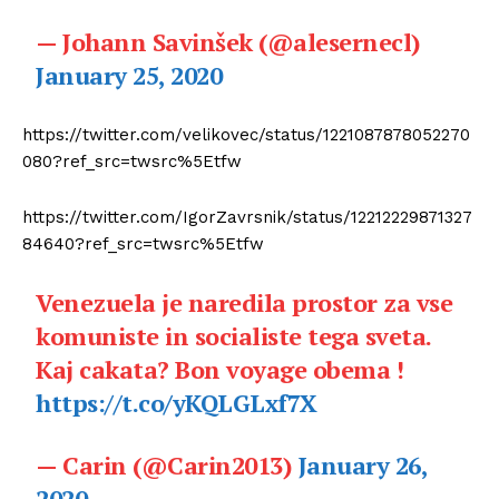
— Johann Savinšek (@alesernecl)
January 25, 2020
https://twitter.com/velikovec/status/1221087878052270
080?ref_src=twsrc%5Etfw
https://twitter.com/IgorZavrsnik/status/12212229871327
84640?ref_src=twsrc%5Etfw
Venezuela je naredila prostor za vse
komuniste in socialiste tega sveta.
Kaj cakata? Bon voyage obema !
https://t.co/yKQLGLxf7X
— Carin (@Carin2013)
January 26,
2020