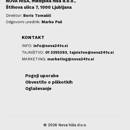
NOVA HIŠA, medijska hiša d.o.o.,
Štihova ulica 7, 1000 Ljubljana
Direktor:
Boris Tomašič
Odgovorni urednik:
Marko Puš
KONTAKT
INFO:
info@nova24tv.si
TAJNIŠTVO:
01 2355293,
tajnistvo@nova24tv.si
MARKETING:
marketing@nova24tv.si
Pogoji uporabe
Obvestilo o piškotkih
Oglaševanje
© 2026 Nova hiša d.o.o.