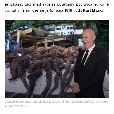
je izkazal tudi med svojimi poletnimi počitnicami, ko je
romal v Trier, kjer se je 5. maja 1818 rodil
Karl Marx
.
Komunisti niso prizanesli niti ženskam in otrokom, a radikalca Brgleza to ne gane
(Foto: Nova24TV)