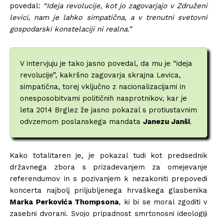
povedal:
“Ideja revolucije, kot jo zagovarjajo v Združeni
levici, nam je lahko simpatična, a v trenutni svetovni
gospodarski konstelaciji ni realna.”
V intervjuju je tako jasno povedal, da mu je “ideja
revolucije”, kakršno zagovarja skrajna Levica,
simpatična, torej vključno z nacionalizacijami in
onesposobitvami političnih nasprotnikov, kar je
leta 2014 Brglez že jasno pokazal s protiustavnim
odvzemom poslanskega mandata
Janezu Janši
.
Kako totalitaren je, je pokazal tudi kot predsednik
državnega zbora s prizadevanjem za omejevanje
referendumov in s pozivanjem k nezakoniti prepovedi
koncerta najbolj priljubljenega hrvaškega glasbenika
Marka Perkovića Thompsona
, ki bi se moral zgoditi v
zasebni dvorani. Svojo pripadnost smrtonosni ideologiji