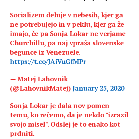
Socializem deluje v nebesih, kjer ga
ne potrebujejo in v peklu, kjer ga že
imajo, če pa Sonja Lokar ne verjame
Churchillu, pa naj vpraša slovenske
begunce iz Venezuele.
https://t.co/JAiVuGfMPr
— Matej Lahovnik
(@LahovnikMatej)
January 25, 2020
Sonja Lokar je dala nov pomen
temu, ko rečemo, da je nekdo "izrazil
svojo misel". Odslej je to enako kot
prdniti.