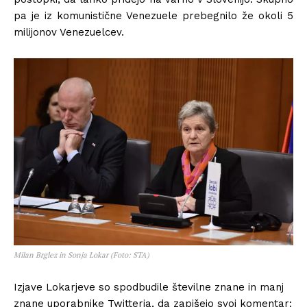
pa je iz komunistične Venezuele prebegnilo že okoli 5
milijonov Venezuelcev.
Milan Brglez in Sonja Lokar (Foto: STA)
Izjave Lokarjeve so spodbudile številne znane in manj
znane uporabnike Twitterja, da zapišejo svoj komentar: