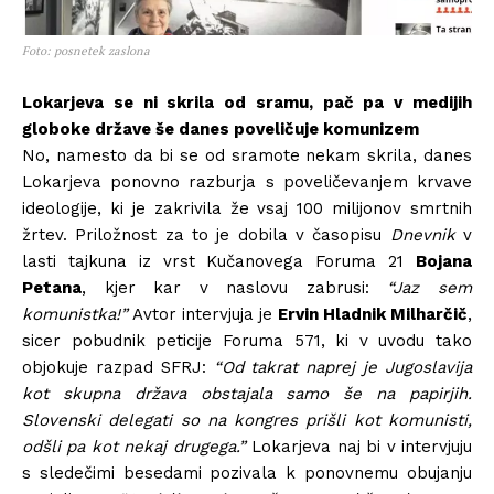
Foto: posnetek zaslona
Lokarjeva se ni skrila od sramu, pač pa v medijih
globoke države še danes poveličuje komunizem
No, namesto da bi se od sramote nekam skrila, danes
Lokarjeva ponovno razburja s poveličevanjem krvave
ideologije, ki je zakrivila že vsaj 100 milijonov smrtnih
žrtev. Priložnost za to je dobila v časopisu
Dnevnik
v
lasti tajkuna iz vrst Kučanovega Foruma 21
Bojana
Petana
, kjer kar v naslovu zabrusi:
“Jaz sem
komunistka!”
Avtor intervjuja je
Ervin Hladnik Milharčič
,
sicer pobudnik peticije Foruma 571, ki v uvodu tako
objokuje razpad SFRJ:
“Od takrat naprej je Jugoslavija
kot skupna država obstajala samo še na papirjih.
Slovenski delegati so na kongres prišli kot komunisti,
odšli pa kot nekaj drugega.”
Lokarjeva naj bi v intervjuju
s sledečimi besedami pozivala k ponovnemu obujanju