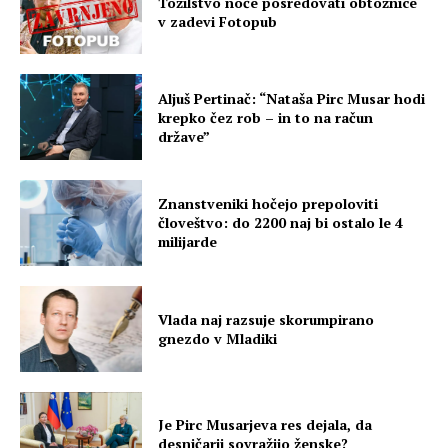
Tožilstvo noče posredovati obtožnice
v zadevi Fotopub
Aljuš Pertinač: “Nataša Pirc Musar hodi
krepko čez rob – in to na račun
države”
Znanstveniki hočejo prepoloviti
človeštvo: do 2200 naj bi ostalo le 4
milijarde
Vlada naj razsuje skorumpirano
gnezdo v Mladiki
Je Pirc Musarjeva res dejala, da
desničarji sovražijo ženske?