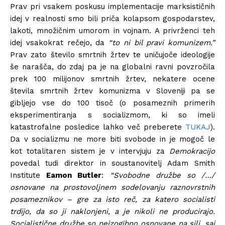
Prav pri vsakem poskusu implementacije marksističnih
idej v realnosti smo bili priča kolapsom gospodarstev,
lakoti, množičnim umorom in vojnam. A privrženci teh
idej vsakokrat rečejo, da
“to ni bil pravi komunizem.”
Prav zato število smrtnih žrtev te uničujoče ideologije
še narašča, do zdaj pa je na globalni ravni povzročila
prek 100 milijonov smrtnih žrtev, nekatere ocene
števila smrtnih žrtev komunizma v Sloveniji pa se
gibljejo vse do 100 tisoč (o posameznih primerih
eksperimentiranja s socializmom, ki so imeli
katastrofalne posledice lahko več preberete
TUKAJ
).
Da v socializmu ne more biti svobode in je mogoč le
kot totalitaren sistem je v intervjuju za
Demokracijo
povedal tudi direktor in soustanovitelj Adam Smith
Institute
Eamon Butler
:
“Svobodne družbe so /…/
osnovane na prostovoljnem sodelovanju raznovrstnih
posameznikov – gre za isto reč, za katero socialisti
trdijo, da so ji naklonjeni, a je nikoli ne producirajo.
Socialistične družbe so neizogibno osnovane na sili, saj