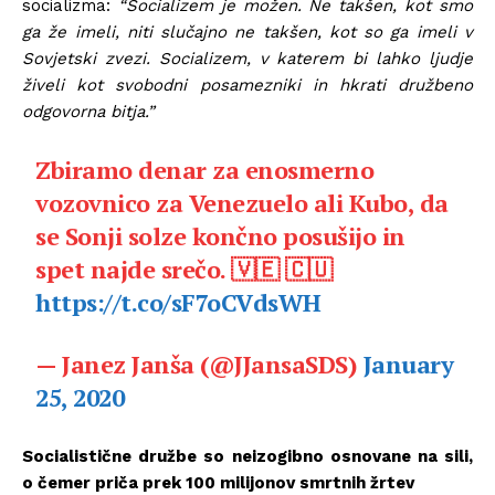
socializma:
“Socializem je možen. Ne takšen, kot smo
ga že imeli, niti slučajno ne takšen, kot so ga imeli v
Sovjetski zvezi. Socializem, v katerem bi lahko ljudje
živeli kot svobodni posamezniki in hkrati družbeno
odgovorna bitja.”
Zbiramo denar za enosmerno
vozovnico za Venezuelo ali Kubo, da
se Sonji solze končno posušijo in
spet najde srečo. 🇻🇪 🇨🇺
https://t.co/sF7oCVdsWH
— Janez Janša (@JJansaSDS)
January
25, 2020
Socialistične družbe so neizogibno osnovane na sili,
o čemer priča prek 100 milijonov smrtnih žrtev