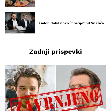
Golob dobil novo “porcijo” od Snežiča
Zadnji prispevki