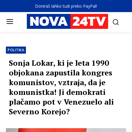
Doniraš lahko tudi preko PayPal!
POLITIKA
Sonja Lokar, ki je leta 1990
objokana zapustila kongres
komunistov, vztraja, da je
komunistka! Ji demokrati
plačamo pot v Venezuelo ali
Severno Korejo?