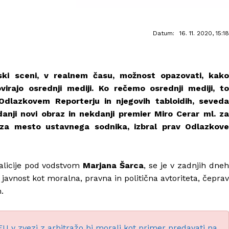
Datum:
16. 11. 2020, 15:18
ski sceni, v realnem času, možnost opazovati, kako
irajo osrednji mediji. Ko rečemo osrednji mediji, to
dlazkovem Reporterju in njegovih tabloidih, seveda
danji novi obraz in nekdanji premier Miro Cerar ml. za
 za mesto ustavnega sodnika, izbral prav Odlazkove
oalicije pod vodstvom
Marjana Šarca
, se je v zadnjih dneh
 javnost kot moralna, pravna in politična avtoriteta, čeprav
.
 v zvezi z arbitražo bi morali kot primer predavati na