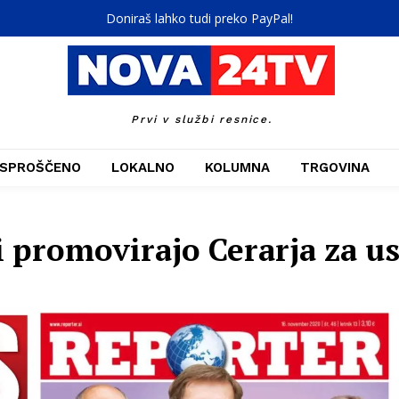
Doniraš lahko tudi preko PayPal!
Prvi v službi resnice.
SPROŠČENO
LOKALNO
KOLUMNA
TRGOVINA
i promovirajo Cerarja za u