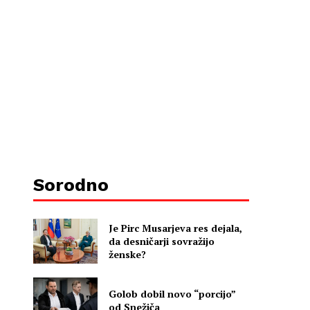
Sorodno
Je Pirc Musarjeva res dejala,
da desničarji sovražijo
ženske?
Golob dobil novo “porcijo”
od Snežiča