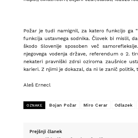
Požar je tudi namignil, za katero funkcijo ga “
funkcija ustavnega sodnika. Človek bi mislil, d
škodo Slovenije sposoben več samorefleksi
njegovega vodenja države, referendum o 2. tir
nekateri pravniški zdrsi oziroma zaušnice ustav
karieri. Z njimi je dokazal, da ni le zanič politik
Aleš Ernecl
Bojan Požar
Miro Cerar
Odlazek
OZNAKE
Prejšnji članek