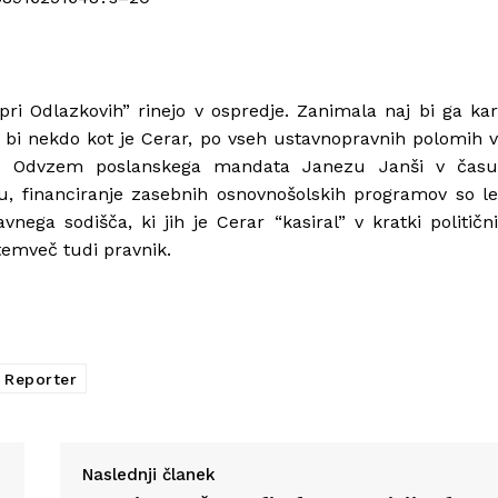
pri Odlazkovih” rinejo v ospredje. Zanimala naj bi ga kar
a bi nekdo kot je Cerar, po vseh ustavnopravnih polomih v
je. Odvzem poslanskega mandata Janezu Janši v času
u, financiranje zasebnih osnovnošolskih programov so le
nega sodišča, ki jih je Cerar “kasiral” v kratki politični
, temveč tudi pravnik.
Reporter
Naslednji članek