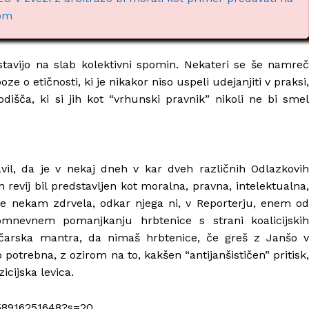
kom
 stavijo na slab kolektivni spomin. Nekateri se še namreč
e o etičnosti, ki je nikakor niso uspeli udejanjiti v praksi,
dišča, ki si jih kot “vrhunski pravnik” nikoli ne bi smel
vil, da je v nekaj dneh v kar dveh različnih Odlazkovi
h revij bil predstavljen kot moralna, pravna, intelektualna,
ki je nekam zdrvela, odkar njega ni, v Reporterju, enem od
omnevnem pomanjkanju hrbtenice s strani koalicijskih
evičarska mantra, da nimaš hrbtenice, če greš z Janšo v
o potrebna, z ozirom na to, kakšen “antijanšističen” pritisk,
icijska levica.
558916251648?s=20