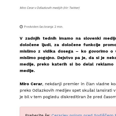
Miro Cerar v Odlazkovih medijih (Vir: Twitter)
Predviden čas branja:
2
min.
V zadnjih tednih imamo na slovenki medij
določene ljudi, za določene funkcije promov
mislimo z vidika dosega – ko govorimo o O
mislimo pogojno. Dejstvo pa je, da si je nek
medije, preko katerih si bo delal reklamo
medije.
Miro Cerar
, nekdanji premier in član vladne k
preko Odlazkovih medijev spet skušal lansirati v
je bil v tem pogledu diskreditiran že pred časom
Preberite še:
Cerarjev polom pred Sodiščem EU