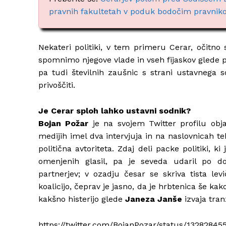
pravnih fakultetah v poduk bodočim pravni
Nekateri politiki, v tem primeru Cerar, očitno
spomnimo njegove vlade in vseh fijaskov glede poz
pa tudi številnih zaušnic s strani ustavnega so
privoščiti.
Je Cerar sploh lahko ustavni sodnik?
Bojan Požar
je na svojem Twitter profilu obja
medijih imel dva intervjuja in na naslovnicah te
politična avtoriteta. Zdaj deli packe politiki, 
omenjenih glasil, pa je seveda udaril po d
partnerjev; v ozadju česar se skriva tista l
koalicijo, čeprav je jasno, da je hrbtenica še kak
kakšno histerijo glede
Janeza Janše
izvaja tranz
https://twitter.com/BojanPozar/status/1328284