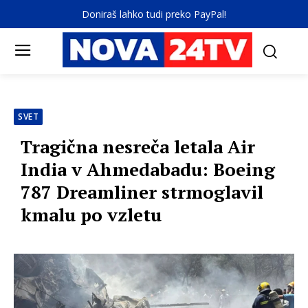
Doniraš lahko tudi preko PayPal!
SVET
Tragična nesreča letala Air
India v Ahmedabadu: Boeing
787 Dreamliner strmoglavil
kmalu po vzletu