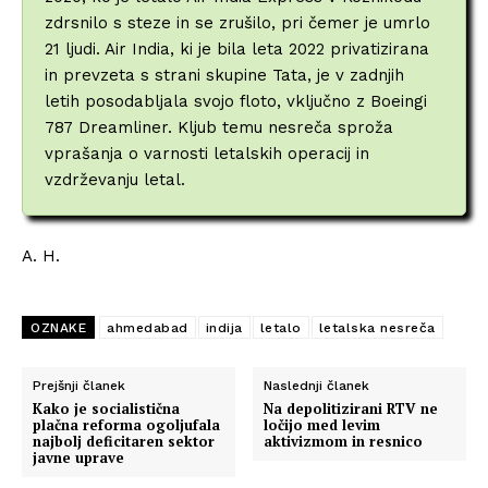
zdrsnilo s steze in se zrušilo, pri čemer je umrlo
21 ljudi. Air India, ki je bila leta 2022 privatizirana
in prevzeta s strani skupine Tata, je v zadnjih
letih posodabljala svojo floto, vključno z Boeingi
787 Dreamliner. Kljub temu nesreča sproža
vprašanja o varnosti letalskih operacij in
vzdrževanju letal.
A. H.
OZNAKE
ahmedabad
indija
letalo
letalska nesreča
Prejšnji članek
Naslednji članek
Kako je socialistična
Na depolitizirani RTV ne
plačna reforma ogoljufala
ločijo med levim
najbolj deficitaren sektor
aktivizmom in resnico
javne uprave