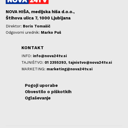
NOVA HIŠA, medijska hiša d.o.o.,
Štihova ulica 7, 1000 Ljubljana
Direktor:
Boris Tomašič
Odgovorni urednik:
Marko Puš
KONTAKT
INFO:
info@nova24tv.si
TAJNIŠTVO:
01 2355293,
tajnistvo@nova24tv.si
MARKETING:
marketing@nova24tv.si
Pogoji uporabe
Obvestilo o piškotkih
Oglaševanje