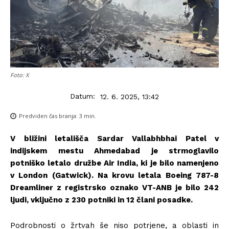
Foto: X
Datum:
12. 6. 2025, 13:42
Predviden čas branja:
3
min.
V bližini letališča Sardar Vallabhbhai Patel v
indijskem mestu Ahmedabad je strmoglavilo
potniško letalo družbe Air India, ki je bilo namenjeno
v London (Gatwick). Na krovu letala Boeing 787-8
Dreamliner z registrsko oznako VT-ANB je bilo 242
ljudi, vključno z 230 potniki in 12 člani posadke.
Podrobnosti o žrtvah še niso potrjene, a oblasti in