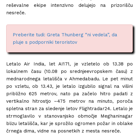
reševalne ekipe intenzivno delujejo na prizorišču
nesreče.
Preberite tudi: Greta Thunberg “ni vedela”, da
pluje s podporniki teroristov
Letalo Air India, let AI171, je vzletelo ob 13.38 po
lokalnem času (10.08 po srednjeevropskem času) z
mednarodnega letališča v Ahmedabadu. Le pet minut
po vzletu, ob 13.43, je letalo izgubilo signal na višini
približno 625 metrov, nato pa začelo hitro padati z
vertikalno hitrostjo –475 metrov na minuto, poroča
spletna stran za sledenje letov Flightradar24. Letalo je
strmoglavilo v stanovanjsko območje Meghaninagar
blizu letališča, kar je sprožilo ogromen požar in oblake
črnega dima, vidne na posnetkih z mesta nesreče.