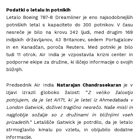
Podatki o letalu in potnikih
Letalo Boeing 787-8 Dreamliner je eno najsodobnejših
potniških letal s kapaciteto do 300 potnikov. V času
nesreče je bilo na krovu 242 ljudi, med drugim 169
indijskih državljanov, 43 Britancev, sedem Portugalcev
in en Kanadčan, poroča Reuters. Med potniki je bilo
tudi 11 otrok. Air India je vzpostavila krizni center in
podporne ekipe za družine, ki iščejo informacije o svojih
bližnjih.
Predsednik Air India
Natarajan Chandrasekaran
je v
izjavi izrazil globoko žalost: “
Z veliko žalostjo
potrjujem, da je let AI171, ki je letel iz Ahmedabada v
London Gatwick, doživel tragično nesrečo. Naše misli in
najgloblje sožalje so z družinami in bližnjimi vseh
prizadetih.”
Letališče Gatwick je potrdilo, da je letalo
strmoglavilo kmalu po vzletu, in obljubilo dodatne
informacije.