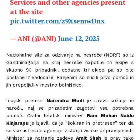
Services and other agencies present
at the site
pic.twitter.com/z9XsemwDnx
— ANI (@ANI)
June 12, 2025
Nacionalne sile za odzivanje na nesreče (NDRF) so iz
Gandhinagarja na kraj nesreče napotile tri ekipe s
skupno 90 pripadniki, dodatne tri ekipe pa so bile
poslane iz Vadodare. Ranjenim so nudili prvo pomoč in
jih prepeljali v mestno bolnišnico.
Indijski premier
Narendra Modi
je izrazil sožalje in
naročil, naj se prizadetim zagotovi vsa potrebna
pomoč. Civilni letalski minister
Ram Mohan Naidu
Kinjarapu
je izjavil, da je “šokiran in pretresen” ter da
so vse ustrezne agencije v stanju visoke pripravljenosti.
Minister za notranje zadeve
Amit Shah
je prav tako