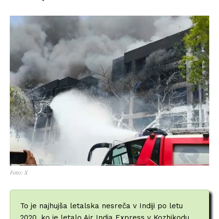
Foto: X
To je najhujša letalska nesreča v Indiji po letu
2020, ko je letalo Air India Express v Kozhikodu