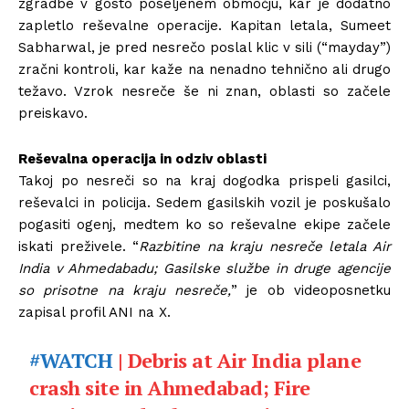
zgradbe v gosto poseljenem območju, kar je dodatno
zapletlo reševalne operacije. Kapitan letala, Sumeet
Sabharwal, je pred nesrečo poslal klic v sili (“mayday”)
zračni kontroli, kar kaže na nenadno tehnično ali drugo
težavo. Vzrok nesreče še ni znan, oblasti so začele
preiskavo.
Reševalna operacija in odziv oblasti
Takoj po nesreči so na kraj dogodka prispeli gasilci,
reševalci in policija. Sedem gasilskih vozil je poskušalo
pogasiti ogenj, medtem ko so reševalne ekipe začele
iskati preživele. “
Razbitine na kraju nesreče letala Air
India v Ahmedabadu; Gasilske službe in druge agencije
so prisotne na kraju nesreče,
” je ob videoposnetku
zapisal profil ANI na X.
#WATCH
| Debris at Air India plane
crash site in Ahmedabad; Fire