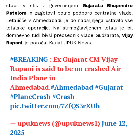
stopil v stik z guvernerjem
Gujarata Bhupendro
Patelom
in zagotovil polno podporo centralne vlade.
Letališče v Ahmedabadu je do nadaljnjega ustavilo vse
letalske operacije. Na strmoglavljenem letalu je bil
domnevno tudi bivši predsednik vlade Gudžarata,
Vijay
Rupani
, je poročal Kanal UPUK News.
#BREAKING
: Ex Gujarat CM Vijay
Rupani is said to be on crashed Air
India Plane in
Ahmedabad.
#Ahmedabad
#Gujarat
#PlaneCrash
#Crash
pic.twitter.com/7ZfQS3rXUh
— upuknews (@upuknews1)
June 12,
2025