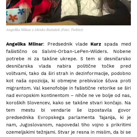
Angelika Mlinar z Alenko Bratušek (Foto: Twitter)
Angelika Mlinar
: Predsednik vlade
Kurz
spada med
fašistično os Salvini-Orban-LePen-Wilders. Nobene
potrebe ni za takšne ukrepe. S tem si desničarsko
desničarska vlada nabira politične točke pred
volitvami, tako da širi strah in dezinformacije, podobno
kot naša opozicija, ki obmejne prebivalce ščuva proti
migrantom. Val ksenofobije in fašistične retorike se širi
nad evropskim kontinentom – nihče ne ve bolje od nas,
koroških Slovencev, kako se takšne stvari končajo. Na
tem mestu bi vendarle še izpostavila govor
predsednika Evropskega parlamenta Tajanija, ki je
nam, Jugoslovanom, napovedal tiho vojno s prikritimi
ozemeljskimi težnjami. Stvar je resna in mislim, da bi se