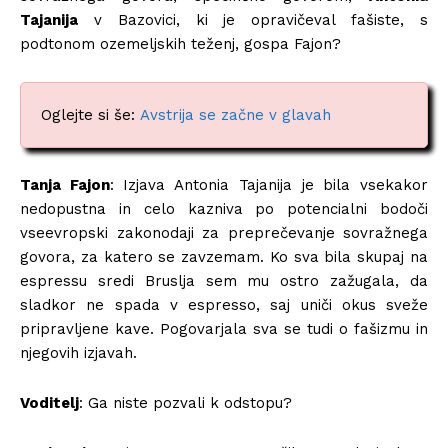
Tajanija
v Bazovici, ki je opravičeval fašiste, s
podtonom ozemeljskih teženj, gospa Fajon?
Oglejte si še:
Avstrija se začne v glavah
Tanja Fajon
: Izjava Antonia Tajanija je bila vsekakor
nedopustna in celo kazniva po potencialni bodoči
vseevropski zakonodaji za preprečevanje sovražnega
govora, za katero se zavzemam. Ko sva bila skupaj na
espressu sredi Bruslja sem mu ostro zažugala, da
sladkor ne spada v espresso, saj uniči okus sveže
pripravljene kave. Pogovarjala sva se tudi o fašizmu in
njegovih izjavah.
Voditelj
: Ga niste pozvali k odstopu?