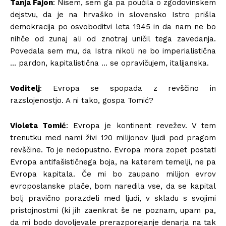
Tanja Fajon
: Nisem, sem ga pa poučila o zgodovinskem
dejstvu, da je na hrvaško in slovensko Istro prišla
demokracija po osvoboditvi leta 1945 in da nam ne bo
nihče od zunaj ali od znotraj uničil tega zavedanja.
Povedala sem mu, da Istra nikoli ne bo imperialistična
… pardon, kapitalistična … se opravičujem, italijanska.
Voditelj
: Evropa se spopada z revščino in
razslojenostjo. A ni tako, gospa Tomić?
Violeta Tomić
: Evropa je kontinent revežev. V tem
trenutku med nami živi 120 milijonov ljudi pod pragom
revščine. To je nedopustno. Evropa mora zopet postati
Evropa antifašističnega boja, na katerem temelji, ne pa
Evropa kapitala. Če mi bo zaupano milijon evrov
evroposlanske plače, bom naredila vse, da se kapital
bolj pravično porazdeli med ljudi, v skladu s svojimi
pristojnostmi (ki jih zaenkrat še ne poznam, upam pa,
da mi bodo dovoljevale prerazporejanje denarja na tak