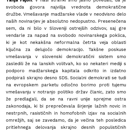
Tanja Fajon
: V naši stranki smo jasno povedali, da je
svoboda govora najvišja vrednota demokratične
družbe. Vmešavanje madžarske vlade v neodvisno delo
naših novinarjev je absolutno nedopustno. Presenečena
sem, da ni bilo v Sloveniji ostrejših odzivov, saj gre
vendarle za napad na svobodo novinarskega poklica,
ki je kot nekakšna neformalna četrta veja oblasti
ključna za delujočo demokracijo. Takšne poskuse
vmešavanja v slovenski demokratični sistem smo
zasledili že na lanskih volitvah, ko so nekateri mediji s
podporo madžarskega kapitala odkrito in izdatno
podpirali skrajno desno SDS. Socialni demokrati se tudi
na evropskem parketu odločno borimo proti tujemu
vmešavanju v notranjo politiko držav članic, zato smo
že predlagali, da se na ravni unije sprejme ostra
zakonodaja, ki bi preprečevala širjenje lažnih novic in
nestrpnih, rasističnih in homofobnih izjav na socialnih
omrežjih, saj se zavedamo, da je večina teh posledica
pritlehnega delovanja skrajno desnih populističnih