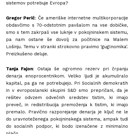
sistemov potrebuje Evropa?
Gregor Perič
: Če ameriške internetne multikorporacije
obdavčimo s 70-odstotnim pavšalom na vse dobičke,
smo s tem zakrpali vse luknje v pokojninskem sistemu,
pa nam ostane še dovolj za počitnice na Malem
Lošinju. Temu v stranki strokovno pravimo ‘guglnomika’.
Preizkušeno deluje.
Tanja Fajon
: Ostaja še ogromno rezerv pri črpanju
denarja enoprocentnikom. Veliko ljudi je akumuliralo
kapital, pa ga ne potrebujejo. Pri Socialnih demokratih
in v evroposlanski skupini S&D smo prepričani, da je
rešitev odvzem odvečnih sredstev tistim, ki imajo
preveč, in redistribucija premoženja k tistim, ki imajo
premalo. Pravično razporejanje denarja je ključ ne le
do uravnoteženega pokojninskega sistema, ampak tudi
do socialnih podpor, ki bodo izenačene z minimalno
plačo.