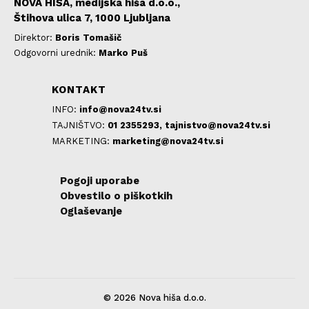
NOVA HIŠA, medijska hiša d.o.o.,
Štihova ulica 7, 1000 Ljubljana
Direktor:
Boris Tomašič
Odgovorni urednik:
Marko Puš
KONTAKT
INFO:
info@nova24tv.si
TAJNIŠTVO:
01 2355293,
tajnistvo@nova24tv.si
MARKETING:
marketing@nova24tv.si
Pogoji uporabe
Obvestilo o piškotkih
Oglaševanje
© 2026 Nova hiša d.o.o.