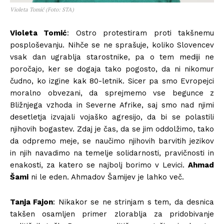
Violeta Tomić (Foto: STA)
Violeta Tomić
: Ostro protestiram proti takšnemu
posploševanju. Nihče se ne sprašuje, koliko Slovencev
vsak dan ugrablja starostnike, pa o tem mediji ne
poročajo, ker se dogaja tako pogosto, da ni nikomur
čudno, ko izgine kak 80-letnik. Sicer pa smo Evropejci
moralno obvezani, da sprejmemo vse begunce z
Bližnjega vzhoda in Severne Afrike, saj smo nad njimi
desetletja izvajali vojaško agresijo, da bi se polastili
njihovih bogastev. Zdaj je čas, da se jim oddolžimo, tako
da odpremo meje, se naučimo njihovih barvitih jezikov
in njih navadimo na temelje solidarnosti, pravičnosti in
enakosti, za katero se najbolj borimo v Levici.
Ahmad
Šami
ni le eden. Ahmadov Šamijev je lahko več.
Tanja Fajon
: Nikakor se ne strinjam s tem, da desnica
takšen osamljen primer zlorablja za pridobivanje