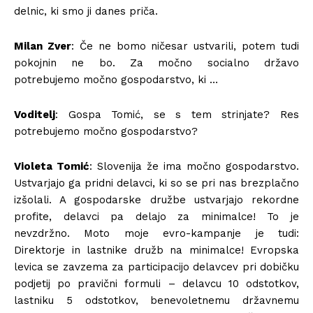
delnic, ki smo ji danes priča.
Milan Zver
: Če ne bomo ničesar ustvarili, potem tudi
pokojnin ne bo. Za močno socialno državo
potrebujemo močno gospodarstvo, ki …
Voditelj
: Gospa Tomić, se s tem strinjate? Res
potrebujemo močno gospodarstvo?
Violeta Tomić
: Slovenija že ima močno gospodarstvo.
Ustvarjajo ga pridni delavci, ki so se pri nas brezplačno
izšolali. A gospodarske družbe ustvarjajo rekordne
profite, delavci pa delajo za minimalce! To je
nevzdržno. Moto moje evro-kampanje je tudi:
Direktorje in lastnike družb na minimalce! Evropska
levica se zavzema za participacijo delavcev pri dobičku
podjetij po pravični formuli – delavcu 10 odstotkov,
lastniku 5 odstotkov, benevoletnemu državnemu