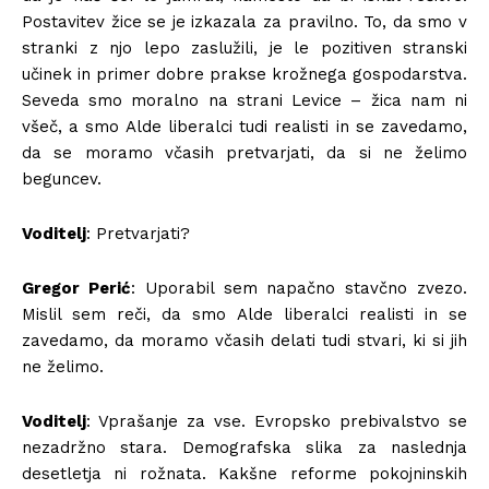
Postavitev žice se je izkazala za pravilno. To, da smo v
stranki z njo lepo zaslužili, je le pozitiven stranski
učinek in primer dobre prakse krožnega gospodarstva.
Seveda smo moralno na strani Levice – žica nam ni
všeč, a smo Alde liberalci tudi realisti in se zavedamo,
da se moramo včasih pretvarjati, da si ne želimo
beguncev.
Voditelj
: Pretvarjati?
Gregor Perić
: Uporabil sem napačno stavčno zvezo.
Mislil sem reči, da smo Alde liberalci realisti in se
zavedamo, da moramo včasih delati tudi stvari, ki si jih
ne želimo.
Voditelj
: Vprašanje za vse. Evropsko prebivalstvo se
nezadržno stara. Demografska slika za naslednja
desetletja ni rožnata. Kakšne reforme pokojninskih