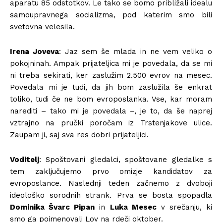
aparatu 85 odstotkov. Le tako se bomo približali idealu
samoupravnega socializma, pod katerim smo bili
svetovna velesila.
Irena Joveva
: Jaz sem še mlada in ne vem veliko o
pokojninah. Ampak prijateljica mi je povedala, da se mi
ni treba sekirati, ker zaslužim 2.500 evrov na mesec.
Povedala mi je tudi, da jih bom zaslužila še enkrat
toliko, tudi če ne bom evroposlanka. Vse, kar moram
narediti – tako mi je povedala –, je to, da še naprej
vztrajno na pručki poročam iz Trstenjakove ulice.
Zaupam ji, saj sva res dobri prijateljici.
Voditelj
: Spoštovani gledalci, spoštovane gledalke s
tem zaključujemo prvo omizje kandidatov za
evroposlance. Naslednji teden začnemo z dvoboji
ideološko sorodnih strank. Prva se bosta spopadla
Dominika Švarc Pipan
in
Luka Mesec
v srečanju, ki
smo ga poimenovali Lov na rdeči oktober.