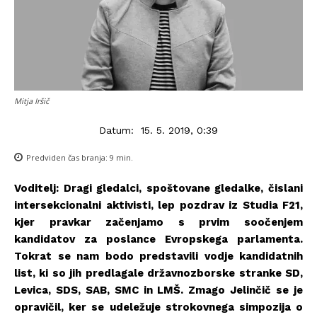
Mitja Iršič
Datum:
15. 5. 2019, 0:39
Predviden čas branja:
9
min.
Voditelj: Dragi gledalci, spoštovane gledalke, čislani
intersekcionalni aktivisti, lep pozdrav iz Studia F21,
kjer pravkar začenjamo s prvim soočenjem
kandidatov za poslance Evropskega parlamenta.
Tokrat se nam bodo predstavili vodje kandidatnih
list, ki so jih predlagale državnozborske stranke SD,
Levica, SDS, SAB, SMC in LMŠ. Zmago Jelinčič se je
opravičil, ker se udeležuje strokovnega simpozija o