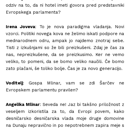
odziv na to, da ni hotel imeti govora pred predstavniki
Evropskega parlamenta?
Irena Joveva
: To je nova paradigma vladanja. Novi
vzorci. Politiki novega kova ne želimo iskati podpore na
mednarodnem odru, ampak jo najdemo znotraj sebe.
Tisti z izkušnjami so že bili preizkušeni. Zdaj je čas za
nas, nepreizkušene, da se preizkusimo. Ker ne vemo
veliko, to pomeni, da se bomo veliko naučili. Če bomo
zato plačani, še toliko bolje. Čas je za novo generacijo.
Voditelj
: Gospa Mlinar, vam se zdi Šarčev ne
Evropskem parlamentu pravilen?
Angelika Mlinar
: Seveda ne! Jaz bi takšno priložnost z
veseljem izkoristila za to, da Evropi povem, kako
desničarsko desničarska vlada moje druge domovine
na Dunaju nepravično in po nepotrebnem zapira meje s