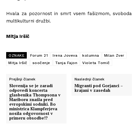
Hvala za pozornost in smrt vsem fašizmom, svoboda
multikulturni družbi.
Mitja Iršič
OZNAKE
Forum 21
Irena Joveva
kolumna
Milan Zver
Mitja Iršič
soočenje
Tanja Fajon
Violeta Tomič
Prejšnji članek
Naslednji članek
Slovenija se je zaradi
Migranti pod Gorjanci –
odpovedi koncerta
krajani v zasedah
glasbenika Thompsona v
Mariboru znašla pred
evropskimi sodniki. Bo
ministrica Klampferjeva
nosila odgovornost v
primeru obsodbe!?