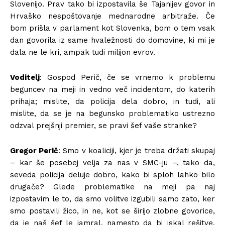
Slovenijo. Prav tako bi izpostavila še Tajanijev govor in
Hrvaško nespoštovanje mednarodne arbitraže. Če
bom prišla v parlament kot Slovenka, bom o tem vsak
dan govorila iz same hvaležnosti do domovine, ki mi je
dala ne le kri, ampak tudi milijon evrov.
Voditelj
: Gospod Perič, če se vrnemo k problemu
beguncev na meji in vedno več incidentom, do katerih
prihaja; mislite, da policija dela dobro, in tudi, ali
mislite, da se je na begunsko problematiko ustrezno
odzval prejšnji premier, se pravi šef vaše stranke?
Gregor Perič
: Smo v koaliciji, kjer je treba držati skupaj
– kar še posebej velja za nas v SMC-ju –, tako da,
seveda policija deluje dobro, kako bi sploh lahko bilo
drugače? Glede problematike na meji pa naj
izpostavim le to, da smo volitve izgubili samo zato, ker
smo postavili žico, in ne, kot se širijo zlobne govorice,
da je naš šef le jamral, namesto da bi iskal rešitve.