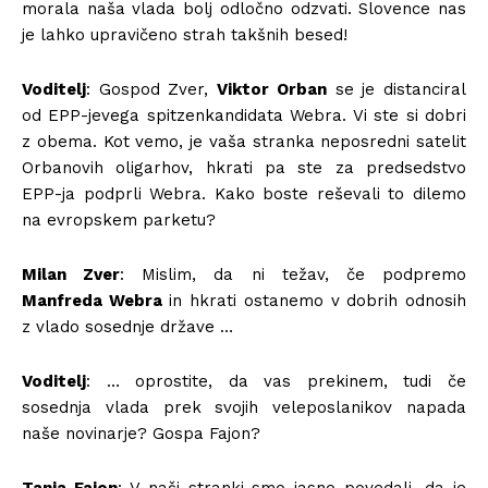
morala naša vlada bolj odločno odzvati. Slovence nas
je lahko upravičeno strah takšnih besed!
Voditelj
: Gospod Zver,
Viktor Orban
se je distanciral
od EPP-jevega spitzenkandidata Webra. Vi ste si dobri
z obema. Kot vemo, je vaša stranka neposredni satelit
Orbanovih oligarhov, hkrati pa ste za predsedstvo
EPP-ja podprli Webra. Kako boste reševali to dilemo
na evropskem parketu?
Milan Zver
: Mislim, da ni težav, če podpremo
Manfreda Webra
in hkrati ostanemo v dobrih odnosih
z vlado sosednje države …
Voditelj
: … oprostite, da vas prekinem, tudi če
sosednja vlada prek svojih veleposlanikov napada
naše novinarje? Gospa Fajon?