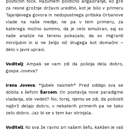
političnih točk. Razumem politično angažiranje, ko gre
za resne grožnje državni ureditvi, kot je bilo v primeru
Tajanijevega govora in nedopustnega pritiska Orbanove
vlade na naše medije, ne pa v tem primeru, za
katerega močno sumimo, da je celo simuliran, saj so
naše analize na terenu pokazale, da so migranti
miroljubni in si ne želijo nič drugega kot domačini –
delo v javni upravi.
Voditelj
: Ampak se vam zdi da policija dela dobro,
gospa Joveva?
Irena Joveva
: *ljubek nasmeh* Pred oddajo sva se
dobila s šefom
Šarcem
. On postavlja nove paradigme
vladanja, ste vedeli? No, torej, njemu se zdi, da policisti
najbrž delajo dobro, v nekaterih primerih pa ne tako
zelo dobro. Jaz bi se s tem kar strinjala.
Voditelj
: Ko sva že ravno pri vašem šefu, kakšen je vaš