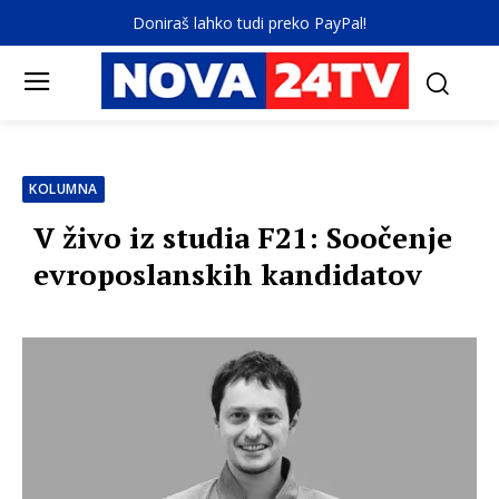
Doniraš lahko tudi preko PayPal!
KOLUMNA
V živo iz studia F21: Soočenje
evroposlanskih kandidatov