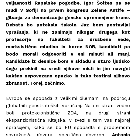
veljavnosti Rapalske pogodbe, Igor Šoltes pa se
mudi v Sofiji na prvem kongresu Zelene Antife –
gibanja za demonizacijo gensko spremenjene hrane.
Debata bo potekala takole. Jaz bom postavljal
vprašanja, ki ne zanimajo nikogar drugega kot
profesorje na fakulteti za družbene vede,
marksistično mladino in borce NOB, kandidati pa
bodo morali odgovoriti v eni minuti ali manj.
Kandidate iz desnice bom v skladu s staro ljudsko
šego prekinil na sredi njihove misli in jim navrgel
kakšno nepovezano opazko in tako testiral njihovo
zbranost. Torej, začnimo.
Evropa se spopada z velikimi dilemami na področju
globalnih geostrateških vprašanj. Na eni strani vedno
bolj protekcionistične ZDA, na drugi strani
ekspanzionistična Kitajska. V zvezi s tem vas najprej
sprašujem, kako se bo EU spopadla s problemom
sovražnega govora, specifično govorom,
Antonia