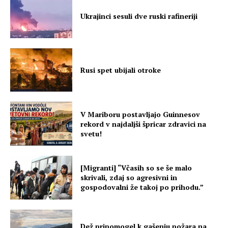
Ukrajinci sesuli dve ruski rafineriji
Rusi spet ubijali otroke
V Mariboru postavljajo Guinnesov
rekord v najdaljši špricar zdravici na
svetu!
[Migranti] “Včasih so se še malo
skrivali, zdaj so agresivni in
gospodovalni že takoj po prihodu.”
Dež pripomogel k gašenju požara na