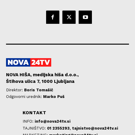
NOVA HIŠA, medijska hiša d.o.o.,
Štihova ulica 7, 1000 Ljubljana
Direktor:
Boris Tomašič
Odgovorni urednik:
Marko Puš
KONTAKT
INFO:
info@nova24tv.si
TAJNIŠTVO:
01 2355293,
tajnistvo@nova24tv.si