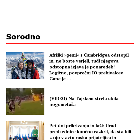
Sorodno
Afriški »genij« s Cambridgea odstopil
in, ne boste verjeli, tudi njegova
odstopna izjava je ponaredek!
Logično, povprečni IQ prebivalcev
Gane je …..
(VIDEO) Na Tajskem strela ubila
nogometaša
Pet dni prikrivanja in laži: Urad
predsednice končno razkril, da sta bili
z njo v avtu ruska prijateljica in