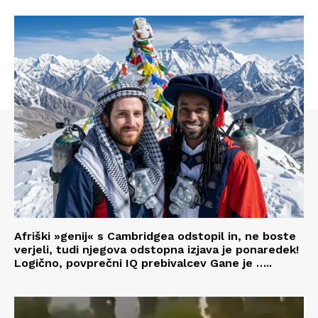
Afriški »genij« s Cambridgea odstopil in, ne boste
verjeli, tudi njegova odstopna izjava je ponaredek!
Logično, povprečni IQ prebivalcev Gane je …..