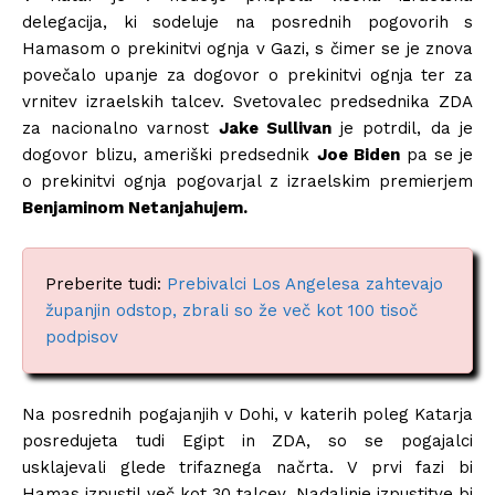
delegacija, ki sodeluje na posrednih pogovorih s
Hamasom o prekinitvi ognja v Gazi, s čimer se je znova
povečalo upanje za dogovor o prekinitvi ognja ter za
vrnitev izraelskih talcev. Svetovalec predsednika ZDA
za nacionalno varnost
Jake Sullivan
je potrdil, da je
dogovor blizu, ameriški predsednik
Joe Biden
pa se je
o prekinitvi ognja pogovarjal z izraelskim premierjem
Benjaminom Netanjahujem.
Preberite tudi:
Prebivalci Los Angelesa zahtevajo
županjin odstop, zbrali so že več kot 100 tisoč
podpisov
Na posrednih pogajanjih v Dohi, v katerih poleg Katarja
posredujeta tudi Egipt in ZDA, so se pogajalci
usklajevali glede trifaznega načrta. V prvi fazi bi
Hamas izpustil več kot 30 talcev. Nadaljnje izpustitve bi