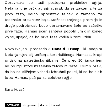
Obravnava se tudi postopna prekinitev ognja.
Netanjahu je večkrat signaliziral, da se zavzema le za
prvo fazo, delno sprostitev talcev v zameno za
tedensko prekinitev boja. Možnost trajnega premirja in
druge podrobnosti bodo obravnavane šele po začetku
prve faze. Hamas sicer zahteva popoln umik in konec
vojne, upajoč, da bo prva faza vodila k temu izidu.
Novoizvoljeni predsednik
Donald Trump
, ki podpira
Netanjahujev cilj uničenja terorističnega Hamasa, krepi
pritisk na palestinsko gibanje. Če pred 20. januarjem
ne bo izpustitve izraelskih talcev iz Gaze, Trump pravi,
da bo na Bližnjem vzhodu izbruhnil pekel, ki ne bo slab
le za Hamas, pač pa za celotno regijo.
Sara Kovač
OZNAKE
dogovor
Gaza
Izrael