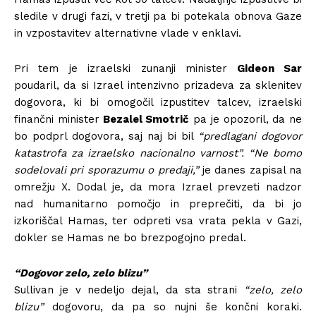
sledile v drugi fazi, v tretji pa bi potekala obnova Gaze
in vzpostavitev alternativne vlade v enklavi.
Pri tem je izraelski zunanji minister
Gideon Sar
poudaril, da si Izrael intenzivno prizadeva za sklenitev
dogovora, ki bi omogočil izpustitev talcev, izraelski
finančni minister
Bezalel Smotrič
pa je opozoril, da ne
bo podprl dogovora, saj naj bi bil
“predlagani dogovor
katastrofa za izraelsko nacionalno varnost”. “Ne bomo
sodelovali pri sporazumu o predaji,”
je danes zapisal na
omrežju X. Dodal je, da mora Izrael prevzeti nadzor
nad humanitarno pomočjo in preprečiti, da bi jo
izkoriščal Hamas, ter odpreti vsa vrata pekla v Gazi,
dokler se Hamas ne bo brezpogojno predal.
“Dogovor zelo, zelo blizu”
Sullivan je v nedeljo dejal, da sta strani
“zelo, zelo
blizu”
dogovoru, da pa so nujni še končni koraki.