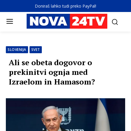
Doniraš lahko tudi preko PayPal!
SLOVENIJA
SVET
Ali se obeta dogovor o
prekinitvi ognja med
Izraelom in Hamasom?