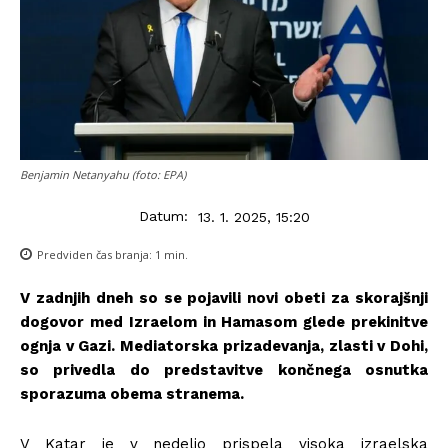
Benjamin Netanyahu (foto: EPA)
Datum:
13. 1. 2025, 15:20
Predviden čas branja:
1
min.
V zadnjih dneh so se pojavili novi obeti za skorajšnji
dogovor med Izraelom in Hamasom glede prekinitve
ognja v Gazi. Mediatorska prizadevanja, zlasti v Dohi,
so privedla do predstavitve končnega osnutka
sporazuma obema stranema.
V Katar je v nedeljo prispela visoka izraelska