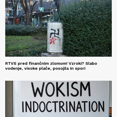
RTVS pred finančnim zlomom! Vzroki? Slabo
vodenje, visoke plače, posojila in spori