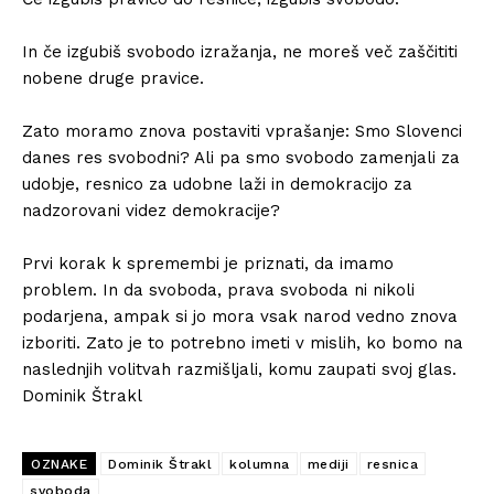
In če izgubiš svobodo izražanja, ne moreš več zaščititi
nobene druge pravice.⁣
Zato moramo znova postaviti vprašanje: Smo Slovenci
danes res svobodni? Ali pa smo svobodo zamenjali za
udobje, resnico za udobne laži in demokracijo za
nadzorovani videz demokracije?⁣
Prvi korak k spremembi je priznati, da imamo
problem. In da svoboda, prava svoboda ni nikoli
podarjena, ampak si jo mora vsak narod vedno znova
izboriti. Zato je to potrebno imeti v mislih, ko bomo na
naslednjih volitvah razmišljali, komu zaupati svoj glas.
Dominik Štrakl
OZNAKE
Dominik Štrakl
kolumna
mediji
resnica
svoboda