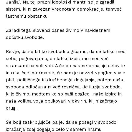
Janša”. Na tej prazni ideološki mantri se je zgradil
sistem, ki ni zavezan vrednotam demokracije, temveč
lastnemu obstanku.⁣
Zaradi tega Slovenci danes živimo v navideznem
občutku svobode.⁣
Res je, da se lahko svobodno gibamo, da se lahko med
seboj pogovarjamo, da lahko izbiramo med več
strankami na volitvah. A če do nas ne prihajajo celovite
in resnične informacije, če nam je odvzet vpogled v vse
plati političnega in družbenega dogajanja, potem naša
svoboda odločanja ni več resnična. Je iluzija svobode,
ki jo živimo, medtem ko so naši pogledi, naše izbire in
naša volilna volja oblikovani v okvirih, ki jih začrtajo
drugi.⁣
Še bolj zaskrbljujoče pa je, da se posegi v svobodo
izražanja zdaj dogajajo celo v samem hramu