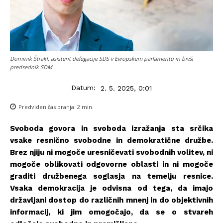
Dominik Štrakl, asistent delegacije SDS v Evropskem parlamentu in bivši
predsednik SDM
Datum:
2. 5. 2025, 0:01
Predviden čas branja:
2
min.
⁣Svoboda govora in svoboda izražanja sta srčika
vsake resnično svobodne in demokratične družbe.
Brez njiju ni mogoče uresničevati svobodnih volitev, ni
mogoče oblikovati odgovorne oblasti in ni mogoče
graditi družbenega soglasja na temelju resnice.
Vsaka demokracija je odvisna od tega, da imajo
državljani dostop do različnih mnenj in do objektivnih
informacij, ki jim omogočajo, da se o stvareh