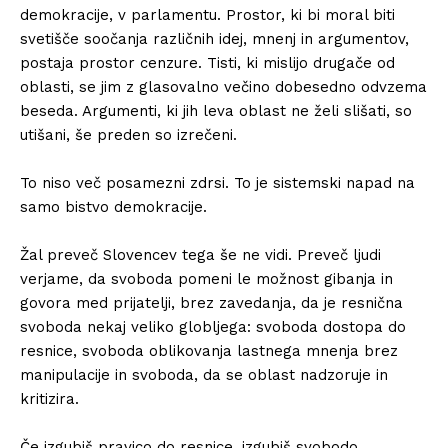
demokracije, v parlamentu. Prostor, ki bi moral biti
svetišče soočanja različnih idej, mnenj in argumentov,
postaja prostor cenzure. Tisti, ki mislijo drugače od
oblasti, se jim z glasovalno večino dobesedno odvzema
beseda. Argumenti, ki jih leva oblast ne želi slišati, so
utišani, še preden so izrečeni.⁣
To niso več posamezni zdrsi. To je sistemski napad na
samo bistvo demokracije.⁣
Žal preveč Slovencev tega še ne vidi. Preveč ljudi
verjame, da svoboda pomeni le možnost gibanja in
govora med prijatelji, brez zavedanja, da je resnična
svoboda nekaj veliko globljega: svoboda dostopa do
resnice, svoboda oblikovanja lastnega mnenja brez
manipulacije in svoboda, da se oblast nadzoruje in
kritizira.⁣
Če izgubiš pravico do resnice, izgubiš svobodo.⁣