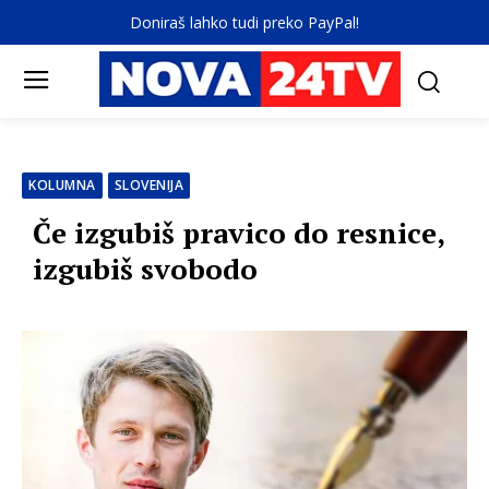
Doniraš lahko tudi preko PayPal!
KOLUMNA
SLOVENIJA
Če izgubiš pravico do resnice,
izgubiš svobodo