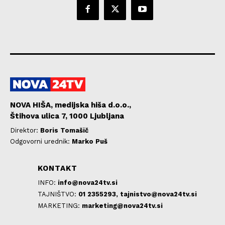
NOVA HIŠA, medijska hiša d.o.o.,
Štihova ulica 7, 1000 Ljubljana
Direktor:
Boris Tomašič
Odgovorni urednik:
Marko Puš
KONTAKT
INFO:
info@nova24tv.si
TAJNIŠTVO:
01 2355293,
tajnistvo@nova24tv.si
MARKETING:
marketing@nova24tv.si