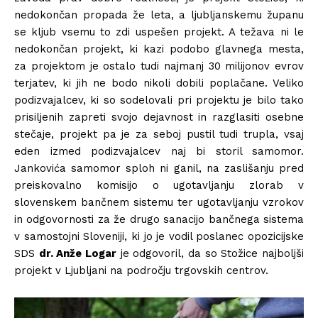
nedokončan propada že leta, a ljubljanskemu županu
se kljub vsemu to zdi uspešen projekt. A težava ni le
nedokončan projekt, ki kazi podobo glavnega mesta,
za projektom je ostalo tudi najmanj 30 milijonov evrov
terjatev, ki jih ne bodo nikoli dobili poplačane. Veliko
podizvajalcev, ki so sodelovali pri projektu je bilo tako
prisiljenih zapreti svojo dejavnost in razglasiti osebne
stečaje, projekt pa je za seboj pustil tudi trupla, vsaj
eden izmed podizvajalcev naj bi storil samomor.
Jankovića samomor sploh ni ganil, na zaslišanju pred
preiskovalno komisijo o ugotavljanju zlorab v
slovenskem bančnem sistemu ter ugotavljanju vzrokov
in odgovornosti za že drugo sanacijo bančnega sistema
v samostojni Sloveniji, ki jo je vodil poslanec opozicijske
SDS
dr. Anže Logar
je odgovoril, da so Stožice najboljši
projekt v Ljubljani na področju trgovskih centrov.