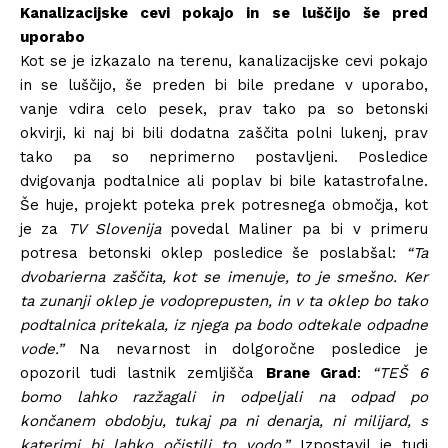
Kanalizacijske cevi pokajo in se luščijo še pred
uporabo
Kot se je izkazalo na terenu, kanalizacijske cevi pokajo
in se luščijo, še preden bi bile predane v uporabo,
vanje vdira celo pesek, prav tako pa so betonski
okvirji, ki naj bi bili dodatna zaščita polni lukenj, prav
tako pa so neprimerno postavljeni. Posledice
dvigovanja podtalnice ali poplav bi bile katastrofalne.
Še huje, projekt poteka prek potresnega območja, kot
je za
TV Slovenija
povedal Maliner pa bi v primeru
potresa betonski oklep posledice še poslabšal:
“Ta
dvobarierna zaščita, kot se imenuje, to je smešno. Ker
ta zunanji oklep je vodoprepusten, in v ta oklep bo tako
podtalnica pritekala, iz njega pa bodo odtekale odpadne
vode.”
Na nevarnost in dolgoročne posledice je
opozoril tudi lastnik zemljišča
Brane Grad
:
“TEŠ 6
bomo lahko razžagali in odpeljali na odpad po
končanem obdobju, tukaj pa ni denarja, ni milijard, s
katerimi bi lahko očistili to vodo.”
Izpostavil je tudi