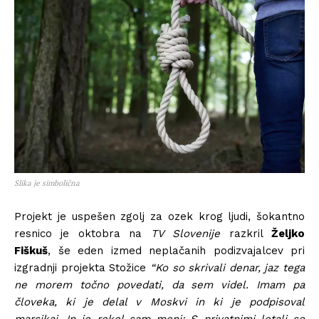
Slika je simbolična
Projekt je uspešen zgolj za ozek krog ljudi, šokantno
resnico je oktobra na
TV Slovenije
razkril
Željko
Fiškuš
, še eden izmed neplačanih podizvajalcev pri
izgradnji projekta Stožice
“Ko so skrivali denar, jaz tega
ne morem točno povedati, da sem videl. Imam pa
človeka, ki je delal v Moskvi in ki je podpisoval