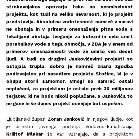
strokovnjakov opozarja tako na nesmiselnost
projekta, kot tudi na veliko nevarnost, ki jo projekt
predstavlja. Absolutna vodotesnost namreč v naravi
ne obstaja in v primeru onesnaženja pitne vode s
fekalijami obstaja tveganje za bolezni in celo smrt
porabnikov vode s tega območja, v ZDA je v enem od
primerov onesnaženosti vode že umrlo več deset
ljudi. A tudi za drugimi Jankovićevimi projekti so
ostajala trupla, dobro je namreč znana zgodba
podizvajalca pri nasedlem projektu Stožice, ki je v
obupu storil samomor. Mnogi so namreč ostali
neplačani, za projektom je ostalo prek 30 milijonov
terjatev, ki ne bodo nikoli poplačane, a Jankovića to
ne gane in še danes projekt ocenjuje kot uspešen.
Ljubljanski župan
Zoran Janković
in njegovi ljudje, kot
je direktor javnega podjetja Vodovod-kanalizacija
Krištof Mlakar
še kar vztrajajo, da s projektom