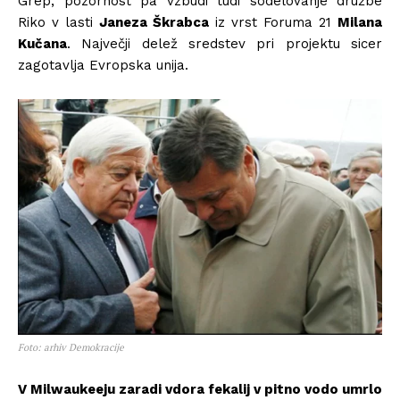
Grep, pozornost pa vzbudi tudi sodelovanje družbe
Riko v lasti
Janeza Škrabca
iz vrst Foruma 21
Milana
Kučana
. Največji delež sredstev pri projektu sicer
zagotavlja Evropska unija.
Foto: arhiv Demokracije
V Milwaukeeju zaradi vdora fekalij v pitno vodo umrlo