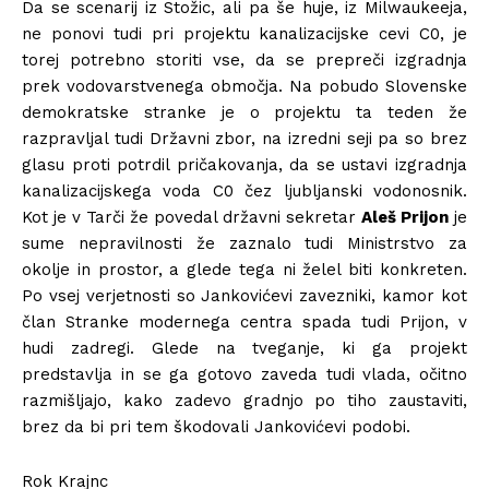
Da se scenarij iz Stožic, ali pa še huje, iz Milwaukeeja,
ne ponovi tudi pri projektu kanalizacijske cevi C0, je
torej potrebno storiti vse, da se prepreči izgradnja
prek vodovarstvenega območja. Na pobudo Slovenske
demokratske stranke je o projektu ta teden že
razpravljal tudi Državni zbor, na izredni seji pa so brez
glasu proti potrdil pričakovanja, da se ustavi izgradnja
kanalizacijskega voda C0 čez ljubljanski vodonosnik.
Kot je v Tarči že povedal državni sekretar
Aleš Prijon
je
sume nepravilnosti že zaznalo tudi Ministrstvo za
okolje in prostor, a glede tega ni želel biti konkreten.
Po vsej verjetnosti so Jankovićevi zavezniki, kamor kot
član Stranke modernega centra spada tudi Prijon, v
hudi zadregi. Glede na tveganje, ki ga projekt
predstavlja in se ga gotovo zaveda tudi vlada, očitno
razmišljajo, kako zadevo gradnjo po tiho zaustaviti,
brez da bi pri tem škodovali Jankovićevi podobi.
Rok Krajnc