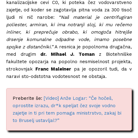
kanalizacijske cevi C0, ki poteka čez vodovarstveno
zajetje, od koder se zagotavlja pitna voda za 300 tisoč
ljudi ni nič narobe:
“Naš material je centrifugiran
poliester, armiran, ki ima notranji sloj, ki mu rečemo
inliner, ki preprečuje obrabo, ki omogoča hitrejše
drsenje komunalne odpadne vode, imamo posebne
spojke z distančniki.”
A resnica je popolnoma drugačna,
med drugim
dr. Mihael J. Toman
z Biotehniške
fakultete opozarja na popolno nesmiselnost projekta,
strokovnjak
Franc Maleiner
pa je opozoril tudi, da v
naravi sto-odstotna vodotesnost ne obstaja.
Preberite še:
[Video] Anže Logar: “Če hočeš,
oprostite izrazu, dr*k speljat čez svoje vodno
zajetje in ti pri tem pomaga ministrstvo, zakaj bi
to Bruselj ustavljal?”