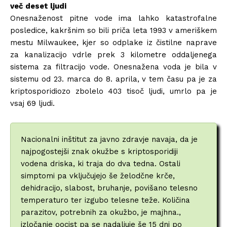
več deset ljudi
Onesnaženost pitne vode ima lahko katastrofalne
posledice, kakršnim so bili priča leta 1993 v ameriškem
mestu Milwaukee, kjer so odplake iz čistilne naprave
za kanalizacijo vdrle prek 3 kilometre oddaljenega
sistema za filtracijo vode. Onesnažena voda je bila v
sistemu od 23. marca do 8. aprila, v tem času pa je za
kriptosporidiozo zbolelo 403 tisoč ljudi, umrlo pa je
vsaj 69 ljudi.
Nacionalni inštitut za javno zdravje navaja, da je
najpogostejši znak okužbe s kriptosporidiji
vodena driska, ki traja do dva tedna. Ostali
simptomi pa vključujejo še želodčne krče,
dehidracijo, slabost, bruhanje, povišano telesno
temperaturo ter izgubo telesne teže. Količina
parazitov, potrebnih za okužbo, je majhna.,
izločanje oocist pa se nadaljuje še 15 dni po