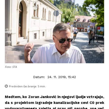
Foto: STA
Datum:
24. 11. 2019, 15:42
Predviden čas branja:
5
min.
Medtem, ko Zoran Janković in njegovi ljudje vztrajajo,
da s projektom izgradnje kanalizacijske cevi C0 prek
vodovarstvenega zajetja ni prav nič narobe, vse več