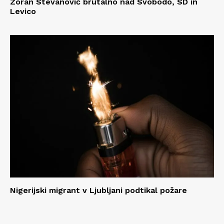
Zoran Stevanović brutalno nad Svobodo, SD in
Levico
Nigerijski migrant v Ljubljani podtikal požare