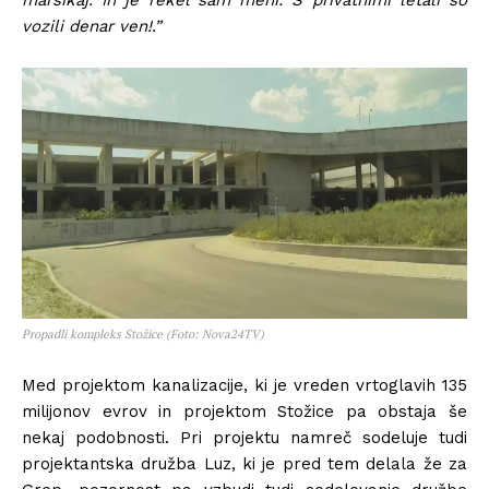
marsikaj. In je rekel sam meni: S privatnimi letali so
vozili denar ven!.”
Propadli kompleks Stožice (Foto: Nova24TV)
Med projektom kanalizacije, ki je vreden vrtoglavih 135
milijonov evrov in projektom Stožice pa obstaja še
nekaj podobnosti. Pri projektu namreč sodeluje tudi
projektantska družba Luz, ki je pred tem delala že za