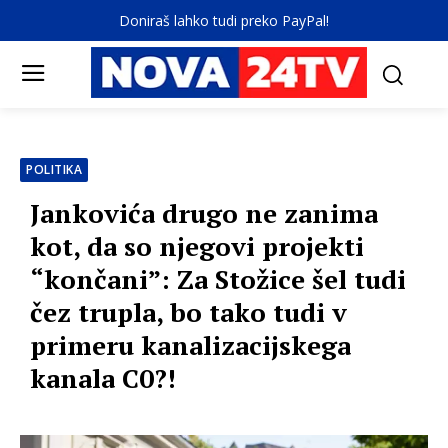
Doniraš lahko tudi preko PayPal!
POLITIKA
Jankovića drugo ne zanima
kot, da so njegovi projekti
“končani”: Za Stožice šel tudi
čez trupla, bo tako tudi v
primeru kanalizacijskega
kanala C0?!