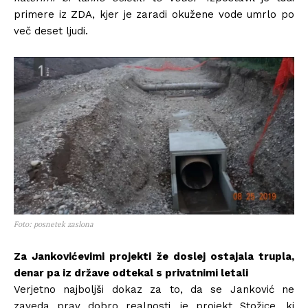
primere iz ZDA, kjer je zaradi okužene vode umrlo po
več deset ljudi.
Foto: posnetek zaslona
Za Jankovićevimi projekti že doslej ostajala trupla,
denar pa iz države odtekal s privatnimi letali
Verjetno najboljši dokaz za to, da se Janković ne
zaveda prav dobro realnosti, je projekt Stožice, ki