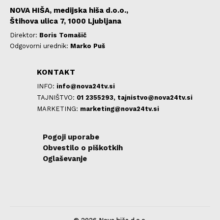
NOVA HIŠA, medijska hiša d.o.o.,
Štihova ulica 7, 1000 Ljubljana
Direktor:
Boris Tomašič
Odgovorni urednik:
Marko Puš
KONTAKT
INFO:
info@nova24tv.si
TAJNIŠTVO:
01 2355293,
tajnistvo@nova24tv.si
MARKETING:
marketing@nova24tv.si
Pogoji uporabe
Obvestilo o piškotkih
Oglaševanje