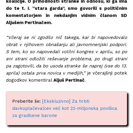
koalicije. O prihodnosti stranke in odnosu, ki ga ima
do te t. i. “stara garda”, smo govorili s političnim
komentatorjem in nekdanjim vidnim članom SD
Aljušem Pertinačem.
“Včeraj se ni zgodilo nič takega, kar bi napovedovalo
obrat v njihovem obnašanju ali javnomnenjski podpori.
S tem, ko so napovedali volilni kongres v aprilu, so po
eni strani odložili reševanje problema, po drugi strani
pa zagotovili, da bo usoda stranke še naprej (vse do 13.
aprila) ostala prva novica v medijih,”
je včerajšnji potek
dogodkov komentiral
Aljuš Pertinač
.
Preberite še:
[Ekskluzivno] Za hrbti
davkoplačevalcev več kot 22-milijonska povišica
za gradbene barone