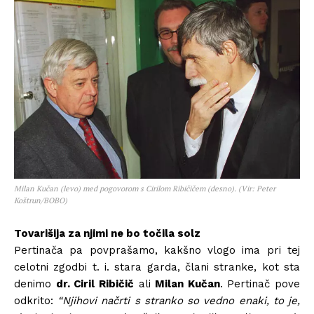
Milan Kučan (levo) med pogovorom s Cirilom Ribičičem (desno). (Vir: Peter
Koštrun/BOBO)
Tovarišija za njimi ne bo točila solz
Pertinača pa povprašamo, kakšno vlogo ima pri tej
celotni zgodbi t. i. stara garda, člani stranke, kot sta
denimo
dr. Ciril Ribičič
ali
Milan Kučan
. Pertinač pove
odkrito:
“Njihovi načrti s stranko so vedno enaki, to je,