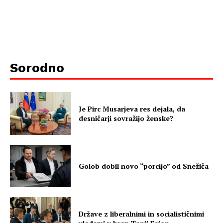
Sorodno
Je Pirc Musarjeva res dejala, da
desničarji sovražijo ženske?
Golob dobil novo “porcijo” od Snežiča
Države z liberalnimi in socialističnimi