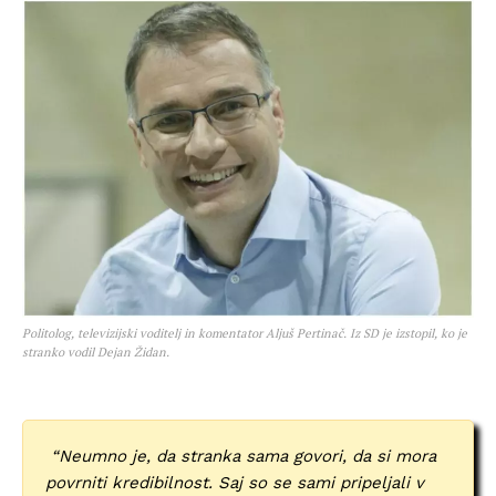
Politolog, televizijski voditelj in komentator Aljuš Pertinač. Iz SD je izstopil, ko je
stranko vodil Dejan Židan.
“Neumno je, da stranka sama govori, da si mora
povrniti kredibilnost. Saj so se sami pripeljali v