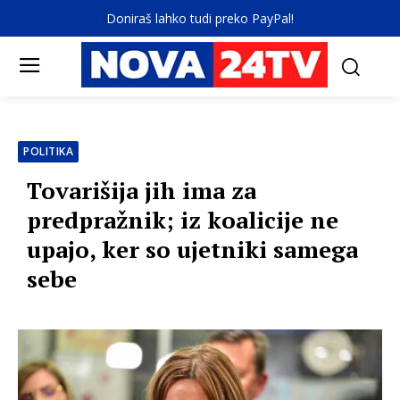
Doniraš lahko tudi preko PayPal!
POLITIKA
Tovarišija jih ima za
predpražnik; iz koalicije ne
upajo, ker so ujetniki samega
sebe