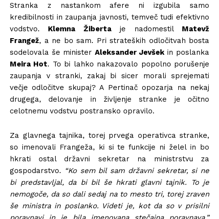
Stranka z nastankom afere ni izgubila samo
kredibilnosti in zaupanja javnosti, temveč tudi efektivno
vodstvo.
Klemna Žiberta
je nadomestil
Matevž
Frangež
, a ne bo sam. Pri strateških odločitvah bosta
sodelovala še minister
Aleksander Jevšek
in poslanka
Meira Hot
. To bi lahko nakazovalo popolno porušenje
zaupanja v stranki, zakaj bi sicer morali sprejemati
večje odločitve skupaj? A Pertinač opozarja na nekaj
drugega, delovanje in življenje stranke je očitno
celotnemu vodstvu postransko opravilo.
Za glavnega tajnika, torej prvega operativca stranke,
so imenovali Frangeža, ki si te funkcije ni želel in bo
hkrati ostal državni sekretar na ministrstvu za
gospodarstvo.
“Ko sem bil sam državni sekretar, si ne
bi predstavljal, da bi bil še hkrati glavni tajnik. To je
nemogoče, da so dali sedaj na to mesto tri, torej zraven
še ministra in poslanko. Videti je, kot da so v prisilni
poravnavi in je bila imenovana stečajna poravnava,”