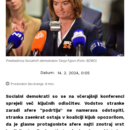
Predsednica Socialnih demokratov Tanja Fajon (Foto: BOBO)
Datum:
14. 2. 2024, 0:05
Predviden čas branja:
4
min.
Socialni demokrati so se na včerajšnji konferenci
sprejeli več ključnih odločitev. Vodstvo stranke
zaradi afere “podrtija” ne namerava odstopiti,
stranka zaenkrat ostaja v koaliciji kljub opozorilom,
da je glavne protagoniste afere najti znotraj vrst