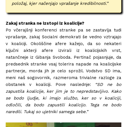
položaj, kjer načenjajo vprašanje kredibilnosti.”
Zakaj stranka ne izstopi iz koalicije?
Po včerajšnji konferenci stranke pa se zastavlja tudi
vprašanje, zakaj Socialni demokrati še vedno vztrajajo
v koaliciji. Okoliščine afere kažejo, da so nekateri
ključni akterji afere izvirali iz koalicijskih vrst,
natančneje iz Gibanja Svoboda. Pertinač pojasnjuje, da
predsednik stranke vsaj tolerira napade na koalicijske
partnerje, morda jih je celo sprožil. Vodstvo SD ima,
meni naš sogovornik, razmeroma trivialne razloge za
obstanek v koaliciji. Pove naslednje:
“SD ne bo
zapustila koalicije, ker jim je to nepredstavljivo. Kako
se bodo ljudje, ki imajo službo, ker so v koaliciji,
odločili, da bodo zapustili koalicijo. Tega ne bodo
naredili. Tukaj so ujetniki samega sebe.”