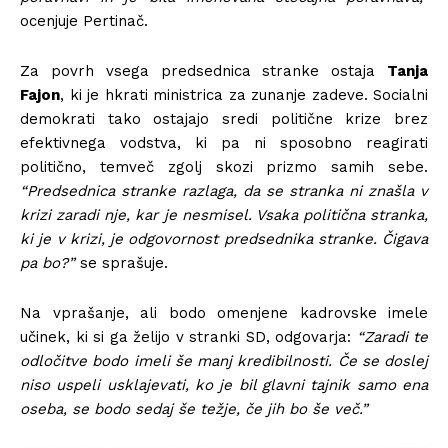
ocenjuje Pertinač.
Za povrh vsega predsednica stranke ostaja
Tanja
Fajon
, ki je hkrati ministrica za zunanje zadeve. Socialni
demokrati tako ostajajo sredi politične krize brez
efektivnega vodstva, ki pa ni sposobno reagirati
politično, temveč zgolj skozi prizmo samih sebe.
“Predsednica stranke razlaga, da se stranka ni znašla v
krizi zaradi nje, kar je nesmisel. Vsaka politična stranka,
ki je v krizi, je odgovornost predsednika stranke. Čigava
pa bo?”
se sprašuje.
Na vprašanje, ali bodo omenjene kadrovske imele
učinek, ki si ga želijo v stranki SD, odgovarja:
“Zaradi te
odločitve bodo imeli še manj kredibilnosti. Če se doslej
niso uspeli usklajevati, ko je bil glavni tajnik samo ena
oseba, se bodo sedaj še težje, če jih bo še več.”