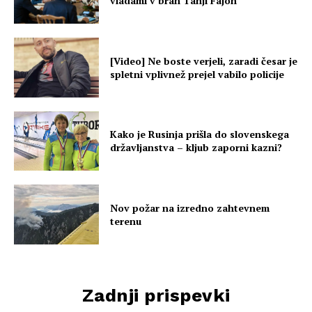
vladami v bran Tanji Fajon
[Video] Ne boste verjeli, zaradi česar je
spletni vplivnež prejel vabilo policije
Kako je Rusinja prišla do slovenskega
državljanstva – kljub zaporni kazni?
Nov požar na izredno zahtevnem
terenu
Zadnji prispevki