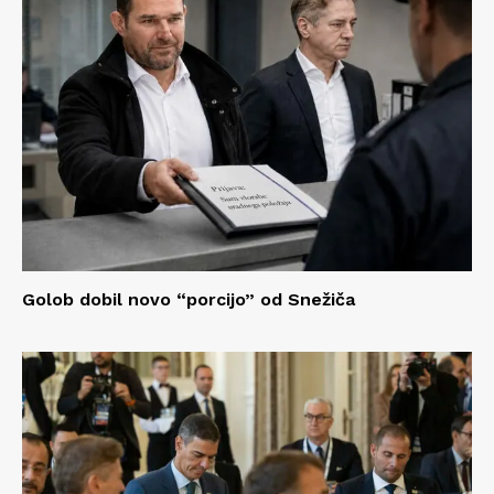
Golob dobil novo “porcijo” od Snežiča