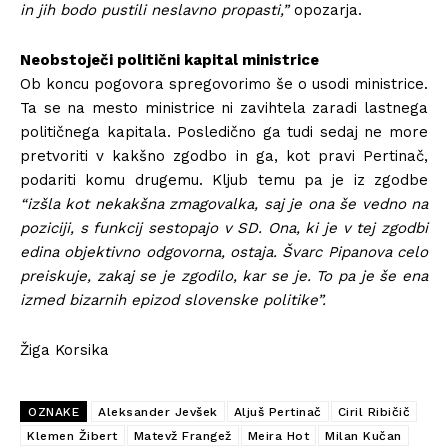
in jih bodo pustili neslavno propasti,”
opozarja.
Neobstoječi politični kapital ministrice
Ob koncu pogovora spregovorimo še o usodi ministrice.
Ta se na mesto ministrice ni zavihtela zaradi lastnega
političnega kapitala. Posledično ga tudi sedaj ne more
pretvoriti v kakšno zgodbo in ga, kot pravi Pertinač,
podariti komu drugemu. Kljub temu pa je iz zgodbe
“izšla kot nekakšna zmagovalka, saj je ona še vedno na
poziciji, s funkcij sestopajo v SD. Ona, ki je v tej zgodbi
edina objektivno odgovorna, ostaja. Švarc Pipanova celo
preiskuje, zakaj se je zgodilo, kar se je. To pa je še ena
izmed bizarnih epizod slovenske politike”.
Žiga Korsika
OZNAKE
Aleksander Jevšek
Aljuš Pertinač
Ciril Ribičič
Klemen Žibert
Matevž Frangež
Meira Hot
Milan Kučan