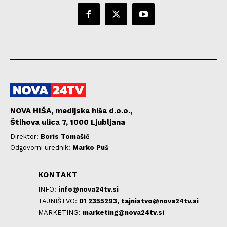
NOVA HIŠA, medijska hiša d.o.o.,
Štihova ulica 7, 1000 Ljubljana
Direktor:
Boris Tomašič
Odgovorni urednik:
Marko Puš
KONTAKT
INFO:
info@nova24tv.si
TAJNIŠTVO:
01 2355293,
tajnistvo@nova24tv.si
MARKETING:
marketing@nova24tv.si