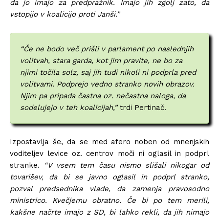
da jo imajo za predpražnik. Imajo jih zgolj zato, da
vstopijo v koalicijo proti Janši.”
“Če ne bodo več prišli v parlament po naslednjih
volitvah, stara garda, kot jim pravite, ne bo za
njimi točila solz, saj jih tudi nikoli ni podprla pred
volitvami. Podprejo vedno stranko novih obrazov.
Njim pa pripada častna oz. nečastna naloga, da
sodelujejo v teh koalicijah,”
trdi Pertinač.
Izpostavlja še, da se med afero noben od mnenjskih
voditeljev levice oz. centrov moči ni oglasil in podprl
stranke.
“V vsem tem času nismo slišali nikogar od
tovarišev, da bi se javno oglasil in podprl stranko,
pozval predsednika vlade, da zamenja pravosodno
ministrico. Kvečjemu obratno. Če bi po tem merili,
kakšne načrte imajo z SD, bi lahko rekli, da jih nimajo