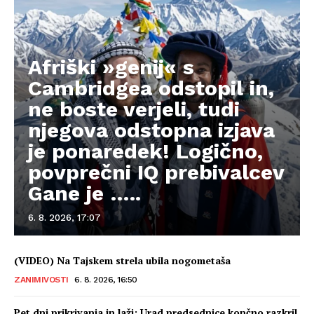
Afriški »genij« s
Cambridgea odstopil in,
ne boste verjeli, tudi
njegova odstopna izjava
je ponaredek! Logično,
povprečni IQ prebivalcev
Gane je …..
6. 8. 2026, 17:07
(VIDEO) Na Tajskem strela ubila nogometaša
ZANIMIVOSTI
6. 8. 2026, 16:50
Pet dni prikrivanja in laži: Urad predsednice končno razkril,