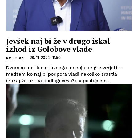
Jevšek naj bi že v drugo iskal
izhod iz Golobove vlade
29. 11. 2024, 11:50
POLITIKA
Dvornim merilcem javnega mnenja ne gre verjeti –
medtem ko naj bi podpora vladi nekoliko zrastla
(zakaj že oz. na podlagi česa?), v političnem...