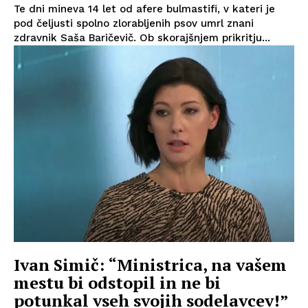
Te dni mineva 14 let od afere bulmastifi, v kateri je
pod čeljusti spolno zlorabljenih psov umrl znani
zdravnik Saša Baričevič. Ob skorajšnjem prikritju...
Ivan Simič: “Ministrica, na vašem
mestu bi odstopil in ne bi
potunkal vseh svojih sodelavcev!”