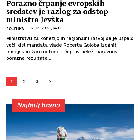
Porazno črpanje evropskih
sredstev je razlog za odstop
ministra Jevška
12. 12. 2023, 14:11
POLITIKA
Ministrstvu za kohezijo in regionalni razvoj se je uspelo
večji del mandata vlade Roberta Goloba izogniti
medijskim žarometom – čeprav beleži naravnost
porazne rezultate...
1
2
3
Najbolj brano