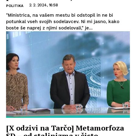
2. 2. 2024, 16:58
POLITIKA
"Ministrica, na vašem mestu bi odstopil in ne bi
potunkal vseh svojih sodelavcev. Ni mi jasno, kako
boste še naprej z njimi sodelovali," je...
[X odzivi na Tarčo] Metamorfoza
SD – od stalinizma v čisto