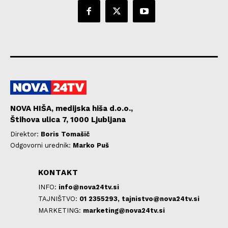
NOVA HIŠA, medijska hiša d.o.o.,
Štihova ulica 7, 1000 Ljubljana
Direktor:
Boris Tomašič
Odgovorni urednik:
Marko Puš
KONTAKT
INFO:
info@nova24tv.si
TAJNIŠTVO:
01 2355293,
tajnistvo@nova24tv.si
MARKETING:
marketing@nova24tv.si