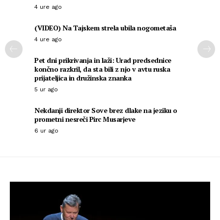
4 ure ago
(VIDEO) Na Tajskem strela ubila nogometaša
4 ure ago
Pet dni prikrivanja in laži: Urad predsednice
končno razkril, da sta bili z njo v avtu ruska
prijateljica in družinska znanka
5 ur ago
Nekdanji direktor Sove brez dlake na jeziku o
prometni nesreči Pirc Musarjeve
6 ur ago