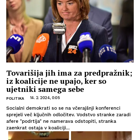
Tovarišija jih ima za predpražnik;
iz koalicije ne upajo, ker so
ujetniki samega sebe
14. 2. 2024, 0:05
POLITIKA
Socialni demokrati so se na včerajšnji konferenci
sprejeli več ključnih odločitev. Vodstvo stranke zaradi
afere "podrtija" ne namerava odstopiti, stranka
zaenkrat ostaja v koaliciji...