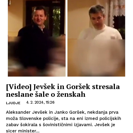
[Video] Jevšek in Goršek stresala
neslane šale o ženskah
4. 2. 2024, 15:26
LJUDJE
Aleksander Jevšek in Janko Goršek, nekdanja prva
moža Slovenske policije, sta na eni izmed policijskih
zabav šokirala s šovinističnimi izjavami. Jevšek je
sicer minister...