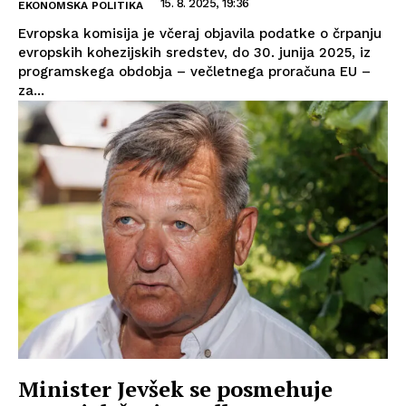
15. 8. 2025, 19:36
EKONOMSKA POLITIKA
Evropska komisija je včeraj objavila podatke o črpanju
evropskih kohezijskih sredstev, do 30. junija 2025, iz
programskega obdobja – večletnega proračuna EU –
za...
Minister Jevšek se posmehuje