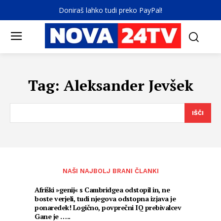
Doniraš lahko tudi preko PayPal!
Tag:
Aleksander Jevšek
IŠČI
NAŠI NAJBOLJ BRANI ČLANKI
Afriški »genij« s Cambridgea odstopil in, ne
boste verjeli, tudi njegova odstopna izjava je
ponaredek! Logično, povprečni IQ prebivalcev
Gane je …..