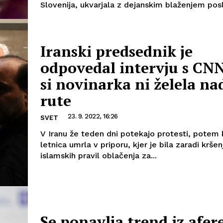
Slovenija, ukvarjala z dejanskim blaženjem posl
Iranski predsednik je
odpovedal intervju s CNN
si novinarka ni želela na
rute
23. 9. 2022, 16:26
SVET
V Iranu že teden dni potekajo protesti, potem 
letnica umrla v priporu, kjer je bila zaradi kršen
islamskih pravil oblačenja za...
Se ponavlja trend iz afer