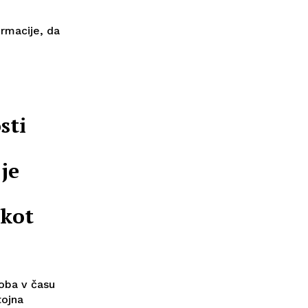
ormacije, da
sti
je
 kot
loba v času
tojna