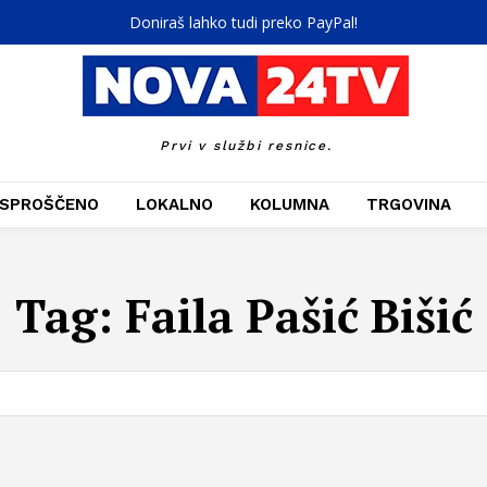
Doniraš lahko tudi preko PayPal!
Prvi v službi resnice.
SPROŠČENO
LOKALNO
KOLUMNA
TRGOVINA
Tag:
Faila Pašić Bišić