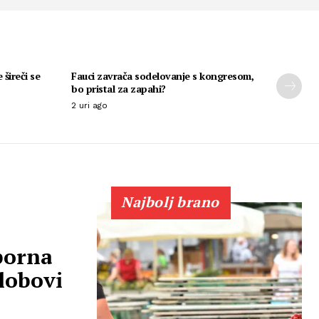
 šireči se
Fauci zavrača sodelovanje s kongresom,
bo pristal za zapahi?
2 uri ago
Najbolj brano
porna
lobovi