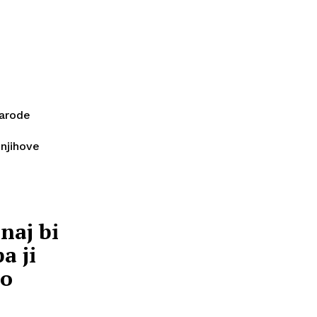
h
narode
 njihove
naj bi
a ji
vo