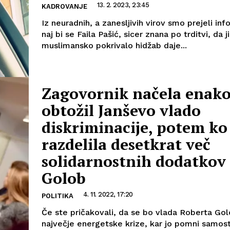
13. 2. 2023, 23:45
KADROVANJE
Iz neuradnih, a zanesljivih virov smo prejeli inf
naj bi se Faila Pašić, sicer znana po trditvi, da ji
muslimansko pokrivalo hidžab daje...
Zagovornik načela enako
obtožil Janševo vlado
diskriminacije, potem ko 
razdelila desetkrat več
solidarnostnih dodatkov
Golob
4. 11. 2022, 17:20
POLITIKA
Če ste pričakovali, da se bo vlada Roberta Go
največje energetske krize, kar jo pomni samos