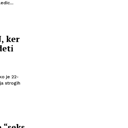
edic...
, ker
deti
ko je 22-
ja strogih
e “seks