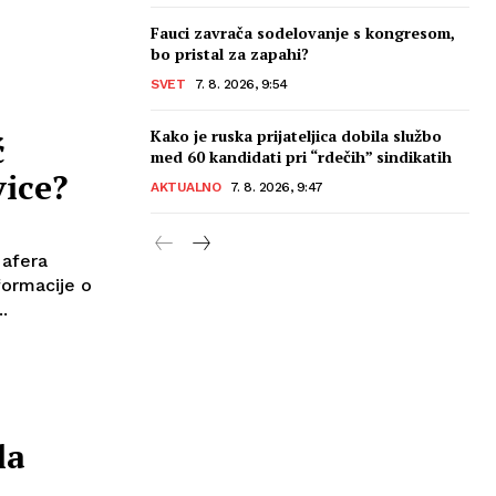
Fauci zavrača sodelovanje s kongresom,
bo pristal za zapahi?
SVET
7. 8. 2026, 9:54
Kako je ruska prijateljica dobila službo
ć
med 60 kandidati pri “rdečih” sindikatih
vice?
AKTUALNO
7. 8. 2026, 9:47
 afera
nformacije o
.
la