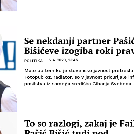
Se nekdanji partner Paši
Bišićeve izogiba roki pra
6. 4. 2023, 23:45
POLITIKA
Malo po tem ko je slovensko javnost pretresla
Fotopub oz. radiator, so v javnost pricurljale i
posilstvu iz samega središča Gibanja Svoboda...
To so razlogi, zakaj je Fai
Pašić Bišić tudi pod