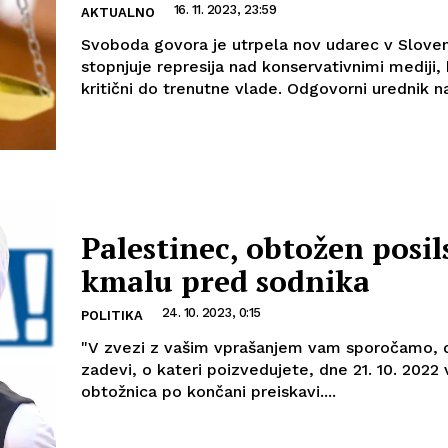
16. 11. 2023, 23:59
AKTUALNO
Svoboda govora je utrpela nov udarec v Slovenij
stopnjuje represija nad konservativnimi mediji, 
kritični do trenutne vlade. Odgovorni urednik na
Palestinec, obtožen posil
kmalu pred sodnika
24. 10. 2023, 0:15
POLITIKA
"V zvezi z vašim vprašanjem vam sporočamo, da
zadevi, o kateri poizvedujete, dne 21. 10. 2022
obtožnica po končani preiskavi....