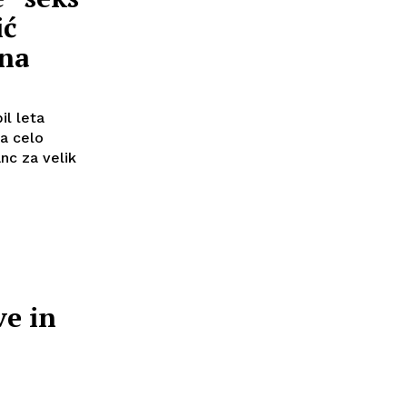
ić
zna
l leta
a celo
nc za velik
ve in