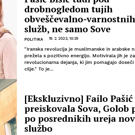
drobnogledom tujih
obveščevalno-varnostni
služb, ne samo Sove
19. 2. 2023, 10:39
POLITIKA
"Iranska revolucija je muslimanske in arabske 
prežela s pozitivno energijo. Motivirala jih je za
revolucionarna dejanja, ki jim pomagajo doseči
cilje." To je...
[Ekskluzivno] Failo Pašić 
preiskovala Sova, Golob p
po posrednikih ureja no
službo