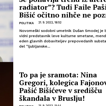
radiator”? Tudi Faile Paš
Bišić očitno nihče ne po
21. 9. 2022, 18:52
POLITIKA
Novomeški sodobni umetnik Dušan Smodej je bi
vidni predstavnik leve kulturne smetane, mend
eden glavnih dobaviteljev prepovedanih substa
del "ljubljanske...
To pa je sramota: Nina
Gregori, kolegica Fajono
Pašić Bišićeve v središču
škandala v Bruslju!
21. 9. 2022, 11:44