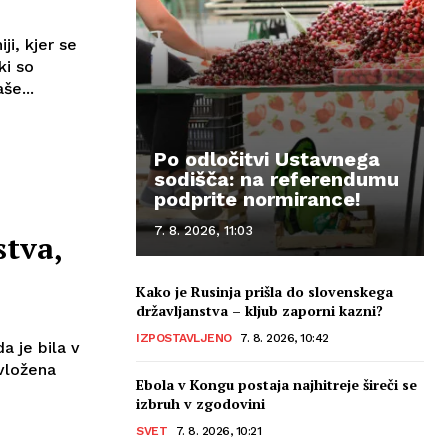
i, kjer se
ki so
še...
Po odločitvi Ustavnega
sodišča: na referendumu
podprite normirance!
7. 8. 2026, 11:03
stva,
Kako je Rusinja prišla do slovenskega
državljanstva – kljub zaporni kazni?
IZPOSTAVLJENO
7. 8. 2026, 10:42
 je bila v
 vložena
Ebola v Kongu postaja najhitreje šireči se
izbruh v zgodovini
SVET
7. 8. 2026, 10:21