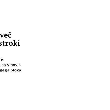
 več
stroki
je
 so v novici
ugega bloka