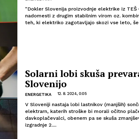
"Dokler Slovenija proizvodnje elektrike iz TEŠ
nadomesti z drugim stabilnim virom oz. kombin
teh, ki elektriko zagotavljajo skozi vse leto, še.
Solarni lobi skuša prevar
Slovenijo
12. 8. 2024, 0:05
ENERGETIKA
V Sloveniji nastaja lobi lastnikov (manjših) sonč
elektrarn, katerih stroške bi morali očitno plač
davkoplačevalci, obenem pa se skuša zmanjše
izgradnje 2....