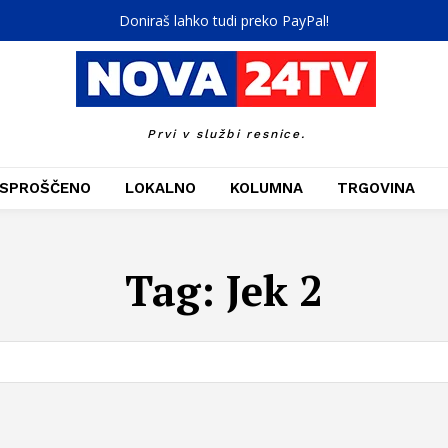
Doniraš lahko tudi preko PayPal!
Prvi v službi resnice.
SPROŠČENO
LOKALNO
KOLUMNA
TRGOVINA
Tag:
Jek 2