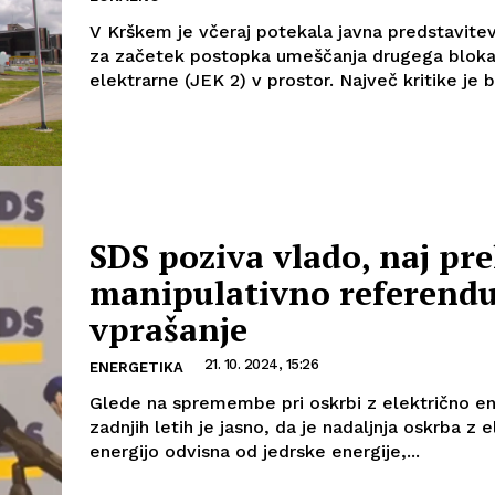
V Krškem je včeraj potekala javna predstavit
za začetek postopka umeščanja drugega bloka
elektrarne (JEK 2) v prostor. Največ kritike je bi
SDS poziva vlado, naj pre
manipulativno referend
vprašanje
21. 10. 2024, 15:26
ENERGETIKA
Glede na spremembe pri oskrbi z električno en
zadnjih letih je jasno, da je nadaljnja oskrba z 
energijo odvisna od jedrske energije,...