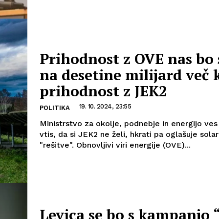
Prihodnost z OVE nas bo 
na desetine milijard več 
prihodnost z JEK2
19. 10. 2024, 23:55
POLITIKA
Ministrstvo za okolje, podnebje in energijo ves
vtis, da si JEK2 ne želi, hkrati pa oglašuje sola
"rešitve". Obnovljivi viri energije (OVE)...
Levica se bo s kampanjo 