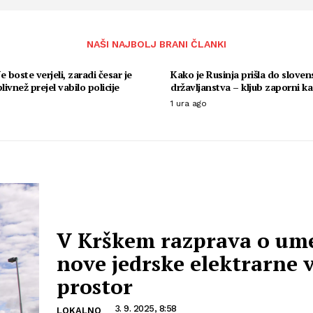
NAŠI NAJBOLJ BRANI ČLANKI
e boste verjeli, zaradi česar je
Kako je Rusinja prišla do slove
livnež prejel vabilo policije
državljanstva – kljub zaporni ka
1 ura ago
V Krškem razprava o ume
nove jedrske elektrarne 
prostor
3. 9. 2025, 8:58
LOKALNO