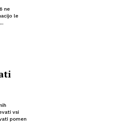
 6 ne
acijo le
..
ati
nih
evati vsi
vati pomen