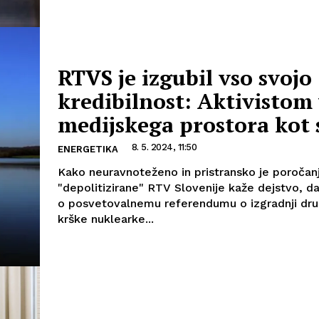
RTVS je izgubil vso svojo
kredibilnost: Aktivistom
medijskega prostora kot 
8. 5. 2024, 11:50
ENERGETIKA
Kako neuravnoteženo in pristransko je poročan
"depolitizirane" RTV Slovenije kaže dejstvo, da
o posvetovalnemu referendumu o izgradnji dr
krške nuklearke...