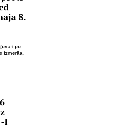
red
haja 8.
 govori po
e izmerila,
 6
 z
-I