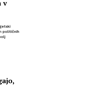
a v
getski
 političnih
bolj
gajo,