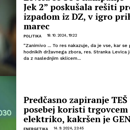
Jek 2” poskušala rešiti p
izpadom iz DZ, v igro pri
marec
18. 10. 2024, 19:22
POLITIKA
"Zanimivo ... To res nakazuje, da je vse, kar se
hodnikih državnega zbora, res. Stranka Levica j
da z naslednjim sklicem...
Predčasno zapiranje TEŠ
posebej koristi trgovcem
elektriko, kakršen je GEN
14. 9. 2024, 23:45
ENERGETIKA