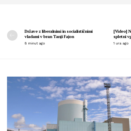
Države z liberalnimi in socialističnimi
[Video] N
vladami v bran Tanji Fajon
spletni vp
8 minut ago
1 ura ago