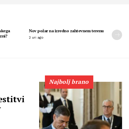
nskega
Nov požar na izredno zahtevnem terenu
zni?
2 uri ago
Najbolj brano
stitvi
v