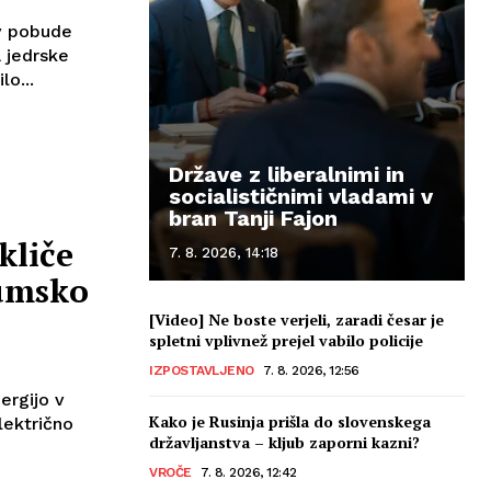
ev pobude
 jedrske
lo...
Države z liberalnimi in
socialističnimi vladami v
bran Tanji Fajon
kliče
7. 8. 2026, 14:18
umsko
[Video] Ne boste verjeli, zaradi česar je
spletni vplivnež prejel vabilo policije
IZPOSTAVLJENO
7. 8. 2026, 12:56
ergijo v
Kako je Rusinja prišla do slovenskega
električno
državljanstva – kljub zaporni kazni?
VROČE
7. 8. 2026, 12:42