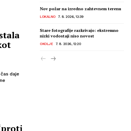
Nov požar na izredno zahtevnem terenu
LOKALNO
7. 8. 2026, 12:39
Stare fotografije razkrivajo: ekstremno
stala
nizki vodostaji niso novost
kot
OKOLJE
7. 8. 2026, 12:20
 čas daje
rne
“proti