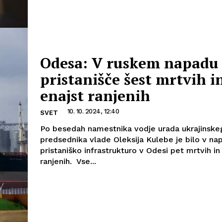
Odesa: V ruskem napadu
pristanišče šest mrtvih i
enajst ranjenih
10. 10. 2024, 12:40
SVET
Po besedah namestnika vodje urada ukrajinske
predsednika vlade Oleksija Kulebe je bilo v na
pristaniško infrastrukturo v Odesi pet mrtvih i
ranjenih. Vse...