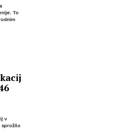
a
nije. To
arodnim
kacij
 46
ij v
 sprožilo