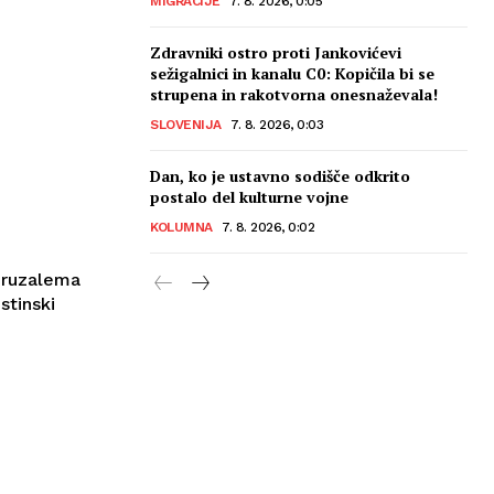
MIGRACIJE
7. 8. 2026, 0:05
Zdravniki ostro proti Jankovićevi
sežigalnici in kanalu C0: Kopičila bi se
strupena in rakotvorna onesnaževala!
SLOVENIJA
7. 8. 2026, 0:03
Dan, ko je ustavno sodišče odkrito
postalo del kulturne vojne
KOLUMNA
7. 8. 2026, 0:02
eruzalema
stinski