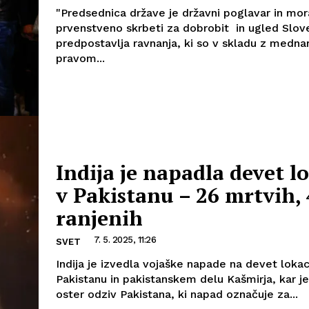
"Predsednica države je državni poglavar in mor
prvenstveno skrbeti za dobrobit in ugled Slove
predpostavlja ravnanja, ki so v skladu z medn
pravom...
Indija je napadla devet lo
v Pakistanu – 26 mrtvih,
ranjenih
7. 5. 2025, 11:26
SVET
Indija je izvedla vojaške napade na devet lokac
Pakistanu in pakistanskem delu Kašmirja, kar je
oster odziv Pakistana, ki napad označuje za...