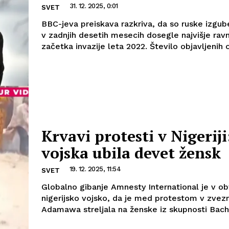
31. 12. 2025, 0:01
SVET
BBC-jeva preiskava razkriva, da so ruske izgube
v zadnjih desetih mesecih dosegle najvišje ravn
začetka invazije leta 2022. Število objavljenih o
Krvavi protesti v Nigeriji
vojska ubila devet žensk
19. 12. 2025, 11:54
SVET
Globalno gibanje Amnesty International je v ob
nigerijsko vojsko, da je med protestom v zvezn
Adamawa streljala na ženske iz skupnosti Bacha