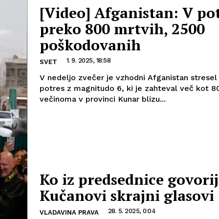
[Video] Afganistan: V po
preko 800 mrtvih, 2500
poškodovanih
1. 9. 2025, 18:58
SVET
V nedeljo zvečer je vzhodni Afganistan stresel
potres z magnitudo 6, ki je zahteval več kot 80
večinoma v provinci Kunar blizu...
Ko iz predsednice govori
Kučanovi skrajni glasovi
28. 5. 2025, 0:04
VLADAVINA PRAVA