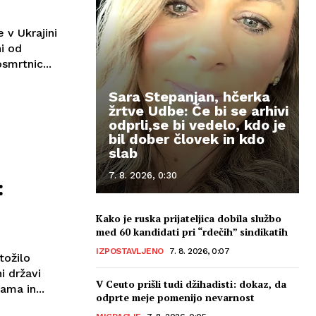
 v Ukrajini
i od
smrtnic...
Sara Stepanjan, hčerka
žrtve Udbe: Če bi se arhivi
odprli,se bi vedelo, kdo je
bil dober človek in kdo
slab
7. 8. 2026, 0:30
:
Kako je ruska prijateljica dobila službo
med 60 kandidati pri “rdečih” sindikatih
IZPOSTAVLJENO
7. 8. 2026, 0:07
tožilo
i državi
V Ceuto prišli tudi džihadisti: dokaz, da
ma in...
odprte meje pomenijo nevarnost