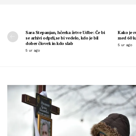
Sara Stepanjan, hčerka žrtve Udbe: Če bi
Kako je r
se arhivi odprli,se bi vedelo, kdo je bil
med 60 ka
dober človek in kdo slab
5 ur ago
5 ur ago