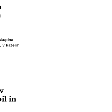
o
a
skupina
, v katerih
 v
il in