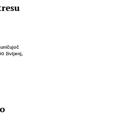
tresu
 uničujoč
0 življenj,
jo