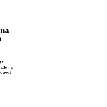
 na
n
ga
padu na
n devet