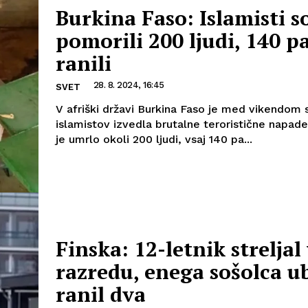
Burkina Faso: Islamisti s
pomorili 200 ljudi, 140 p
ranili
28. 8. 2024, 16:45
SVET
V afriški državi Burkina Faso je med vikendom 
islamistov izvedla brutalne teroristične napade
je umrlo okoli 200 ljudi, vsaj 140 pa...
Finska: 12-letnik streljal
razredu, enega sošolca ub
ranil dva