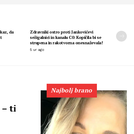
okaz, da
Zdravniki ostro proti Jankovićevi
t
sežigalnici in kanalu C0: Kopičila bi se
strupena in rakotvorna onesnaževala!
5 ur ago
Najbolj brano
– ti