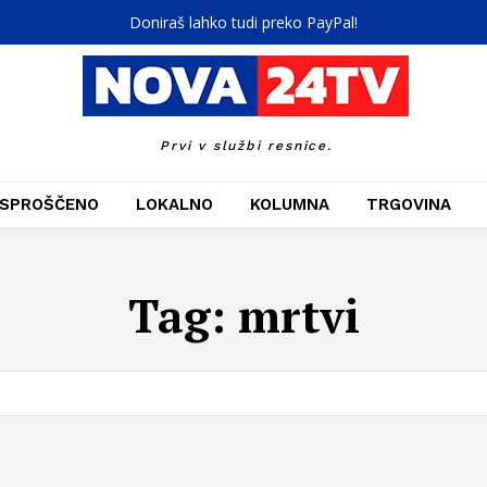
Doniraš lahko tudi preko PayPal!
Prvi v službi resnice.
SPROŠČENO
LOKALNO
KOLUMNA
TRGOVINA
Tag:
mrtvi