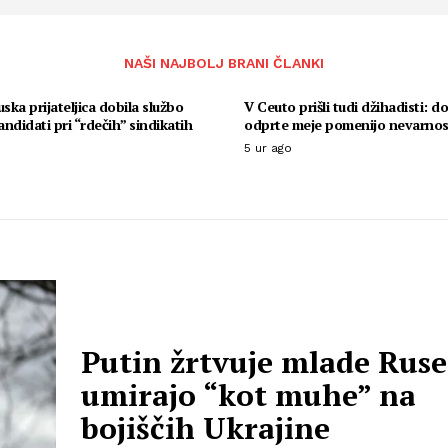
NAŠI NAJBOLJ BRANI ČLANKI
uska prijateljica dobila službo
V Ceuto prišli tudi džihadisti: d
ndidati pri “rdečih” sindikatih
odprte meje pomenijo nevarnos
5 ur ago
Putin žrtvuje mlade Ruse 
umirajo “kot muhe” na
bojiščih Ukrajine