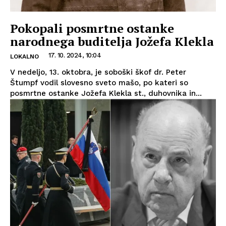
Pokopali posmrtne ostanke
narodnega buditelja Jožefa Klekla
17. 10. 2024, 10:04
LOKALNO
V nedeljo, 13. oktobra, je soboški škof dr. Peter
Štumpf vodil slovesno sveto mašo, po kateri so
posmrtne ostanke Jožefa Klekla st., duhovnika in...