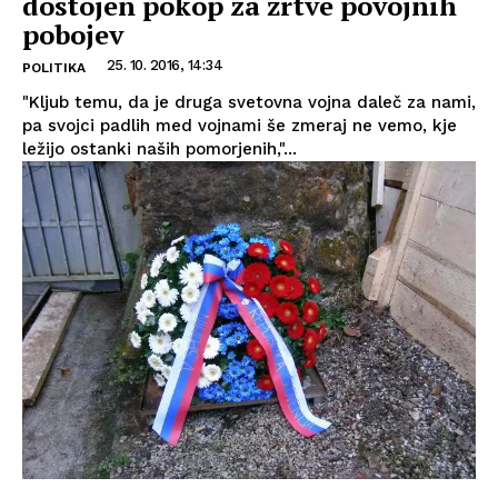
dostojen pokop za žrtve povojnih
pobojev
25. 10. 2016, 14:34
POLITIKA
"Kljub temu, da je druga svetovna vojna daleč za nami,
pa svojci padlih med vojnami še zmeraj ne vemo, kje
ležijo ostanki naših pomorjenih,"...