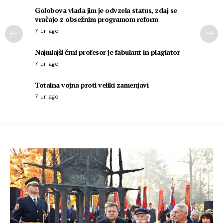
Golobova vlada jim je odvzela status, zdaj se
vračajo z obsežnim programom reform
7 ur ago
Najmlajši črni profesor je fabulant in plagiator
7 ur ago
Totalna vojna proti veliki zamenjavi
7 ur ago