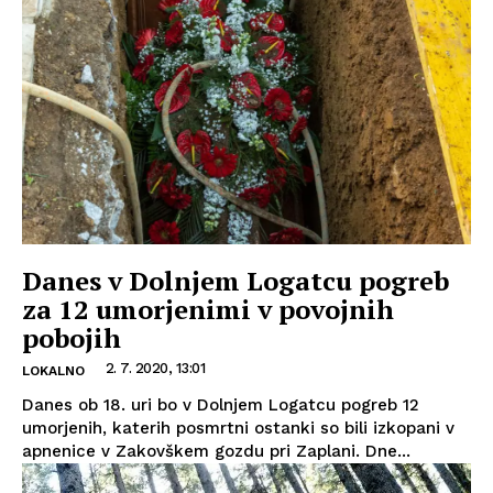
Danes v Dolnjem Logatcu pogreb
za 12 umorjenimi v povojnih
pobojih
2. 7. 2020, 13:01
LOKALNO
Danes ob 18. uri bo v Dolnjem Logatcu pogreb 12
umorjenih, katerih posmrtni ostanki so bili izkopani v
apnenice v Zakovškem gozdu pri Zaplani. Dne...