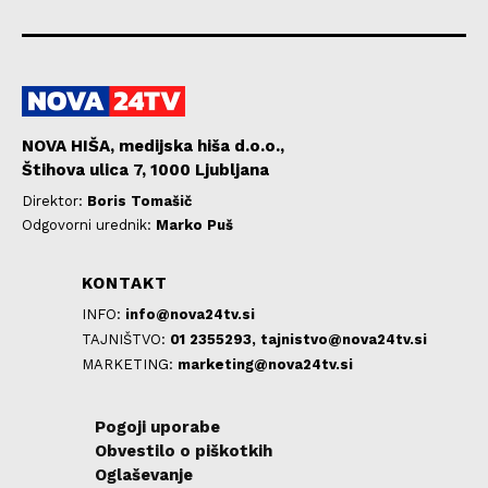
NOVA HIŠA, medijska hiša d.o.o.,
Štihova ulica 7, 1000 Ljubljana
Direktor:
Boris Tomašič
Odgovorni urednik:
Marko Puš
KONTAKT
INFO:
info@nova24tv.si
TAJNIŠTVO:
01 2355293,
tajnistvo@nova24tv.si
MARKETING:
marketing@nova24tv.si
Pogoji uporabe
Obvestilo o piškotkih
Oglaševanje