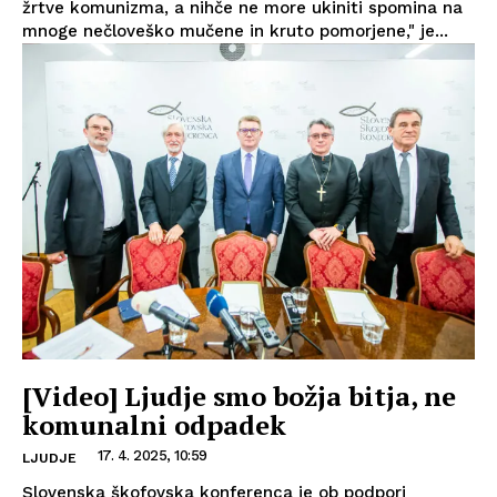
žrtve komunizma, a nihče ne more ukiniti spomina na
mnoge nečloveško mučene in kruto pomorjene," je...
[Video] Ljudje smo božja bitja, ne
komunalni odpadek
17. 4. 2025, 10:59
LJUDJE
Slovenska škofovska konferenca je ob podpori