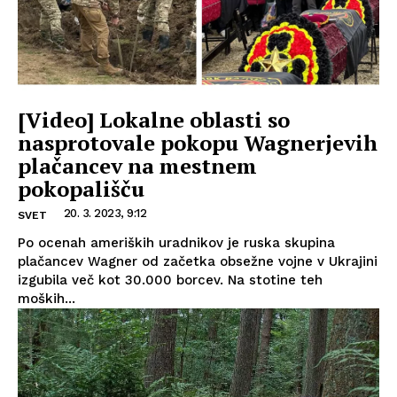
[Video] Lokalne oblasti so
nasprotovale pokopu Wagnerjevih
plačancev na mestnem
pokopališču
20. 3. 2023, 9:12
SVET
Po ocenah ameriških uradnikov je ruska skupina
plačancev Wagner od začetka obsežne vojne v Ukrajini
izgubila več kot 30.000 borcev. Na stotine teh
moških...