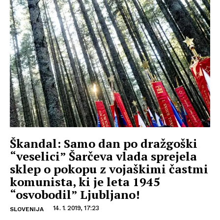
Škandal: Samo dan po dražgoški
“veselici” Šarčeva vlada sprejela
sklep o pokopu z vojaškimi častmi
komunista, ki je leta 1945
“osvobodil” Ljubljano!
14. 1. 2019, 17:23
SLOVENIJA