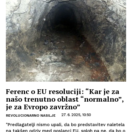
Ferenc o EU resoluciji: “Kar je za
našo trenutno oblast “normalno”,
je za Evropo zavržno”
27. 6. 2025, 10:50
REVOLUCIONARNO NASILJE
"Predlagatelji nismo upali, da bo predstavitev naletela
na takšen odziv med poslanci EU, sploh pa ne, da bo o