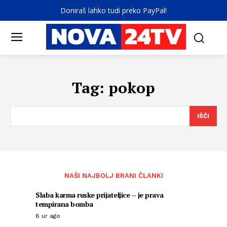
Doniraš lahko tudi preko PayPal!
Tag:
pokop
IŠČI
NAŠI NAJBOLJ BRANI ČLANKI
Slaba karma ruske prijateljice – je prava
tempirana bomba
6 ur ago