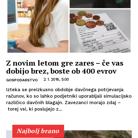
Z novim letom gre zares – če vas
dobijo brez, boste ob 400 evrov
2. 1. 2016, 5:00
GOSPODARSTVO
Izteka se preizkusno obdobje davčnega potrjevanja
računov, ko so lahko podjetniki uporabljali simulacijsko
različico davčnih blagajn. Zavezanci morajo zdaj –
torej vsi, ki poslujejo z...
Najbolj brano