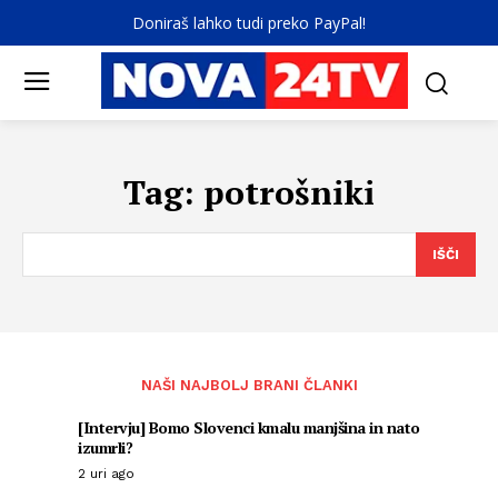
Doniraš lahko tudi preko PayPal!
Tag:
potrošniki
IŠČI
NAŠI NAJBOLJ BRANI ČLANKI
[Intervju] Bomo Slovenci kmalu manjšina in nato
izumrli?
2 uri ago