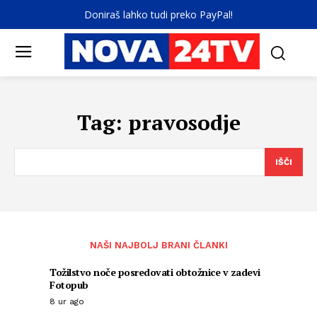
Doniraš lahko tudi preko PayPal!
Tag:
pravosodje
IŠČI
NAŠI NAJBOLJ BRANI ČLANKI
Tožilstvo noče posredovati obtožnice v zadevi
Fotopub
8 ur ago