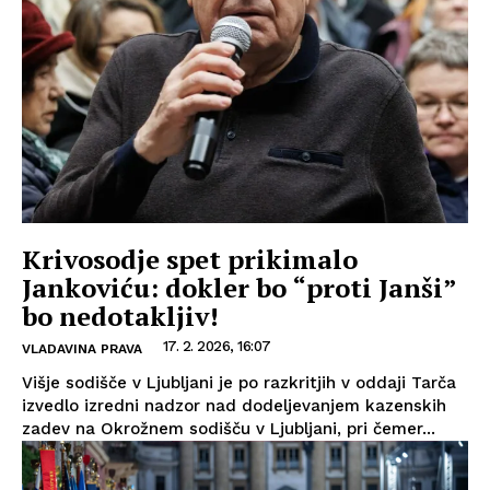
Krivosodje spet prikimalo
Jankoviću: dokler bo “proti Janši”
bo nedotakljiv!
17. 2. 2026, 16:07
VLADAVINA PRAVA
Višje sodišče v Ljubljani je po razkritjih v oddaji Tarča
izvedlo izredni nadzor nad dodeljevanjem kazenskih
zadev na Okrožnem sodišču v Ljubljani, pri čemer...