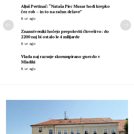
Aljuš Pertinač: “Nataša Pirc Musar hodi krepko
čez rob – in to na račun države”
8 ur ago
Znanstveniki hočejo prepoloviti človeštvo: do
2200 naj bi ostalo le 4 milijarde
8 ur ago
Vlada naj razsuje skorumpirano gnezdo v
Mladiki
8 ur ago