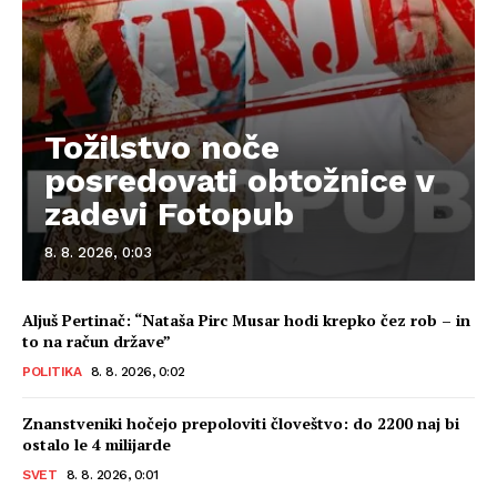
Tožilstvo noče
posredovati obtožnice v
zadevi Fotopub
8. 8. 2026, 0:03
Aljuš Pertinač: “Nataša Pirc Musar hodi krepko čez rob – in
to na račun države”
POLITIKA
8. 8. 2026, 0:02
Znanstveniki hočejo prepoloviti človeštvo: do 2200 naj bi
ostalo le 4 milijarde
SVET
8. 8. 2026, 0:01