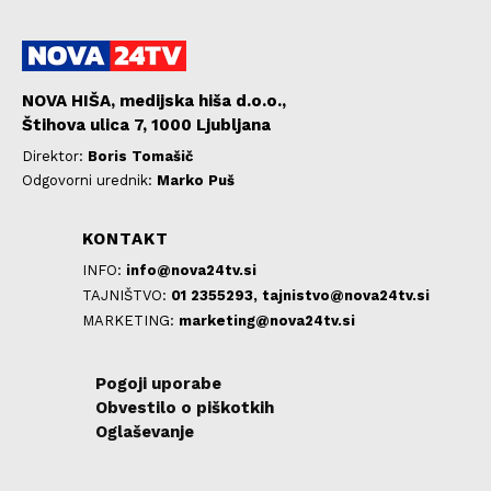
NOVA HIŠA, medijska hiša d.o.o.,
Štihova ulica 7, 1000 Ljubljana
Direktor:
Boris Tomašič
Odgovorni urednik:
Marko Puš
KONTAKT
INFO:
info@nova24tv.si
TAJNIŠTVO:
01 2355293,
tajnistvo@nova24tv.si
MARKETING:
marketing@nova24tv.si
Pogoji uporabe
Obvestilo o piškotkih
Oglaševanje