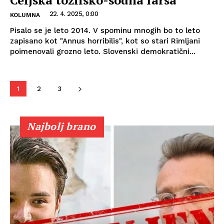
22. 4. 2025, 0:00
KOLUMNA
Pisalo se je leto 2014. V spominu mnogih bo to leto
zapisano kot "Annus horribilis", kot so stari Rimljani
poimenovali grozno leto. Slovenski demokratični...
1
2
3
Najbolj brano