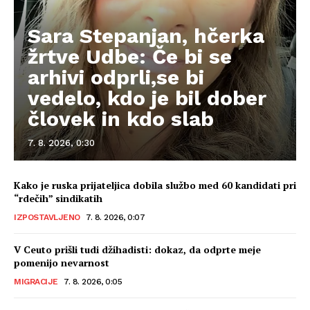
Sara Stepanjan, hčerka
žrtve Udbe: Če bi se
arhivi odprli,se bi
vedelo, kdo je bil dober
človek in kdo slab
7. 8. 2026, 0:30
Kako je ruska prijateljica dobila službo med 60 kandidati pri
“rdečih” sindikatih
IZPOSTAVLJENO
7. 8. 2026, 0:07
V Ceuto prišli tudi džihadisti: dokaz, da odprte meje
pomenijo nevarnost
MIGRACIJE
7. 8. 2026, 0:05