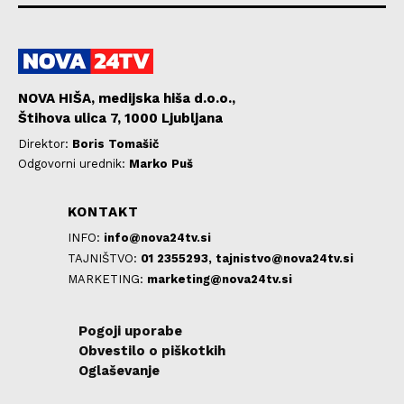
NOVA HIŠA, medijska hiša d.o.o.,
Štihova ulica 7, 1000 Ljubljana
Direktor:
Boris Tomašič
Odgovorni urednik:
Marko Puš
KONTAKT
INFO:
info@nova24tv.si
TAJNIŠTVO:
01 2355293,
tajnistvo@nova24tv.si
MARKETING:
marketing@nova24tv.si
Pogoji uporabe
Obvestilo o piškotkih
Oglaševanje