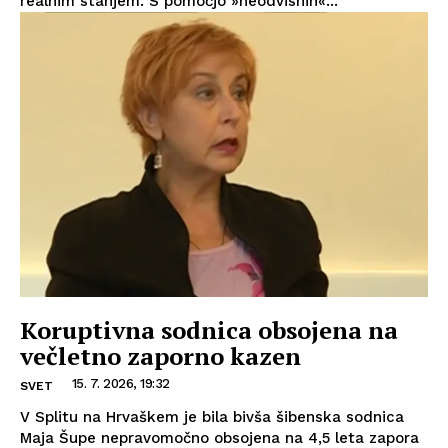
realnim stanjem. S pomočjo »neodvisnih«...
Koruptivna sodnica obsojena na
večletno zaporno kazen
15. 7. 2026, 19:32
SVET
V Splitu na Hrvaškem je bila bivša šibenska sodnica
Maja Šupe nepravomočno obsojena na 4,5 leta zapora