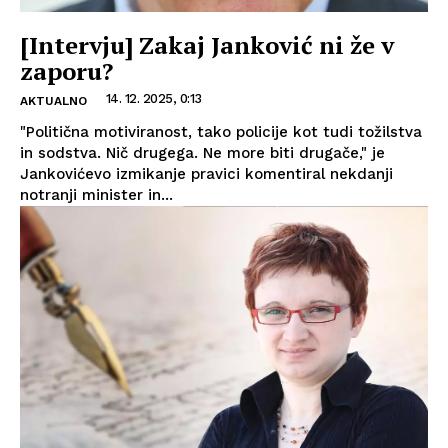
[Intervju] Zakaj Janković ni že v
zaporu?
14. 12. 2025, 0:13
AKTUALNO
"Politična motiviranost, tako policije kot tudi tožilstva
in sodstva. Nič drugega. Ne more biti drugače," je
Jankovićevo izmikanje pravici komentiral nekdanji
notranji minister in...