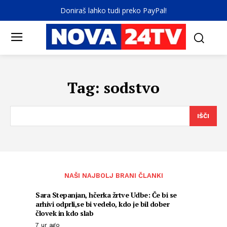
Doniraš lahko tudi preko PayPal!
Tag:
sodstvo
IŠČI
NAŠI NAJBOLJ BRANI ČLANKI
Sara Stepanjan, hčerka žrtve Udbe: Če bi se
arhivi odprli,se bi vedelo, kdo je bil dober
človek in kdo slab
7 ur ago