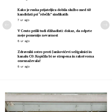
Kako je ruska prijateljica dobila službo med 60
kandidati pri “rdečih” sindikatih
7 ur ago
V Ceuto prišli tudi džihadisti: dokaz, da odprte
meje pomenijo nevarnost
8 ur ago
Zdravniki ostro proti Jankovićevi sežigalnici in
kanalu C0: Kopičila bi se strupena in rakotvorna
onesnaževala!
8 ur ago