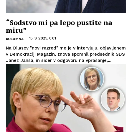
“Sodstvo mi pa lepo pustite na
miru”
15. 9. 2025, 0:01
KOLUMNA
Na Đilasov "novi razred" me je v intervjuju, objavljenem
v Demokraciji Magazin, znova spomnil predsednik SDS
Janez Janša, in sicer v odgovoru na vprašanje,...