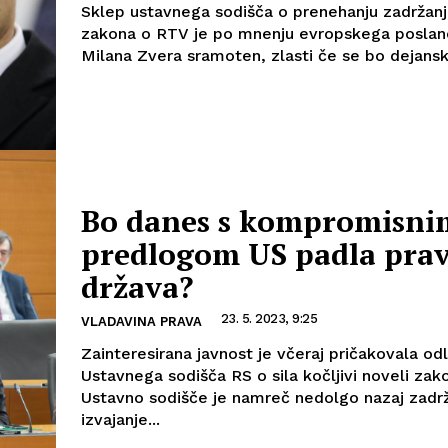
Sklep ustavnega sodišča o prenehanju zadržan
zakona o RTV je po mnenju evropskega poslanc
Milana Zvera sramoten, zlasti če se bo dejansko
Bo danes s kompromisni
predlogom US padla pra
država?
23. 5. 2023, 9:25
VLADAVINA PRAVA
Zainteresirana javnost je včeraj pričakovala od
Ustavnega sodišča RS o sila kočljivi noveli zak
Ustavno sodišče je namreč nedolgo nazaj zadr
izvajanje...