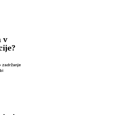
 v
ije?
o zadržanje
bi