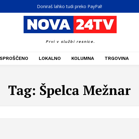
Doniraš lahko tudi preko PayPal!
Prvi v službi resnice.
SPROŠČENO
LOKALNO
KOLUMNA
TRGOVINA
Tag:
Špelca Mežnar