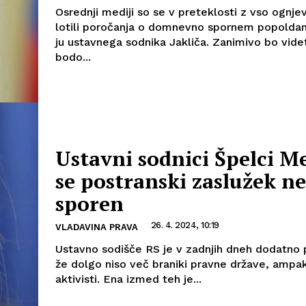
Osrednji mediji so se v preteklosti z vso ognjev
lotili poročanja o domnevno spornem popoldan
ju ustavnega sodnika Jakliča. Zanimivo bo videti
bodo...
Ustavni sodnici Špelci M
se postranski zaslužek ne
sporen
26. 4. 2024, 10:19
VLADAVINA PRAVA
Ustavno sodišče RS je v zadnjih dneh dodatno p
že dolgo niso več braniki pravne države, ampak
aktivisti. Ena izmed teh je...