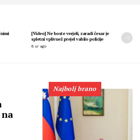
čnimi
[Video] Ne boste verjeli, zaradi česar je
spletni vplivnež prejel vabilo policije
8 ur ago
Najbolj brano
a
 na