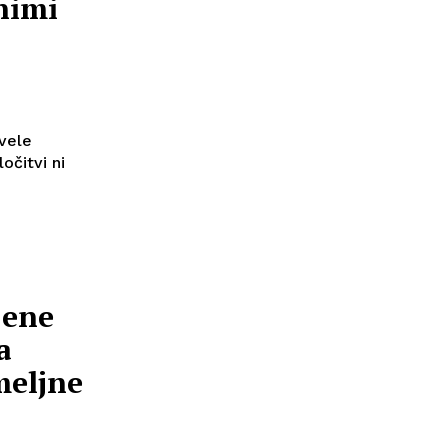
nimi
ovele
očitvi ni
jene
a
meljne