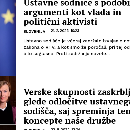
Ustavne sodnice s podob
argumenti kot vlada in
politični aktivisti
21. 2. 2023, 10:23
SLOVENIJA
Ustavno sodišče je včeraj zadržalo izvajanje n
zakona o RTV, a kot smo že poročali, pri tej odl
bilo soglasno. Proti zadržanju novele...
Verske skupnosti zaskrbl
glede odločitve ustavneg
sodišča, saj spreminja te
koncepte naše družbe
22. 8. 2022, 12:34