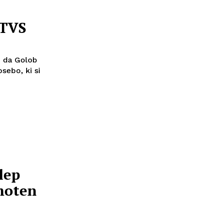
RTVS
, da Golob
sebo, ki si
lep
moten