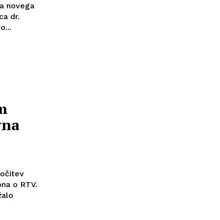
ja novega
a dr.
...
m
vna
ločitev
ona o RTV.
žalo