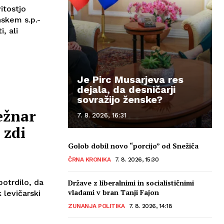
itostjo
skem s.p.-
, ali
Je Pirc Musarjeva res
dejala, da desničarji
sovražijo ženske?
ežnar
7. 8. 2026, 16:31
 zdi
Golob dobil novo “porcijo” od Snežiča
ČRNA KRONIKA
7. 8. 2026, 15:30
otrdilo, da
Države z liberalnimi in socialističnimi
vladami v bran Tanji Fajon
 levičarski
ZUNANJA POLITIKA
7. 8. 2026, 14:18