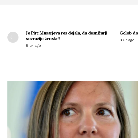
Je Pirc Musarjeva res dejala, da desničarji
Golob dob
sovražijo ženske?
9 ur ago
8 ur ago