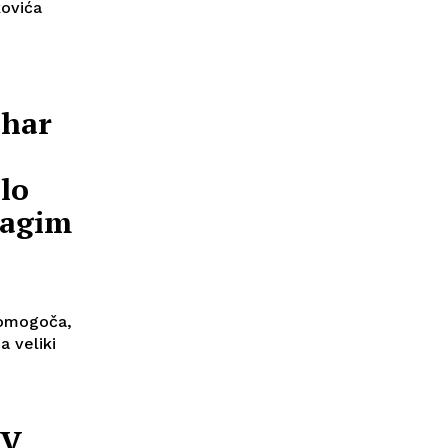
kovića
uhar
lo
ragim
ć omogoča,
a veliki
TV