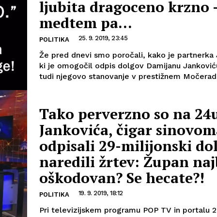
ljubita dragoceno krzno 
medtem pa...
25. 9. 2019, 23:45
POLITIKA
Že pred dnevi smo poročali, kako je partnerka
ki je omogočil odpis dolgov Damijanu Jankoviću
tudi njegovo stanovanje v prestižnem Močeradu
Tako perverzno so na 24u
Jankovića, čigar sinovom
odpisali 29-milijonski do
naredili žrtev: Župan naj
oškodovan? Se hecate?!
19. 9. 2019, 18:12
POLITIKA
Pri televizijskem programu POP TV in portalu 