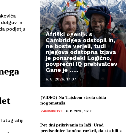
nkovića
 dolgov in
da podjetju
Afriški »genij« s
Cambridgea odstopil in,
ne boste verjeli, tudi
njegova odstopna izjava
je ponaredek! Logično,
povprečni IQ prebivalcev
enega
Gane je …..
6. 8. 2026, 17:07
a
(VIDEO) Na Tajskem strela ubila
let
nogometaša
ZANIMIVOSTI
6. 8. 2026, 16:50
fotografiji
Pet dni prikrivanja in laži: Urad
predsednice končno razkril, da sta bili z