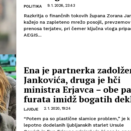
9. 1. 2026, 23:43
POLITIKA
Razkritja o finančnih tokovih župana Zorana Ja
kažejo na zapleteno mrežo posojil, prevzemov
prenosa terjatev, pri čemer ključna vloga pripa
AEGIS...
Ena je partnerka zadolž
Jankovića, druga je hči
ministra Erjavca – obe p
furata imidž bogatih dek
2. 1. 2020, 19:24
LJUDJE
“Potem pa so plastične slamice problem,” je k 
lepotno dodelanih ljubljanskih starlet Ursule