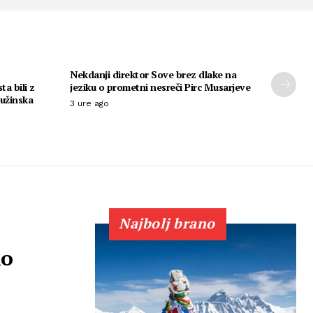
Nekdanji direktor Sove brez dlake na
ta bili z
jeziku o prometni nesreči Pirc Musarjeve
ružinska
3 ure ago
Najbolj brano
ko