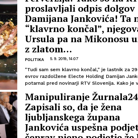
proslavljali odpis dolgov
Damijana Jankovića! Ta n
“klavrno končal”, njegov
Ursula pa na Mikonosu u
z zlatom...
5. 9. 2019, 14:07
POLITIKA
"Tudi sam sem klavrno končal," je lastnik za 29
evrov razdolžene Electe Holding Damijan Jank
potarnal pred novinarji RTV Slovenija. Kako je vi
Manipuliranje Žurnala24
Zapisali so, da je žena
ljubljanskega župana
Jankovića uspešna podjet
čeprav njeno podjetje že 