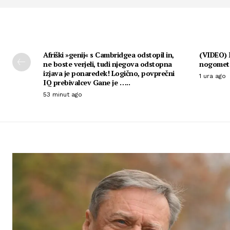
Afriški »genij« s Cambridgea odstopil in,
(VIDEO) N
ne boste verjeli, tudi njegova odstopna
nogomet
izjava je ponaredek! Logično, povprečni
1 ura ago
IQ prebivalcev Gane je …..
53 minut ago