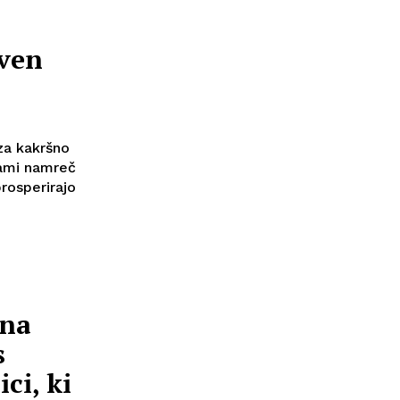
even
!
za kakršno
dami namreč
prosperirajo
ana
s
ici, ki