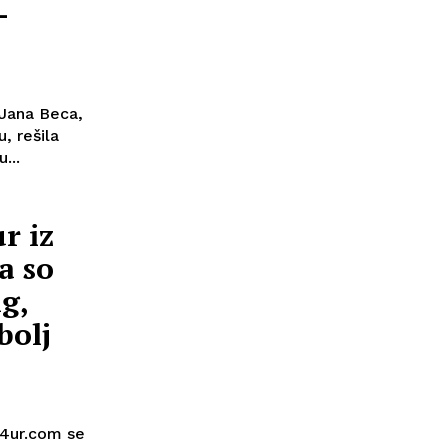
–
 Jana Beca,
, rešila
...
r iz
a so
lg,
bolj
24ur.com se