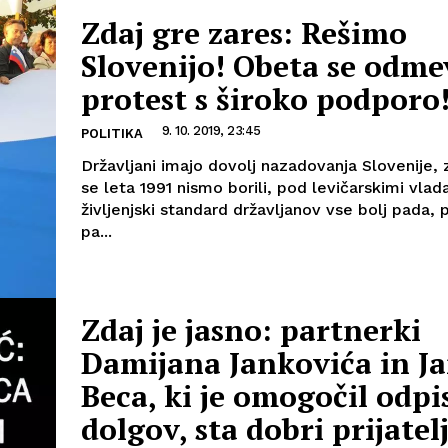
Zdaj gre zares: Rešimo
Slovenijo! Obeta se odm
protest s široko podporo
9. 10. 2019, 23:45
POLITIKA
Državljani imajo dovolj nazadovanja Slovenije, 
se leta 1991 nismo borili, pod levičarskimi vla
življenjski standard državljanov vse bolj pada, 
pa...
Zdaj je jasno: partnerki
Damijana Jankovića in J
Beca, ki je omogočil odpi
dolgov, sta dobri prijatelj