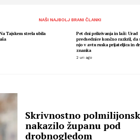
NAŠI NAJBOLJ BRANI ČLANKI
a Tajskem strela ubila
Pet dni prikrivanja in laži: Urad
aša
predsednice končno razkril, da s
njo v avtu ruska prijateljica in d
znanka
2 uri ago
Skrivnostno polmilijons
nakazilo županu pod
drobnogledom