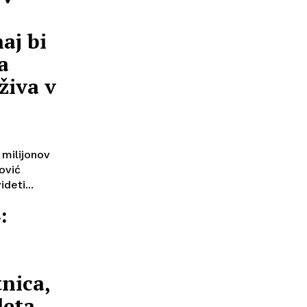
aj bi
a
živa v
 milijonov
ović
deti...
:
nica,
leta