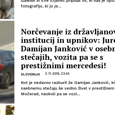
Gawish in Eve Erjavec pripisal vir, ki nas je opo
fotografijo, ki jo je...
Norčevanje iz državljano
institucij in upnikov: Jur
Damijan Janković v oseb
stečajih, vozita pa se s
prestižnimi mercedesi!
3. 11. 2019, 23:45
SLOVENIJA
Kot je nedavno razburil že Damijan Janković, ki 
osebnemu stečaju še vedno živel v prestižnem
Močerad, naokoli pa se vozi...