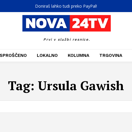
Doniraš lahko tudi preko PayPal!
Prvi v službi resnice.
SPROŠČENO
LOKALNO
KOLUMNA
TRGOVINA
Tag:
Ursula Gawish