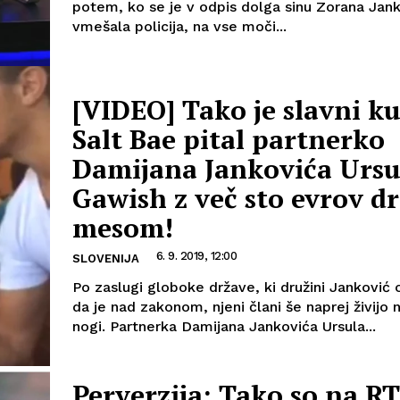
potem, ko se je v odpis dolga sinu Zorana Jan
vmešala policija, na vse moči...
[VIDEO] Tako je slavni k
Salt Bae pital partnerko
Damijana Jankovića Ursu
Gawish z več sto evrov d
mesom!
6. 9. 2019, 12:00
SLOVENIJA
Po zaslugi globoke države, ki družini Jankovi
da je nad zakonom, njeni člani še naprej živijo n
nogi. Partnerka Damijana Jankovića Ursula...
Perverzija: Tako so na R