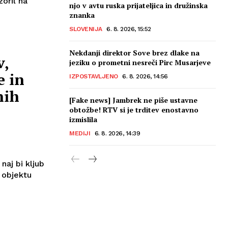
zoril na
njo v avtu ruska prijateljica in družinska
znanka
SLOVENIJA
6. 8. 2026, 15:52
Nekdanji direktor Sove brez dlake na
v,
jeziku o prometni nesreči Pirc Musarjeve
e in
IZPOSTAVLJENO
6. 8. 2026, 14:56
nih
[Fake news] Jambrek ne piše ustavne
obtožbe! RTV si je trditev enostavno
izmislila
MEDIJI
6. 8. 2026, 14:39
naj bi kljub
 objektu