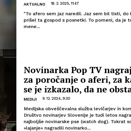
18. 2. 2025, 11:47
AKTUALNO
"To afero sem jaz naredil. Jaz sem bil tisti, do
prišel ta gospod s posnetki. To pomeni, da je t
mene...
Novinarka Pop TV nagra
za poročanje o aferi, za 
se je izkazalo, da ne obst
9. 12. 2024, 9:30
MEDIJI
Medijska obveščevalna služba levičarjev in ko
Društvo novinarjev Slovenije je tudi letos nagr
najboljše novinarske pse (watch dog). Tokrat s
»lajanje« nagradili novinarko...