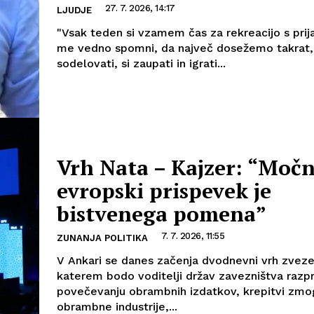
27. 7. 2026, 14:17
LJUDJE
"Vsak teden si vzamem čas za rekreacijo s prija
me vedno spomni, da največ dosežemo takrat
sodelovati, si zaupati in igrati...
Vrh Nata – Kajzer: “Močn
evropski prispevek je
bistvenega pomena”
7. 7. 2026, 11:55
ZUNANJA POLITIKA
V Ankari se danes začenja dvodnevni vrh zveze
katerem bodo voditelji držav zavezništva razpra
povečevanju obrambnih izdatkov, krepitvi zmog
obrambne industrije,...