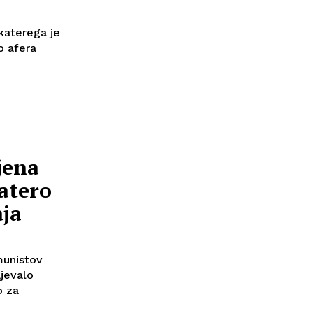
 katerega je
o afera
jena
katero
aja
munistov
ajevalo
o za