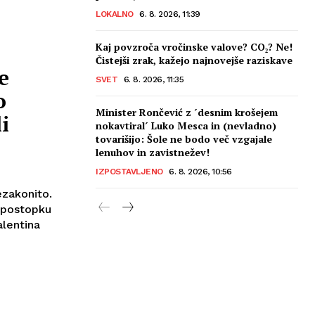
LOKALNO
6. 8. 2026, 11:39
Kaj povzroča vročinske valove? CO₂? Ne!
Čistejši zrak, kažejo najnovejše raziskave
e
SVET
6. 8. 2026, 11:35
o
Minister Rončević z ´desnim krošejem
i
nokavtiral´ Luko Mesca in (nevladno)
tovarišijo: Šole ne bodo več vzgajale
lenuhov in zavistnežev!
IZPOSTAVLJENO
6. 8. 2026, 10:56
ezakonito.
v postopku
lentina