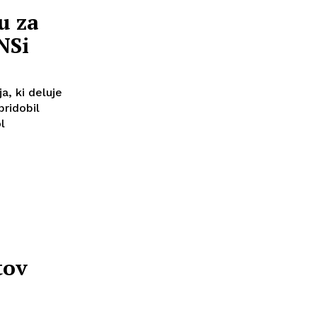
u za
 NSi
a, ki deluje
ridobil
l
tov