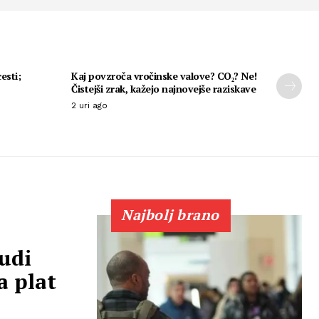
esti;
Kaj povzroča vročinske valove? CO₂? Ne!
Čistejši zrak, kažejo najnovejše raziskave
2 uri ago
Najbolj brano
udi
a plat