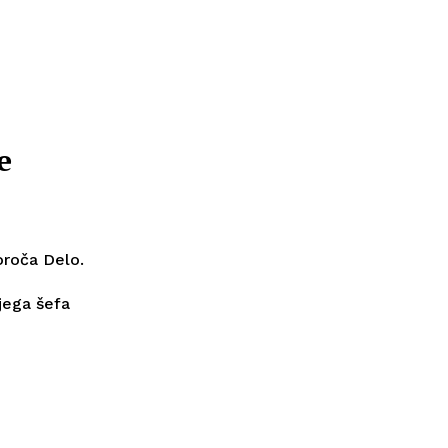
e
oroča Delo.
jega šefa