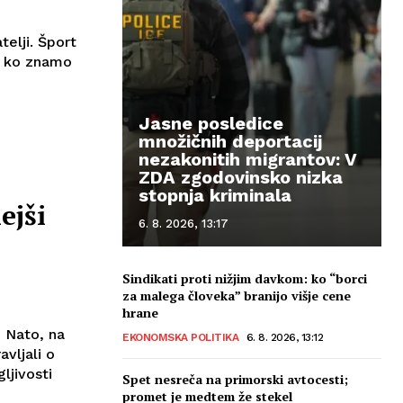
telji. Šport
, ko znamo
Jasne posledice
množičnih deportacij
nezakonitih migrantov: V
ZDA zgodovinsko nizka
stopnja kriminala
ejši
6. 8. 2026, 13:17
Sindikati proti nižjim davkom: ko “borci
za malega človeka” branijo višje cene
hrane
 Nato, na
EKONOMSKA POLITIKA
6. 8. 2026, 13:12
vljali o
ljivosti
Spet nesreča na primorski avtocesti;
promet je medtem že stekel