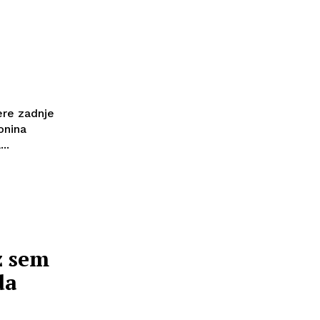
tere zadnje
onina
..
z sem
da