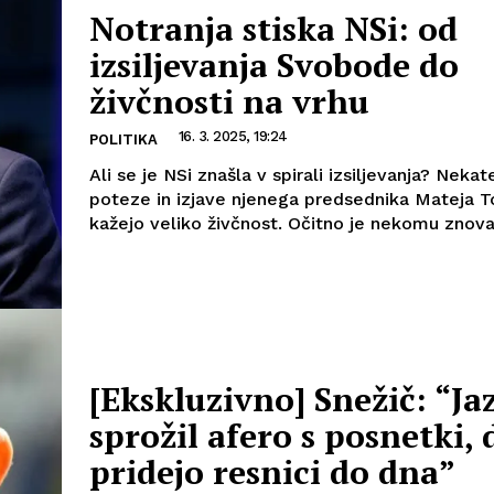
Notranja stiska NSi: od
izsiljevanja Svobode do
živčnosti na vrhu
16. 3. 2025, 19:24
POLITIKA
Ali se je NSi znašla v spirali izsiljevanja? Neka
poteze in izjave njenega predsednika Mateja T
kažejo veliko živčnost. Očitno je nekomu znova.
[Ekskluzivno] Snežič: “Ja
sprožil afero s posnetki, 
pridejo resnici do dna”