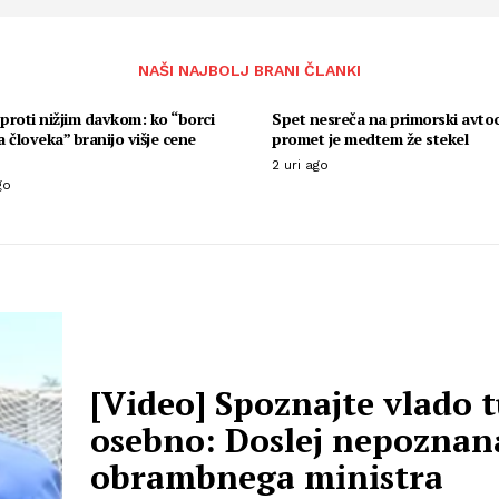
NAŠI NAJBOLJ BRANI ČLANKI
 proti nižjim davkom: ko “borci
Spet nesreča na primorski avtoc
 človeka” branijo višje cene
promet je medtem že stekel
2 uri ago
go
[Video] Spoznajte vlado t
osebno: Doslej nepoznan
obrambnega ministra