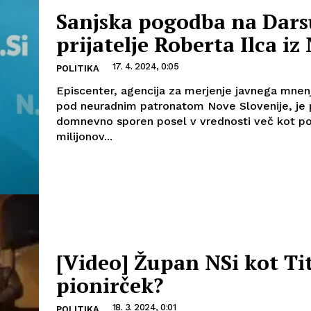
Sanjska pogodba na Dars
prijatelje Roberta Ilca iz
17. 4. 2024, 0:05
POLITIKA
Episcenter, agencija za merjenje javnega mnenj
pod neuradnim patronatom Nove Slovenije, je p
domnevno sporen posel v vrednosti več kot po
milijonov...
[Video] Župan NSi kot Ti
pionirček?
18. 3. 2024, 0:01
POLITIKA