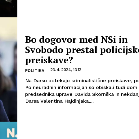
Bo dogovor med NSi in
Svobodo prestal policijsk
preiskave?
23. 4. 2024, 13:12
POLITIKA
Na Darsu potekajo kriminalistične preiskave, p
Po neuradnih informacijah so obiskali tudi dom
predsednika uprave Davida Skornška in nekdan
Darsa Valentina Hajdinjaka....