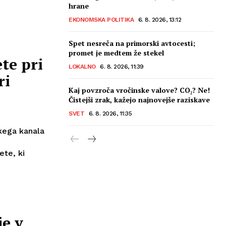
hrane
EKONOMSKA POLITIKA
6. 8. 2026, 13:12
Spet nesreča na primorski avtocesti;
promet je medtem že stekel
te pri
LOKALNO
6. 8. 2026, 11:39
ri
Kaj povzroča vročinske valove? CO₂? Ne!
Čistejši zrak, kažejo najnovejše raziskave
SVET
6. 8. 2026, 11:35
kega kanala
ete, ki
e v