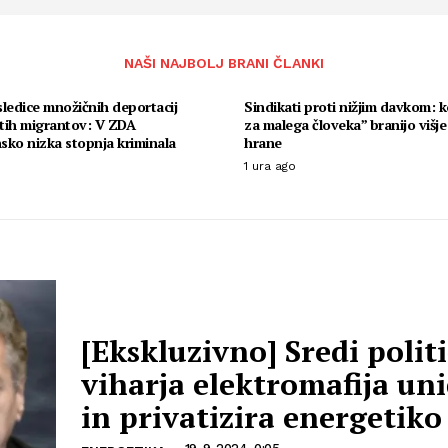
NAŠI NAJBOLJ BRANI ČLANKI
ledice množičnih deportacij
Sindikati proti nižjim davkom: k
tih migrantov: V ZDA
za malega človeka” branijo višje
sko nizka stopnja kriminala
hrane
1 ura ago
[Ekskluzivno] Sredi polit
viharja elektromafija uni
in privatizira energetiko