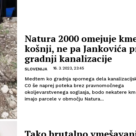
Natura 2000 omejuje kme
košnji, ne pa Jankovića p
gradnji kanalizacije
16. 3. 2023, 23:45
SLOVENIJA
Medtem ko gradnja spornega dela kanalizacijs
C0 še naprej poteka brez pravnomočnega
okoljevarstvenega soglasja, bodo nekatere km
imajo parcele v območju Natura...
Tako brutalno vmešavanj