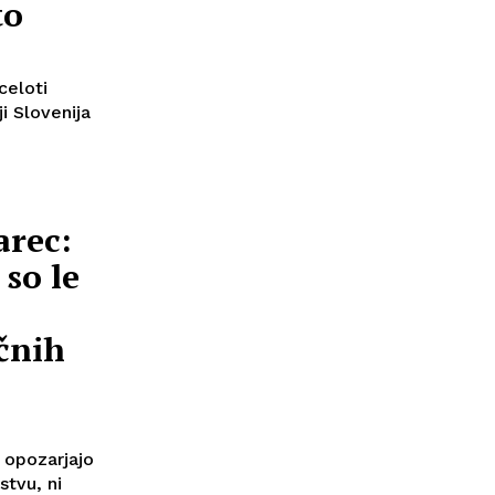
to
celoti
i Slovenija
arec:
so le
ičnih
 opozarjajo
stvu, ni