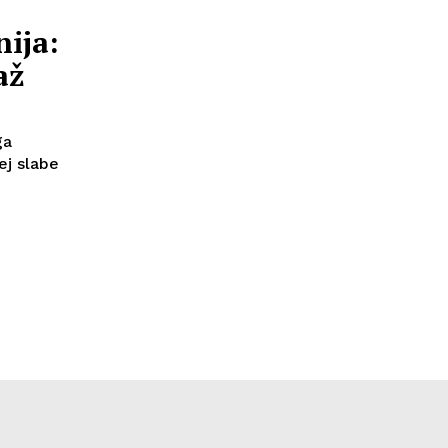
nija:
až
ga
ej slabe