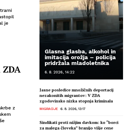
trarni
astopil
l je
Glasna glasba, alkohol in
imitacija orožja – policija
pridržala mladoletnika
in ZDA
6. 8. 2026, 14:22
Jasne posledice množičnih deportacij
nezakonitih migrantov: V ZDA
zgodovinsko nizka stopnja kriminala
skrbe z
MIGRACIJE
6. 8. 2026, 13:17
tskem
še
Sindikati proti nižjim davkom: ko “borci
za malega človeka” branijo višje cene