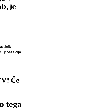
b, je
i
sednik
, postavlja
TV! Če
o tega