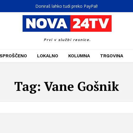
Doniraš lahko tudi preko PayPal!
Prvi v službi resnice.
SPROŠČENO
LOKALNO
KOLUMNA
TRGOVINA
Tag:
Vane Gošnik