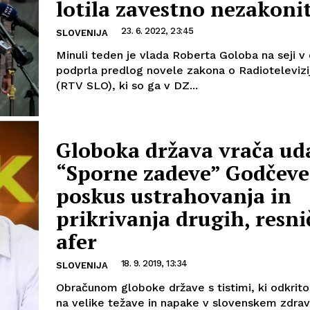
lotila zavestno nezakoni
23. 6. 2022, 23:45
SLOVENIJA
Minuli teden je vlada Roberta Goloba na seji v 
podprla predlog novele zakona o Radiotelevizij
(RTV SLO), ki so ga v DZ...
Globoka država vrača ud
“Sporne zadeve” Godčeve 
poskus ustrahovanja in
prikrivanja drugih, resn
afer
18. 9. 2019, 13:34
SLOVENIJA
Obračunom globoke države s tistimi, ki odkrito
na velike težave in napake v slovenskem zdrav