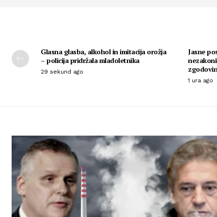
Glasna glasba, alkohol in imitacija orožja
Jasne pos
– policija pridržala mladoletnika
nezakoni
zgodovin
29 sekund ago
1 ura ago