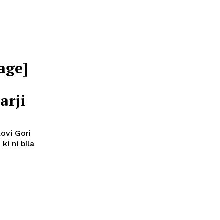
age]
arji
ovi Gori
ki ni bila