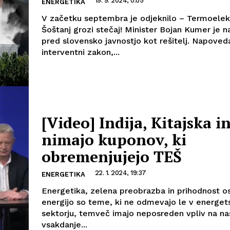
19. 9. 2024, 0:05
ENERGETIKA
V začetku septembra je odjeknilo – Termoelek
Šoštanj grozi stečaj! Minister Bojan Kumer je n
pred slovensko javnostjo kot rešitelj. Napoveda
interventni zakon,...
[Video] Indija, Kitajska 
nimajo kuponov, ki
obremenjujejo TEŠ
22. 1. 2024, 19:37
ENERGETIKA
Energetika, zelena preobrazba in prihodnost o
energijo so teme, ki ne odmevajo le v energe
sektorju, temveč imajo neposreden vpliv na na
vsakdanje...