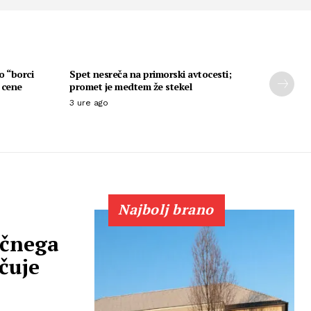
o “borci
Spet nesreča na primorski avtocesti;
 cene
promet je medtem že stekel
3 ure ago
Najbolj brano
ičnega
čuje