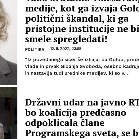
medije, kot ga izvaja Golo
politični škandal, ki ga
pristojne institucije ne b
smele spregledati!
12. 8. 2022, 23:59
POLITIKA
"Iz povedanega sicer še izhaja, da Golob, pred
vlade in prvak Gibanja Svoboda, osebno kadruje
in nastavlja tudi urednike medijev, ki so v...
Državni udar na javno R
bo koalicija predčasno
odpoklicala člane
Programskega sveta, se b