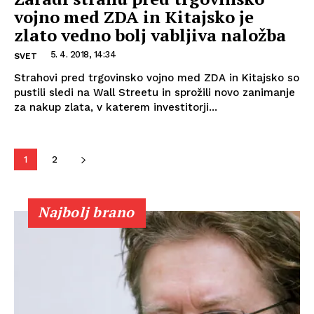
vojno med ZDA in Kitajsko je
zlato vedno bolj vabljiva naložba
5. 4. 2018, 14:34
SVET
Strahovi pred trgovinsko vojno med ZDA in Kitajsko so
pustili sledi na Wall Streetu in sprožili novo zanimanje
za nakup zlata, v katerem investitorji...
1
2
Najbolj brano