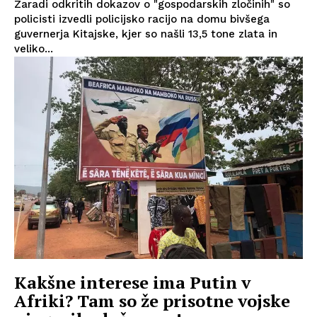
Zaradi odkritih dokazov o "gospodarskih zločinih" so
policisti izvedli policijsko racijo na domu bivšega
guvernerja Kitajske, kjer so našli 13,5 tone zlata in
veliko...
Kakšne interese ima Putin v
Afriki? Tam so že prisotne vojske