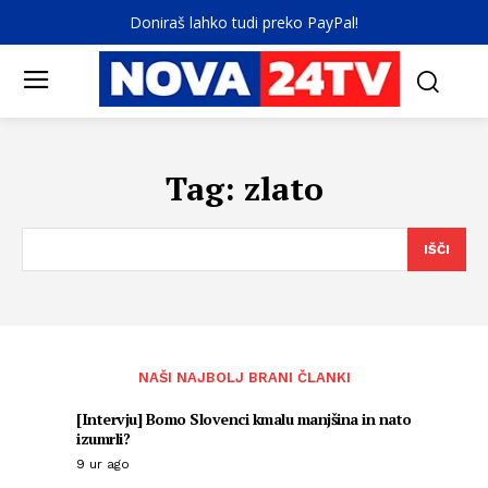
Doniraš lahko tudi preko PayPal!
Tag:
zlato
IŠČI
NAŠI NAJBOLJ BRANI ČLANKI
[Intervju] Bomo Slovenci kmalu manjšina in nato
izumrli?
9 ur ago