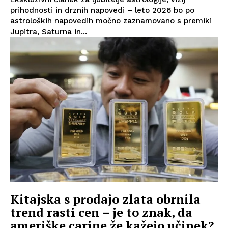
prihodnosti in drznih napovedi – leto 2026 bo po
astroloških napovedih močno zaznamovano s premiki
Jupitra, Saturna in...
Kitajska s prodajo zlata obrnila
trend rasti cen – je to znak, da
ameriške carine že kažejo učinek?