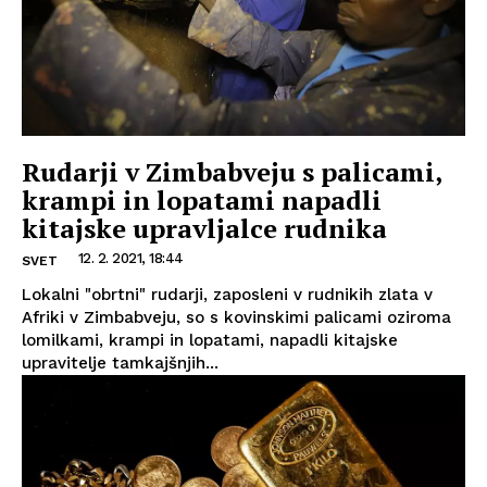
Rudarji v Zimbabveju s palicami,
krampi in lopatami napadli
kitajske upravljalce rudnika
12. 2. 2021, 18:44
SVET
Lokalni "obrtni" rudarji, zaposleni v rudnikih zlata v
Afriki v Zimbabveju, so s kovinskimi palicami oziroma
lomilkami, krampi in lopatami, napadli kitajske
upravitelje tamkajšnjih...