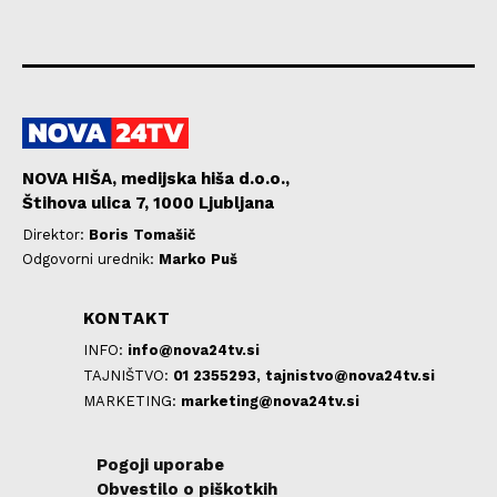
NOVA HIŠA, medijska hiša d.o.o.,
Štihova ulica 7, 1000 Ljubljana
Direktor:
Boris Tomašič
Odgovorni urednik:
Marko Puš
KONTAKT
INFO:
info@nova24tv.si
TAJNIŠTVO:
01 2355293,
tajnistvo@nova24tv.si
MARKETING:
marketing@nova24tv.si
Pogoji uporabe
Obvestilo o piškotkih