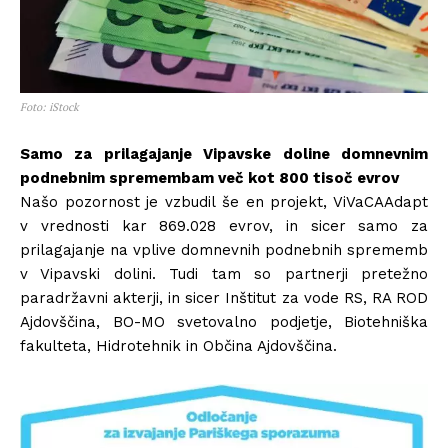
Foto:
iStock
Samo za prilagajanje Vipavske doline domnevnim
podnebnim spremembam več kot 800 tisoč evrov
Našo pozornost je vzbudil še en projekt, ViVaCAAdapt
v vrednosti kar 869.028 evrov, in sicer samo za
prilagajanje na vplive domnevnih podnebnih sprememb
v Vipavski dolini. Tudi tam so partnerji pretežno
paradržavni akterji, in sicer Inštitut za vode RS, RA ROD
Ajdovščina, BO-MO svetovalno podjetje, Biotehniška
fakulteta, Hidrotehnik in Občina Ajdovščina.