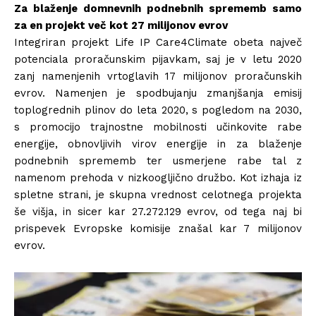
Za blaženje domnevnih podnebnih sprememb samo
za en projekt več kot 27 milijonov evrov
Integriran projekt Life IP Care4Climate obeta največ
potenciala proračunskim pijavkam, saj je v letu 2020
zanj namenjenih vrtoglavih 17 milijonov proračunskih
evrov. Namenjen je spodbujanju zmanjšanja emisij
toplogrednih plinov do leta 2020, s pogledom na 2030,
s promocijo trajnostne mobilnosti učinkovite rabe
energije, obnovljivih virov energije in za blaženje
podnebnih sprememb ter usmerjene rabe tal z
namenom prehoda v nizkoogljično družbo. Kot izhaja iz
spletne strani, je skupna vrednost celotnega projekta
še višja, in sicer kar 27.272.129 evrov, od tega naj bi
prispevek Evropske komisije znašal kar 7 milijonov
evrov.