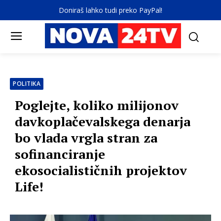
Doniraš lahko tudi preko PayPal!
POLITIKA
Poglejte, koliko milijonov
davkoplačevalskega denarja
bo vlada vrgla stran za
sofinanciranje
ekosocialističnih projektov
Life!