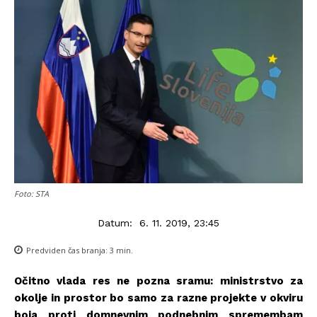
Foto: STA
Datum:
6. 11. 2019, 23:45
Predviden čas branja:
3
min.
Očitno vlada res ne pozna sramu: ministrstvo za
okolje in prostor bo samo za razne projekte v okviru
boja proti domnevnim podnebnim spremembam