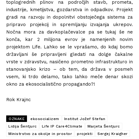
toplogrednih plinov na področjih stavb, prometa,
industrije, kmetijstva, gozdarstva in odpadkov. Projekt
gradi na razvoju in dopolnitvi obstoječega sistema za
pripravo projekcij in spremljanju izvajanja ukrepov.
Nočna mora za davkoplačevalce pa se tukaj še ne
konča, kar 2 milijona evrov je namenjenih novim
projektom Life. Lahko se le vprašamo, do kdaj bomo
državljani še pripravljeni gledati na dolge čakalne
vrste v zdravstvu, nasičeno prometno infrastrukturo in
stanovanjsko krizo – ob tem, da država v posmeh
vsem, ki trdo delamo, tako lahko meče denar skozi
okno za ekosocialistično propagando?!
Rok Krajnc
OZNAKE
ekosocializem
Institut Jožef Stefan
Lidija Šentjurc
Life IP Care4Climate
Marjeta Šentjurc
Ministrstvo za okolje in prostor
projekti
Sergej Kraigher