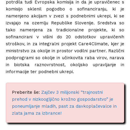
potrdila tudi Evropska komisija in da je upravičenec s
komisijo sklenil pogodbo o sofinanciranju, ki je
namenjeno akcijam v zvezi s podnebnimi ukrepi, ki se
izvajajo na ozemlju Republike Slovenije. Sredstva so
tako namenjena za tradicionalne projekte, ki so
sofinancirani v višini do 20 odstotkov upravičenih
stroškov, in za integralni projekt Care4Climate, kjer je
ministrstvo za okolje in prostor vodilni partner. Različni
podprogrami so okolje in učinkovita raba virov, narava
in biotska raznovrstnost, okoljsko upravljanje in
informacije ter podnebni ukrepi.
Preberite še:
Zajčev 3 milijonski “trajnostni
prehod v nizkoogljično krožno gospodarstvo” je
poneumljanje mladih, past za davkoplačevalce in
zlata jama za izbrance!