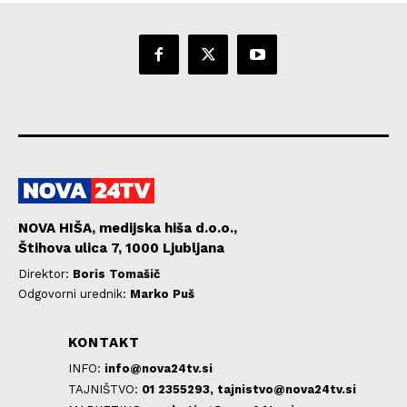
NOVA HIŠA, medijska hiša d.o.o.,
Štihova ulica 7, 1000 Ljubljana
Direktor:
Boris Tomašič
Odgovorni urednik:
Marko Puš
KONTAKT
INFO:
info@nova24tv.si
TAJNIŠTVO:
01 2355293,
tajnistvo@nova24tv.si