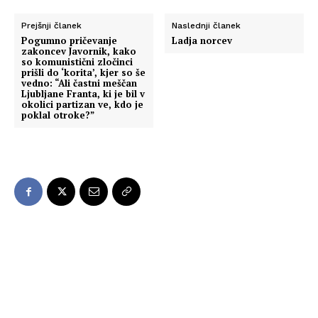
Prejšnji članek
Naslednji članek
Pogumno pričevanje
Ladja norcev
zakoncev Javornik, kako
so komunistični zločinci
prišli do ‘korita’, kjer so še
vedno: “Ali častni meščan
Ljubljane Franta, ki je bil v
okolici partizan ve, kdo je
poklal otroke?”