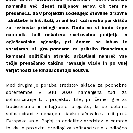
namenilo več deset milijonov evrov. Ob tem ne
preseneča, da v projektih sodelujejo številne državne
fakultete in inštituti, znani kot kadrovska parkirišča
za režimske privilegirance. Dodatno si bodo žepe
napolnila tudi nekatera svetovalna podjetja in
oglaševalske agencije, pri čemer se lahko le
vprašamo, ali gre ponovno za prikrito financiranje
kampanj političnih strank. Državljani namreč vse
težje prenašamo takšno ravnanje vlade in po vsej
verjetnosti se kmalu obetajo volitve.
Med drugim je poraba sredstev sklada za podnebne
spremembe v letu 2020 namenjena tudi za
sofinanciranje t. i. projektov Life, pri čemer gre za
tradicionalne in integralne projekte, ki so deloma
sofinancirani z denarjem davkoplačevalcev tudi prek
Evropske unije. Pogoj za dodelitev sredstev je namreč
to, da je projektni predlog za sofinanciranje z odločbo