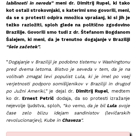
labilnosti in nereda”
meni dr. Dimitrij Rupel, ki tako
kot ostali strokovnjaki, s katerimi smo govorili, meni,
da se s protesti odpira množica vprašanj, ki si jih je
težko razložiti, sploh glede na politično zgodovino
Brazilije. Govorili smo tudi z dr. Štefanom Bogdanom
Šalejem, ki meni, da je trenutno dogajanje v Braziliji
“šele začetek”.
“
Dogajanje v Braziliji je podobno tistemu v Washingtonu
pred dvema letoma. Bistvo je seveda v tem, da je na
volitvah zmagal levi populist Lula, ki je imel po vsej
verjetnosti podporo somišljenikov v Braziliji in drugod
po Južni Ameriki,”
je dejal dr.
Dimitrij Rupel
, medtem
ko dr.
Ernest Petrič
dodaja, da so protesti izražanje
nejevolje ljudstva, sploh,
“ko vemo, da je bil
Lula
svoje
čase zelo blizu idejam sandinistov (levičarskih
revolucionarjev), Kube in
Chaveza
“.