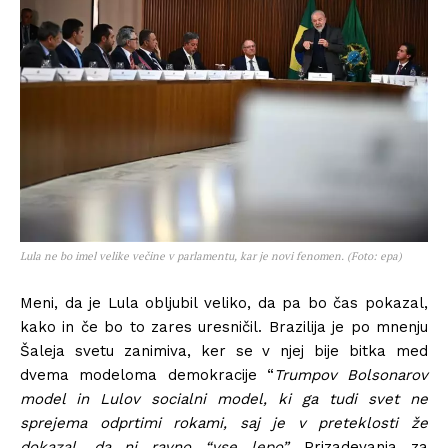
Lula ne bo imel velike večine v parlamentu, kar je novi fenomen. (Foto: epa)
Meni, da je Lula obljubil veliko, da pa bo čas pokazal,
kako in če bo to zares uresničil. Brazilija je po mnenju
Šaleja svetu zanimiva, ker se v njej bije bitka med
dvema modeloma demokracije “
Trumpov Bolsonarov
model in Lulov socialni model, ki ga tudi svet ne
sprejema odprtimi rokami, saj je v preteklosti že
dokazal, da ni ravno “vse lepo”.
Prizadevanja za