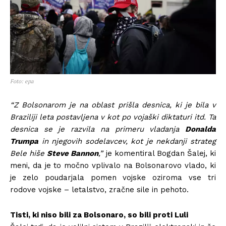
Foto: epa
“Z Bolsonarom je na oblast prišla desnica, ki je bila v
Braziliji leta postavljena v kot po vojaški diktaturi itd. Ta
desnica se je razvila na primeru vladanja
Donalda
Trumpa
in njegovih sodelavcev, kot je nekdanji strateg
Bele hiše
Steve Bannon
,”
je komentiral Bogdan Šalej, ki
meni, da je to močno vplivalo na Bolsonarovo vlado, ki
je zelo poudarjala pomen vojske oziroma vse tri
rodove vojske – letalstvo, zračne sile in pehoto.
Tisti, ki niso bili za Bolsonaro, so bili proti Luli