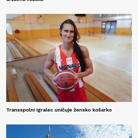
Transspolni igralec uničuje žensko košarko