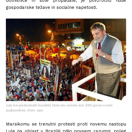
bolnišnice in šole propadale, je povzročilo hude
gospodarske težave in socialne napetosti.
Lula kot predsedniški kandidat Delavske stranke leta 2002 govori svojim
podpornikom. (Foto: epa)
Marsikomu se trenutni protesti proti novemu nastopu
Lule na oblast v Braziliji zdijo povsem razumni, poleg