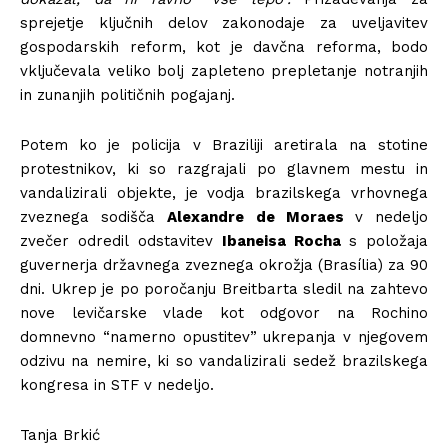
sprejetje ključnih delov zakonodaje za uveljavitev
gospodarskih reform, kot je davčna reforma, bodo
vključevala veliko bolj zapleteno prepletanje notranjih
in zunanjih političnih pogajanj.
Potem ko je policija v Braziliji aretirala na stotine
protestnikov, ki so razgrajali po glavnem mestu in
vandalizirali objekte, je vodja brazilskega vrhovnega
zveznega sodišča
Alexandre de Moraes
v nedeljo
zvečer
odredil
odstavitev
Ibaneisa Rocha
s položaja
guvernerja državnega zveznega okrožja (Brasília) za 90
dni. Ukrep je po poročanju Breitbarta sledil na zahtevo
nove levičarske vlade kot odgovor na Rochino
domnevno “namerno opustitev” ukrepanja v njegovem
odzivu na nemire, ki so vandalizirali sedež brazilskega
kongresa in STF v nedeljo.
Tanja Brkić