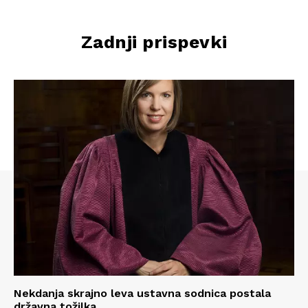
Zadnji prispevki
Nekdanja skrajno leva ustavna sodnica postala
državna tožilka