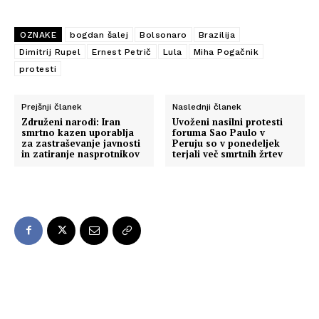
OZNAKE
bogdan šalej
Bolsonaro
Brazilija
Dimitrij Rupel
Ernest Petrič
Lula
Miha Pogačnik
protesti
Prejšnji članek
Naslednji članek
Združeni narodi: Iran
Uvoženi nasilni protesti
smrtno kazen uporablja
foruma Sao Paulo v
za zastraševanje javnosti
Peruju so v ponedeljek
in zatiranje nasprotnikov
terjali več smrtnih žrtev