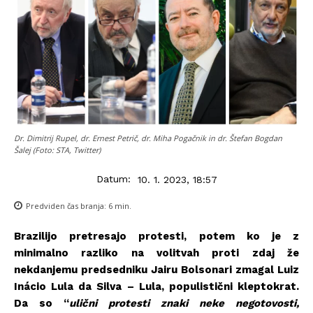
Dr. Dimitrij Rupel, dr. Ernest Petrič, dr. Miha Pogačnik in dr. Štefan Bogdan
Šalej (Foto: STA, Twitter)
Datum:
10. 1. 2023, 18:57
Predviden čas branja:
6
min.
Brazilijo pretresajo protesti, potem ko je z
minimalno razliko na volitvah proti zdaj že
nekdanjemu predsedniku Jairu Bolsonari zmagal Luiz
Inácio Lula da Silva – Lula, populistični kleptokrat.
Da so “
ulični protesti znaki neke negotovosti,