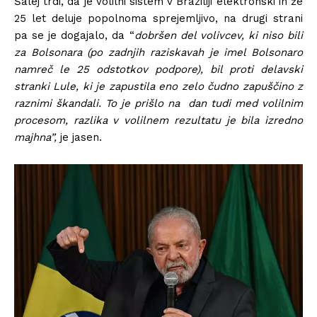
Šalej trdi, da je volilni sistem v Braziliji elektronski in že
25 let deluje popolnoma sprejemljivo, na drugi strani
pa se je dogajalo, da “
dobršen del volivcev, ki niso bili
za Bolsonara (po zadnjih raziskavah je imel Bolsonaro
namreč le 25 odstotkov podpore), bil proti delavski
stranki Lule, ki je zapustila eno zelo čudno zapuščino z
raznimi škandali. To je prišlo na dan tudi med volilnim
procesom, razlika v volilnem rezultatu je bila izredno
majhna”,
je jasen.