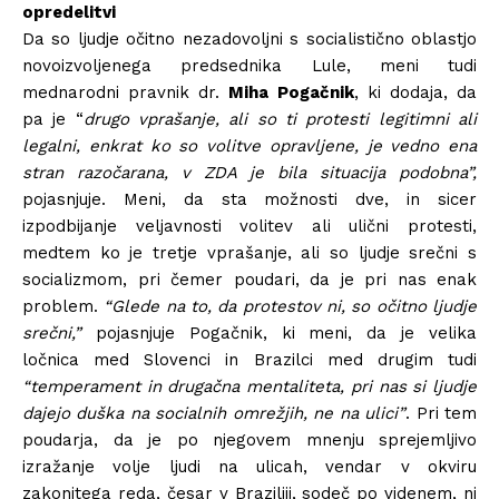
opredelitvi
Da so ljudje očitno nezadovoljni s socialistično oblastjo
novoizvoljenega predsednika Lule, meni tudi
mednarodni pravnik dr.
Miha Pogačnik
, ki dodaja, da
pa je “
drugo vprašanje, ali so ti protesti legitimni ali
legalni, enkrat ko so volitve opravljene, je vedno ena
stran razočarana, v ZDA je bila situacija podobna”,
pojasnjuje. Meni, da sta možnosti dve, in sicer
izpodbijanje veljavnosti volitev ali ulični protesti,
medtem ko je tretje vprašanje, ali so ljudje srečni s
socializmom, pri čemer poudari, da je pri nas enak
problem.
“Glede na to, da protestov ni, so očitno ljudje
srečni,”
pojasnjuje Pogačnik, ki meni, da je velika
ločnica med Slovenci in Brazilci med drugim tudi
“temperament in drugačna mentaliteta, pri nas si ljudje
dajejo duška na socialnih omrežjih, ne na ulici”
. Pri tem
poudarja, da je po njegovem mnenju sprejemljivo
izražanje volje ljudi na ulicah, vendar v okviru
zakonitega reda, česar v Braziliji, sodeč po videnem, ni