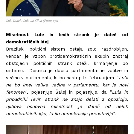
Luiz Inacio Lula da Silva (Foto: epa)
Miselnost Lule in levih strank je daleč od
demokratičnih idej
Brazilski politični sistem ostaja zelo razdrobljen,
vendar je vzpon protidemokratičnih skupin znotraj
obstoječih političnih strank otežil krmarjenje po
sistemu. Desnica je dobila parlamentarne volitve in
večino v parlamentu, ki bo nastopil s februarjem. “
Lula
ne bo imel velike večine v parlamentu, kar je novi
fenomen
“, pojasnjuje Šalej in pojasnjuje, da “
Lula in
pripadniki levih strank ne znajo delati z opozicijo,
njihova osnovna miselnost je daleč od nekih
demokratičnih iger, ki jih demokracija predstavlja”
.