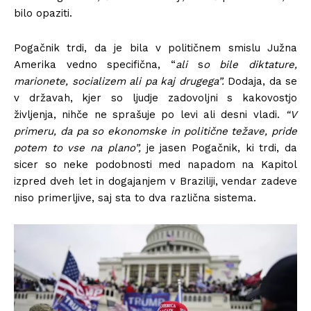
bilo opaziti.
Pogačnik trdi, da je bila v političnem smislu Južna
Amerika vedno specifična, “
ali
s
o bile diktature,
marionete, socializem ali pa kaj drugega”.
Dodaja, da se
v državah, kjer so ljudje zadovoljni s kakovostjo
življenja, nihče ne sprašuje po levi ali desni vladi.
“V
primeru, da pa so ekonomske in politične težave, pride
potem to vse na plano”,
je jasen Pogačnik, ki trdi, da
sicer so neke podobnosti med napadom na Kapitol
izpred dveh let in dogajanjem v Braziliji, vendar zadeve
niso primerljive, saj sta to dva različna sistema.