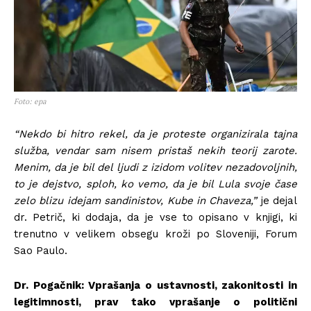
Foto: epa
“Nekdo bi hitro rekel, da je proteste organizirala tajna
služba, vendar sam nisem pristaš nekih teorij zarote.
Menim, da je bil del ljudi z izidom volitev nezadovoljnih,
to je dejstvo, sploh, ko vemo, da je bil Lula svoje čase
zelo blizu idejam sandinistov, Kube in Chaveza,”
je dejal
dr. Petrič, ki dodaja, da je vse to opisano v knjigi, ki
trenutno v velikem obsegu kroži po Sloveniji, Forum
Sao Paulo.
Dr. Pogačnik: Vprašanja o ustavnosti, zakonitosti in
legitimnosti, prav tako vprašanje o politični