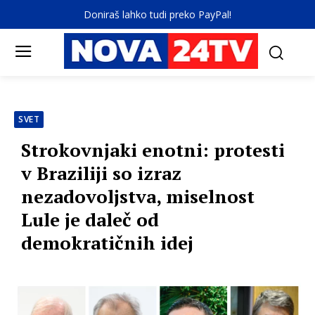
Doniraš lahko tudi preko PayPal!
SVET
Strokovnjaki enotni: protesti
v Braziliji so izraz
nezadovoljstva, miselnost
Lule je daleč od
demokratičnih idej