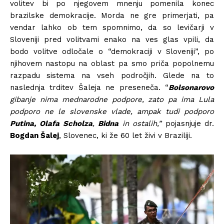
volitev bi po njegovem mnenju pomenila konec
brazilske demokracije. Morda ne gre primerjati, pa
vendar lahko ob tem spomnimo, da so levičarji v
Sloveniji pred volitvami enako na ves glas vpili, da
bodo volitve odločale o “demokraciji v Sloveniji”, po
njihovem nastopu na oblast pa smo priča popolnemu
razpadu sistema na vseh področjih. Glede na to
naslednja trditev Šaleja ne preseneča. “
B
olsonarovo
gibanje nima mednarodne podpore, zato pa ima Lula
podporo ne le slovenske vlade, ampak tudi podporo
Putina,
Olafa Scholza
,
Bidna
in ostalih,”
pojasnjuje dr.
Bogdan Šalej
, Slovenec, ki že 60 let živi v Braziliji.