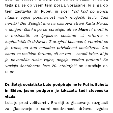
tega pa se ob vsem tem poraja vprašanje, ki si ga ob
tem zastavlja dr. Rupel, in sicer “
od kod po koncu
hladne vojne popularnost vseh mogočih levic. Tudi
nemški Der Spiegel ima na naslovni strani Karla Marxa,
v dolgem članku pa se sprašuje, ali se
Marx
ni motil in
o možnostih za (prijazne, socialne …) reforme v
kapitalističnih državah. Z drugimi besedami, vprašati se
je treba, od kod nenadna privlačnost socializma. Gre
samo za različne forume, ali se res – zaradi krize, ki jo
je povzročila ruska vojna, dogaja usoden prelom? Se
vračajo šestdeseta leta 20. stoletja?”
se sprašuje dr.
Rupel.
Dr. Šalej: socialista Lulo podpirajo ne le Putin, Scholz
in Biden, jasno podporo je izkazala tudi slovenska
vlada
Lula je pred volitvami v Braziliji to glasovanje razglasil
za glasovanje o sami neodvisnosti države. Izguba