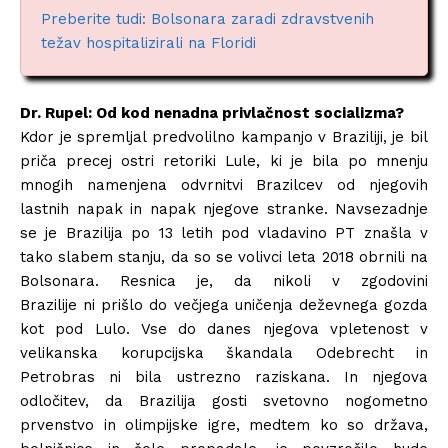
Preberite tudi: Bolsonara zaradi zdravstvenih
težav hospitalizirali na Floridi
Dr. Rupel: Od kod nenadna privlačnost socializma?
Kdor je spremljal predvolilno kampanjo v Braziliji, je bil
priča precej ostri retoriki Lule, ki je bila po mnenju
mnogih namenjena odvrnitvi Brazilcev od njegovih
lastnih napak in napak njegove stranke. Navsezadnje
se je Brazilija po 13 letih pod vladavino PT znašla v
tako slabem stanju, da so se volivci leta 2018 obrnili na
Bolsonara. Resnica je, da nikoli v zgodovini
Brazilije ni prišlo do večjega uničenja deževnega gozda
kot pod Lulo. Vse do danes njegova vpletenost v
velikanska korupcijska škandala Odebrecht in
Petrobras ni bila ustrezno raziskana. In njegova
odločitev, da Brazilija gosti svetovno nogometno
prvenstvo in olimpijske igre, medtem ko so država,