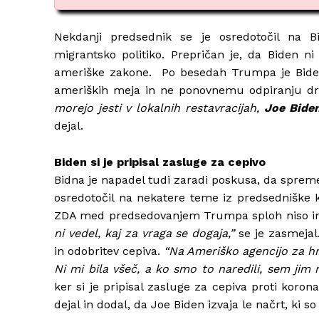
Nekdanji predsednik se je osredotočil na 
migrantsko politiko. Prepričan je, da Biden ni
ameriške zakone. Po besedah Trumpa je Biden
ameriških meja in ne ponovnemu odpiranju dr
morejo jesti v lokalnih restavracijah,
Joe Bide
dejal.
Biden si je pripisal zasluge za cepivo
Bidna je napadel tudi zaradi poskusa, da spreme
osredotočil na nekatere teme iz predsedniške k
ZDA med predsedovanjem Trumpa sploh niso ime
ni vedel, kaj za vraga se dogaja,”
se je zasmejal
in odobritev cepiva.
“Na Ameriško agencijo za hra
Ni mi bila všeč, a ko smo to naredili, sem jim 
ker si je pripisal zasluge za cepiva proti koron
dejal in dodal, da Joe Biden izvaja le načrt, ki so