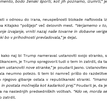
enilo, bodo ženski športi, kot jih poznamo, izumrli,”
j
sti v odnosu do Irana, neuspešnosti blokade naftovoda iz
na Kitajsko “pošljejo” več delovnih mest.
“Verjamemo v to
nje izvajanje, vrniti nazaj naše tovarne in dobavne verige
 ki bo v prihodnosti prevladovala,”
je dejal.
 kako naj bi Trump nameraval ustanoviti svojo stranko, s
ikancem, je Trump spregovoril tudi o tem in zatrdil, da ta
m ustanoviti nove stranke,”
je poudaril jasno. Ustanovite
ala neumno potezo. S tem bi namreč prišlo do razdelitve
 njegovo gibanje ostala v republikanski stranki.
“Imamo
 in postala močnejša kot kadarkoli prej.”
Poudaril je, da je
 na naslednjih predsedniških volitvah.
“Kdo ve, morda s
 zatrdil.