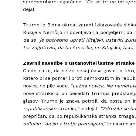
spremembami ogorčene.
“Če se to ne bo sprem
dejal.
Trump je Bidna okrcal zaradi izkazovanja šibko
Rusije v Nemčijo in dovoljevanja podjetjem, da 
da se je potrebno upreti Kitajski, ustaviti zuna
ter zagotoviti, da bo Amerika, ne Kitajska, tista,
Zavrnil navedbe o ustanovitvi lastne stranke
Glede na to, da se že nekaj časa govori o tem,
katero bi se pomeril proti demokratom in republ
novica ne pije vode.
“Lažna novica. Ne namerava
nove stranke bi po besedah Trumpa predstavlj
glasov. Trump je znova potrdil, da bosta on in
republikansko stranko,”
je dejal.
“Združila se bo
prepričan, da bo republikanska stranka zmagala
odločim, da jih v tretje premagam,”
je nasmejano