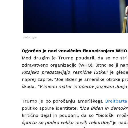
Foto: epa
Ogorčen je nad vnovičnim financiranjem WHO
Med drugim je Trump poudaril, da se ne strinj
zdravstveno organizacijo (WHO), letno se ji na
Kitajsko predstavljajo resnične lutke,”
je glede
naprej zaprte. “Joe Biden je ameriške otroke pro
škoda.
“V imenu mater in očetov pozivam Joeja 
Trump je po poročanju ameriškega
Breitbarta
politiko spolne identitete.
“Joe Biden in demokrat
kritično dejal in poudaril, da so “biološki moš
športu se podira veliko novih rekordov,”
je nada