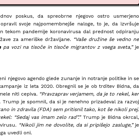
Bidnov poskus, da spreobrne njegovo ostro usmerjeno
 opravil svoje najpomembnejše naloge, to je, da izvršuje
 tekom pandemije koronavirusa dal prednost odpiranju
žave za ameriške državljane.
“Vaše družine še vedno ne
n
pa vozi na tisoče in tisoče migrantov z vsega sveta,”
j
ni njegovo agendo glede zunanje in notranje politike in se
ampanje iz leta 2020. Obregnil se je ob trditev Bidna, da
le niti cepiva.
“Pravzaprav verjamem, da je to rekel, ker
. Trump je spomnil, da si je nenehno prizadeval za razvo
no in zdravila (FDA) sem pritisnil tako, kot še nikoli prej.
rekel: “Sedaj vas imam zelo rad”.”
Trump je Bidna okrcal
avirusu.
“Nikoli jim ne dovolite, da si pripišejo zasluge,”
j
 ga uvedli oni.