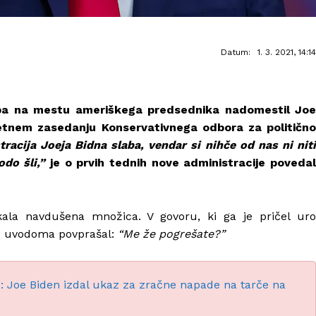
Datum:
1. 3. 2021, 14:14
pa na mestu ameriškega predsednika nadomestil Joe
letnem zasedanju Konservativnega odbora za politično
racija Joeja Bidna slaba, vendar si nihče od nas ni nit
do šli,”
je o prvih tednih nove administracije poveda
ala navdušena množica. V govoru, ki ga je pričel uro
ico uvodoma povprašal:
“Me že pogrešate?”
 Joe Biden izdal ukaz za zračne napade na tarče na