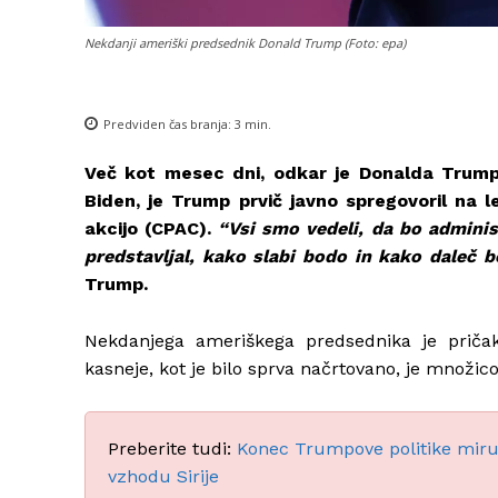
Nekdanji ameriški predsednik Donald Trump (Foto: epa)
Predviden čas branja:
3
min.
Več kot mesec dni, odkar je Donalda Trum
Biden, je Trump prvič javno spregovoril na 
akcijo (CPAC).
“Vsi smo vedeli, da bo administ
predstavljal, kako slabi bodo in kako daleč bo
Trump.
Nekdanjega ameriškega predsednika je pričak
kasneje, kot je bilo sprva načrtovano, je množ
Preberite tudi:
Konec Trumpove politike miru:
vzhodu Sirije