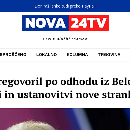
Doniraš lahko tudi preko PayPal!
Prvi v službi resnice.
SPROŠČENO
LOKALNO
KOLUMNA
TRGOVINA
egovoril po odhodu iz Bele
i in ustanovitvi nove stran