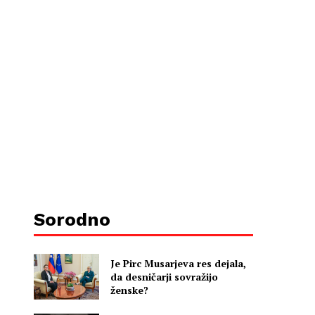
Sorodno
Je Pirc Musarjeva res dejala,
da desničarji sovražijo
ženske?