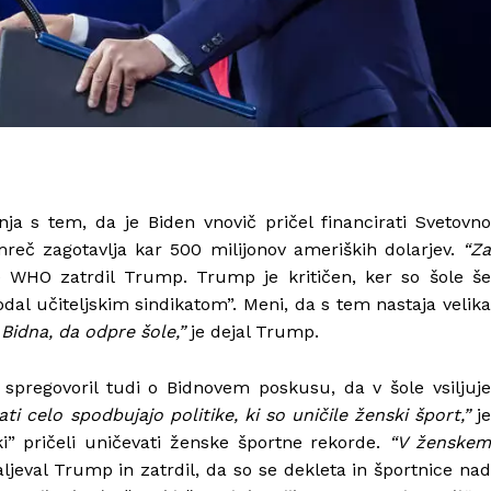
a s tem, da je Biden vnovič pričel financirati Svetovno
mreč zagotavlja kar 500 milijonov ameriških dolarjev.
“Za
 WHO zatrdil Trump. Trump je kritičen, ker so šole še
dal učiteljskim sindikatom”. Meni, da s tem nastaja velika
Bidna, da odpre šole,”
je dejal Trump.
spregovoril tudi o Bidnovem poskusu, da v šole vsiljuj
i celo spodbujajo politike, ki so uničile ženski šport,”
j
ki” pričeli uničevati ženske športne rekorde.
“V ženske
ljeval Trump in zatrdil, da so se dekleta in športnice na