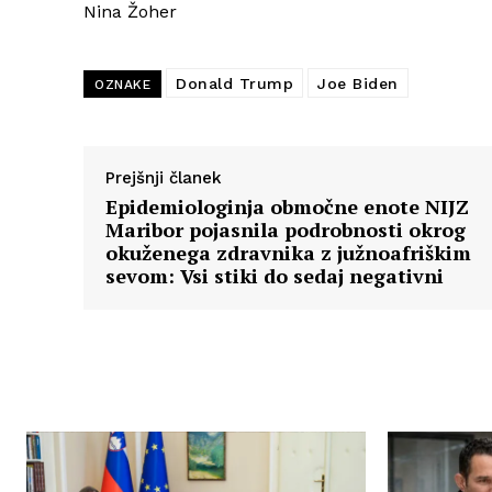
Nina Žoher
Donald Trump
Joe Biden
OZNAKE
Prejšnji članek
Epidemiologinja območne enote NIJZ
Maribor pojasnila podrobnosti okrog
okuženega zdravnika z južnoafriškim
sevom: Vsi stiki do sedaj negativni