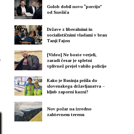
Golob dobil novo “porcijo”
od Snežiča
Države z liberalnimi in
socialističnimi vladami v bran
Tanji Fajon
[Video] Ne boste verjeli,
zaradi česar je spletni
i
vplivnež prejel vabilo policije
l
Kako je Rusinja prišla do
slovenskega državljanstva –
kljub zaporni kazni?
Nov požar na izredno
zahtevnem terenu