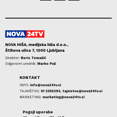
NOVA HIŠA, medijska hiša d.o.o.,
Štihova ulica 7, 1000 Ljubljana
Direktor:
Boris Tomašič
Odgovorni urednik:
Marko Puš
KONTAKT
INFO:
info@nova24tv.si
TAJNIŠTVO:
01 2355293,
tajnistvo@nova24tv.si
MARKETING:
marketing@nova24tv.si
Pogoji uporabe