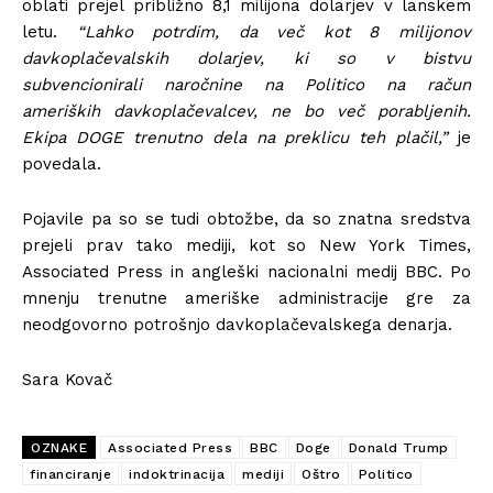
oblati prejel približno 8,1 milijona dolarjev v lanskem
letu.
“Lahko potrdim, da več kot 8 milijonov
davkoplačevalskih dolarjev, ki so v bistvu
subvencionirali naročnine na Politico na račun
ameriških davkoplačevalcev, ne bo več porabljenih.
Ekipa DOGE trenutno dela na preklicu teh plačil,”
je
povedala.
Pojavile pa so se tudi obtožbe, da so znatna sredstva
prejeli prav tako mediji, kot so New York Times,
Associated Press in angleški nacionalni medij BBC. Po
mnenju trenutne ameriške administracije gre za
neodgovorno potrošnjo davkoplačevalskega denarja.
Sara Kovač
OZNAKE
Associated Press
BBC
Doge
Donald Trump
financiranje
indoktrinacija
mediji
Oštro
Politico