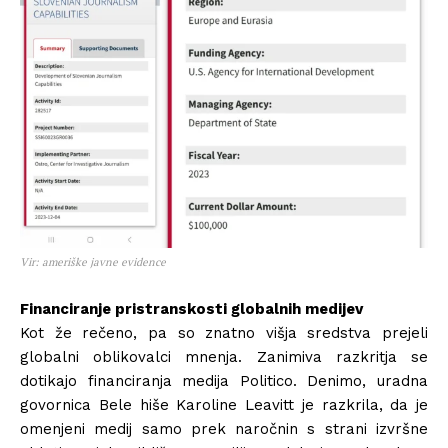
Vir: ameriške javne evidence
Financiranje pristranskosti globalnih medijev
Kot že rečeno, pa so znatno višja sredstva prejeli
globalni oblikovalci mnenja. Zanimiva razkritja se
dotikajo financiranja medija Politico. Denimo, uradna
govornica Bele hiše Karoline Leavitt je razkrila, da je
omenjeni medij samo prek naročnin s strani izvršne