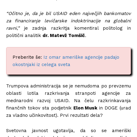
“Očitno je, da je bil USAID eden največjih bankomatov
za financiranje levičarske indoktrinacije na globalni
ravni,”
je zadnja razkritja komentiral politolog in
politični analitik
dr. Matevž Tomšič
.
Preberite še:
Iz omar ameriške agencije padajo
okostnjaki iz celega sveta
Trumpova administracija se je nemudoma po prevzemu
oblasti lotila razkrivanja stranpoti agencije za
mednarodni razvoj USAID. Na čelu razkrinkavanja
finančnih tokov sta podjetnik
Elon Musk
in DOGE (urad
za vladno učinkovitost). Prvi rezultati dela?
Svetovna javnost ugotavlja, da so se ameriški