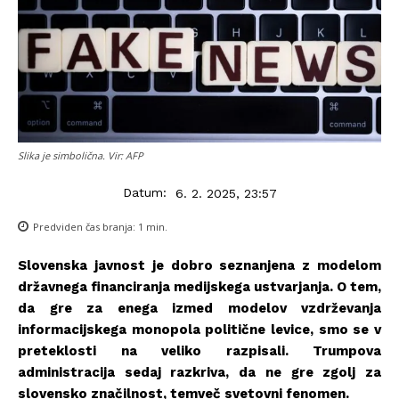
Slika je simbolična. Vir: AFP
Datum:
6. 2. 2025, 23:57
Predviden čas branja:
1
min.
Slovenska javnost je dobro seznanjena z modelom
državnega financiranja medijskega ustvarjanja. O tem,
da gre za enega izmed modelov vzdrževanja
informacijskega monopola politične levice, smo se v
preteklosti na veliko razpisali. Trumpova
administracija sedaj razkriva, da ne gre zgolj za
slovensko značilnost, temveč svetovni fenomen.