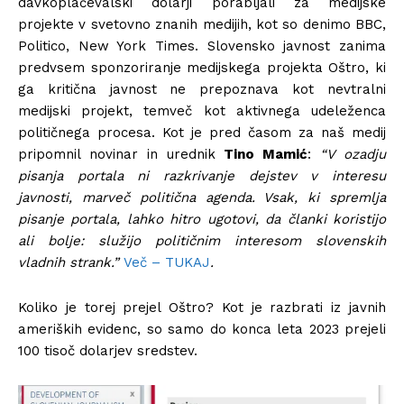
davkoplačevalski dolarji porabljali za medijske
projekte v svetovno znanih medijih, kot so denimo BBC,
Politico, New York Times. Slovensko javnost zanima
predvsem sponzoriranje medijskega projekta Oštro, ki
ga kritična javnost ne prepoznava kot nevtralni
medijski projekt, temveč kot aktivnega udeleženca
političnega procesa. Kot je pred časom za naš medij
pripomnil novinar in urednik
Tino Mamić
:
“V ozadju
pisanja portala ni razkrivanje dejstev v interesu
javnosti, marveč politična agenda. Vsak, ki spremlja
pisanje portala, lahko hitro ugotovi, da članki koristijo
ali bolje: služijo političnim interesom slovenskih
vladnih strank.”
Več – TUKAJ
.
Koliko je torej prejel Oštro? Kot je razbrati iz javnih
ameriških evidenc, so samo do konca leta 2023 prejeli
100 tisoč dolarjev sredstev.