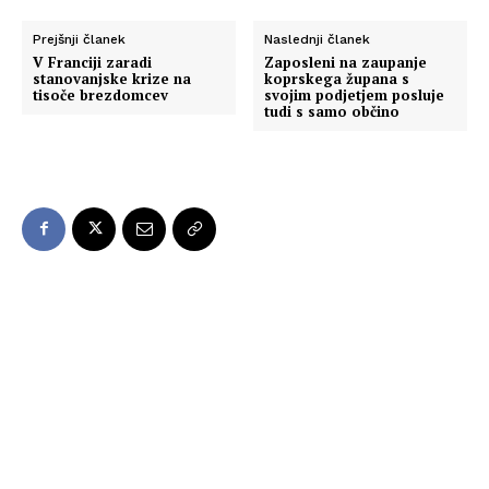
Prejšnji članek
Naslednji članek
V Franciji zaradi
Zaposleni na zaupanje
stanovanjske krize na
koprskega župana s
tisoče brezdomcev
svojim podjetjem posluje
tudi s samo občino