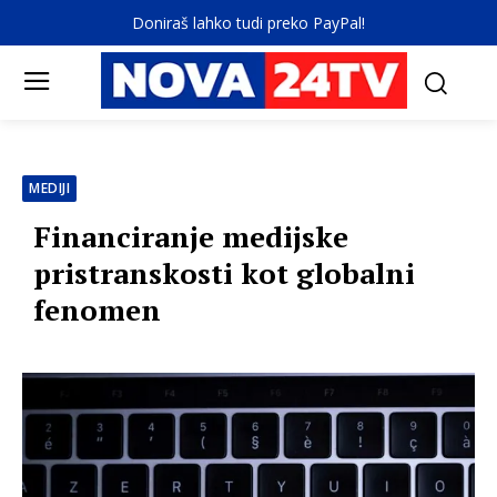
Doniraš lahko tudi preko PayPal!
MEDIJI
Financiranje medijske
pristranskosti kot globalni
fenomen