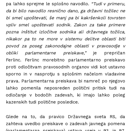
pa lahko sprejme le splošno navodilo.
“Tudi v primeru,
da bi bilo navodilo resnično dano, ga državni tožilec ne
bi smel upoštevati, še manj pa bi kakršenkoli tovrsten
vpliv smel upoštevati sodnik. Zakon za take primere
pozna inštitut izločitve sodnika ali državnega tožilca,
nikakor pa to ne more v sistemu delitve oblasti biti
povod za poseg zakonodajne oblasti v pravosodje v
obliki parlamentarne preiskave,”
je prepričan
Ferlinc. Ferlinc morebitno parlamentarno preiskavo
proti odločitvam pravosodnih organov vidi kot ustavno
sporno in v nasprotju s splošnim načelom vladavine
prava. Parlamentarna preiskava bi namreč po njegovo
lahko pomenila neposreden politični pritisk tudi na
odločanje v bodočih zadevah, ki imajo lahko poleg
kazenskih tudi politične posledice.
Glede na to, da pravico Državnega sveta RS, da
zahteva uvedbo preiskave o zadevah javnega pomena
(parlamentarna preiskava) ustava ureja v 93. in 97.