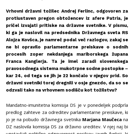
Vrhovni državni tožilec
Andrej Ferlinc, odgovoren za
protiustaven pregon obtožencev iz afere Patria, je
pričel izvajati pritiske na državne svetnike. V pismu,
ki ga je naslovil na predsednika Državnega sveta RS
Alojza Kovšca, je namreč podal več razlogov, zakaj se
ne bi opravilo parlamentarne preiskave o sodnih
procesih zoper nekdanjega mariborskega župana
Franca Kanglerja. Ta je imel zaradi slovenskega
pravosodnega sistema mukotrpne sodne postopke –
kar 24, od tega se jih je 22 končalo v njegov prid. So
državni svetniki torej dregnili v osje gnezdo, da so se
odzvali tako na vrhovnem sodišču kot tožilstvu?
Mandatno-imunitetna komisija DS je v ponedeljek podprla
predlog zahteve za odreditev parlamentarne preiskave, ki
jo je na pobudo državnega svetnika
Marjana Maučeca
na
DZ naslovila komisija DS za državno ureditev. V njej naj bi
ugotavljali politično odgovornost nosilcev javnih funkcij, ki