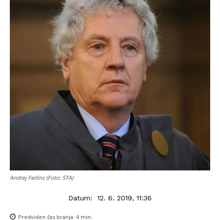
Andrej Ferlinc (Foto: STA)
Datum:
12. 6. 2019, 11:36
Predviden čas branja:
4
min.