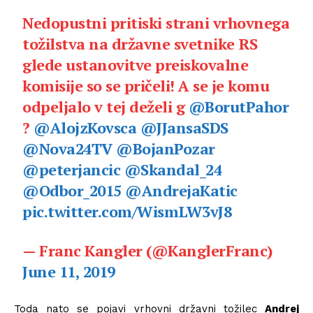
Nedopustni pritiski strani vrhovnega
tožilstva na državne svetnike RS
glede ustanovitve preiskovalne
komisije so se pričeli! A se je komu
odpeljalo v tej deželi g
@BorutPahor
?
@AlojzKovsca
@JJansaSDS
@Nova24TV
@BojanPozar
@peterjancic
@Skandal_24
@Odbor_2015
@AndrejaKatic
pic.twitter.com/WismLW3vJ8
— Franc Kangler (@KanglerFranc)
June 11, 2019
Toda nato se pojavi vrhovni državni tožilec
Andrej