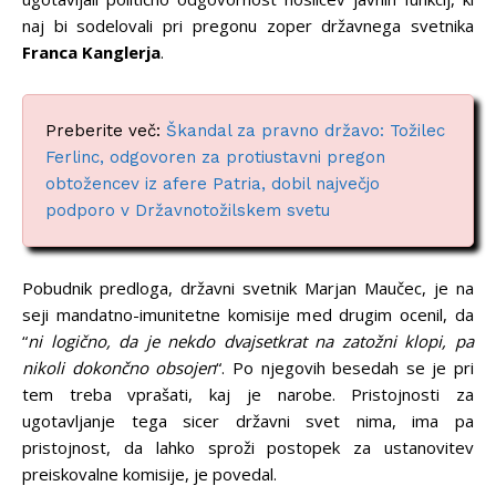
naj bi sodelovali pri pregonu zoper državnega svetnika
Franca Kanglerja
.
Preberite več:
Škandal za pravno državo: Tožilec
Ferlinc, odgovoren za protiustavni pregon
obtožencev iz afere Patria, dobil največjo
podporo v Državnotožilskem svetu
Pobudnik predloga, državni svetnik Marjan Maučec, je na
seji mandatno-imunitetne komisije med drugim ocenil, da
“
ni logično, da je nekdo dvajsetkrat na zatožni klopi, pa
nikoli dokončno obsojen
“. Po njegovih besedah se je pri
tem treba vprašati, kaj je narobe. Pristojnosti za
ugotavljanje tega sicer državni svet nima, ima pa
pristojnost, da lahko sproži postopek za ustanovitev
preiskovalne komisije, je povedal.