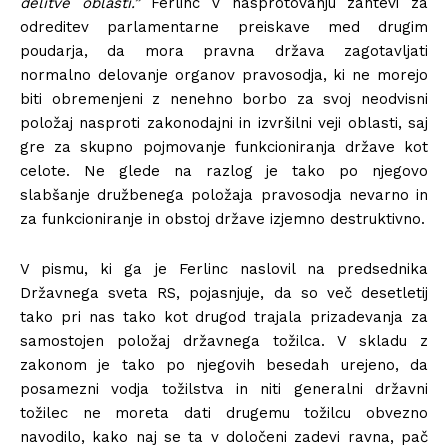
delitve oblasti.”
Ferlinc v nasprotovanju zahtevi za
odreditev parlamentarne preiskave med drugim
poudarja, da mora pravna država zagotavljati
normalno delovanje organov pravosodja, ki ne morejo
biti obremenjeni z nenehno borbo za svoj neodvisni
položaj nasproti zakonodajni in izvršilni veji oblasti, saj
gre za skupno pojmovanje funkcioniranja države kot
celote. Ne glede na razlog je tako po njegovo
slabšanje družbenega položaja pravosodja nevarno in
za funkcioniranje in obstoj države izjemno destruktivno.
V pismu, ki ga je Ferlinc naslovil na predsednika
Državnega sveta RS, pojasnjuje, da so več desetletij
tako pri nas tako kot drugod trajala prizadevanja za
samostojen položaj državnega tožilca. V skladu z
zakonom je tako po njegovih besedah urejeno, da
posamezni vodja tožilstva in niti generalni državni
tožilec ne moreta dati drugemu tožilcu obvezno
navodilo, kako naj se ta v določeni zadevi ravna, pač