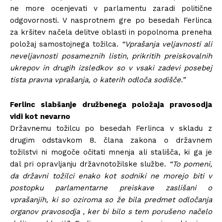
ne more ocenjevati v parlamentu zaradi politične
odgovornosti. V nasprotnem gre po besedah Ferlinca
za kršitev načela delitve oblasti in popolnoma preneha
položaj samostojnega tožilca.
“Vprašanja veljavnosti ali
neveljavnosti posameznih listin, prikritih preiskovalnih
ukrepov in drugih izsledkov so v vsaki zadevi posebej
tista pravna vprašanja, o katerih odloča sodišče.”
Ferlinc slabšanje družbenega položaja pravosodja
vidi kot nevarno
Državnemu tožilcu po besedah Ferlinca v skladu z
drugim odstavkom 8. člana zakona o državnem
tožilstvi ni mogoče očitati mnenja ali stališča, ki ga je
dal pri opravljanju državnotožilske službe.
“To pomeni,
da državni tožilci enako kot sodniki ne morejo biti v
postopku parlamentarne preiskave zaslišani o
vprašanjih, ki so oziroma so že bila predmet odločanja
organov pravosodja , ker bi bilo s tem porušeno načelo