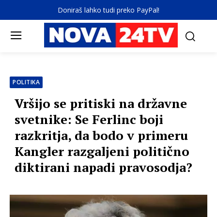
Doniraš lahko tudi preko PayPal!
POLITIKA
Vršijo se pritiski na državne
svetnike: Se Ferlinc boji
razkritja, da bodo v primeru
Kangler razgaljeni politično
diktirani napadi pravosodja?