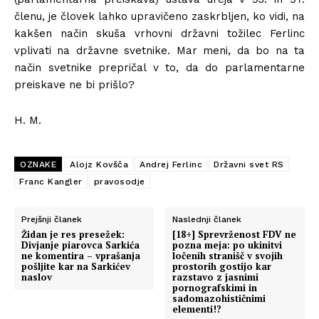
členu, je človek lahko upravičeno zaskrbljen, ko vidi, na
kakšen način skuša vrhovni državni tožilec Ferlinc
vplivati na državne svetnike. Mar meni, da bo na ta
način svetnike prepričal v to, da do parlamentarne
preiskave ne bi prišlo?
H. M.
OZNAKE
Alojz Kovšča
Andrej Ferlinc
Državni svet RS
Franc Kangler
pravosodje
Prejšnji članek
Naslednji članek
Židan je res presežek:
[18+] Sprevrženost FDV ne
Divjanje piarovca Sarkića
pozna meja: po ukinitvi
ne komentira – vprašanja
ločenih stranišč v svojih
pošljite kar na Sarkićev
prostorih gostijo kar
naslov
razstavo z jasnimi
pornografskimi in
sadomazohističnimi
elementi!?