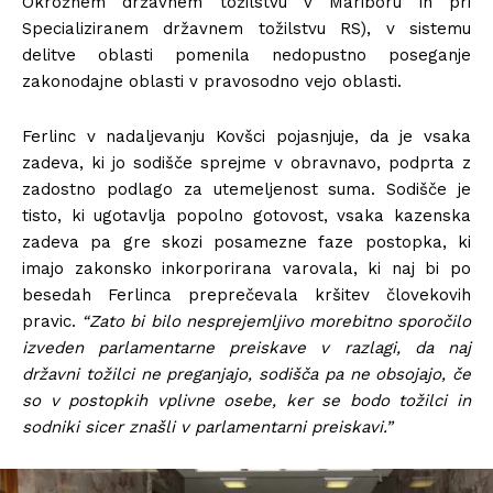
Okrožnem državnem tožilstvu v Mariboru in pri
Specializiranem državnem tožilstvu RS), v sistemu
delitve oblasti pomenila nedopustno poseganje
zakonodajne oblasti v pravosodno vejo oblasti.
Ferlinc v nadaljevanju Kovšci pojasnjuje, da je vsaka
zadeva, ki jo sodišče sprejme v obravnavo, podprta z
zadostno podlago za utemeljenost suma. Sodišče je
tisto, ki ugotavlja popolno gotovost, vsaka kazenska
zadeva pa gre skozi posamezne faze postopka, ki
imajo zakonsko inkorporirana varovala, ki naj bi po
besedah Ferlinca preprečevala kršitev človekovih
pravic.
“Zato bi bilo nesprejemljivo morebitno sporočilo
izveden parlamentarne preiskave v razlagi, da naj
državni tožilci ne preganjajo, sodišča pa ne obsojajo, če
so v postopkih vplivne osebe, ker se bodo tožilci in
sodniki sicer znašli v parlamentarni preiskavi.”