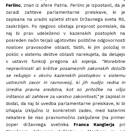
Ferlinc
, znan iz afere Patria. Ferlinc je izpostavil, da je
zaradi zahteve parlamentarne preiskave, ki je
zapisana na uradni spletni strani Državnega sveta RS,
zaskrbljen. Po njegovo obstaja preprost pomislek, da
naj bi prav udeleženci v kazenskih postopkih na
posreden način terjali ugotovitev politične odgovornosti
nosilcev pravosodne oblasti, tistih, ki jim položaj in
poklic v sistemu delitve oblasti narekujeta, da delujejo
v ustavni funkciji pregona ali sojenja.
“Morebitne
nepravilnosti ali kršitve posameznih zakonskih določb
se rešujejo v okviru kazenskih postopkov v sistemu
ustreznih zavor in ravnovesij, ki jih nudijo redna in
izredna pravna sredstva, kot so pritožbe na višjo
inštanco ali zahteve za varstvo zakonitosti,”
je zapisal in
dodal, da naj bi uvedba parlamentarne preiskave, ki bi
izhajala izključno iz konkretnih zadev, med katerimi
nekatere še niso pravnomočno zaključene (na primer
zoper državnega svetnika
Franca Kanglerja
pri