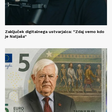
Zaključek digitalnega ustvarjalca: “Zdaj vemo kdo
je Natjaša”