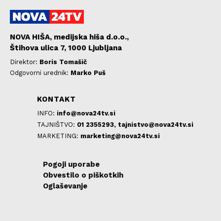
NOVA HIŠA, medijska hiša d.o.o.,
Štihova ulica 7, 1000 Ljubljana
Direktor:
Boris Tomašič
Odgovorni urednik:
Marko Puš
KONTAKT
INFO:
info@nova24tv.si
TAJNIŠTVO:
01 2355293,
tajnistvo@nova24tv.si
MARKETING:
marketing@nova24tv.si
Pogoji uporabe
Obvestilo o piškotkih
Oglaševanje