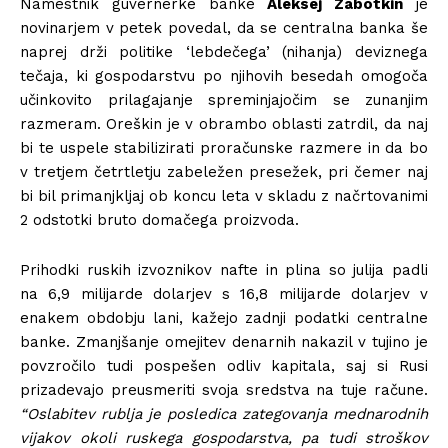
Namestnik guvernerke banke
Aleksej Zabotkin
je
novinarjem v petek povedal, da se centralna banka še
naprej drži politike ‘lebdečega’ (nihanja) deviznega
tečaja, ki gospodarstvu po njihovih besedah omogoča
učinkovito prilagajanje spreminjajočim se zunanjim
razmeram. Oreškin je v obrambo oblasti zatrdil, da naj
bi te uspele stabilizirati proračunske razmere in da bo
v tretjem četrtletju zabeležen presežek, pri čemer naj
bi bil primanjkljaj ob koncu leta v skladu z načrtovanimi
2 odstotki bruto domačega proizvoda.
Prihodki ruskih izvoznikov nafte in plina so julija padli
na 6,9 milijarde dolarjev s 16,8 milijarde dolarjev v
enakem obdobju lani, kažejo zadnji podatki centralne
banke. Zmanjšanje omejitev denarnih nakazil v tujino je
povzročilo tudi pospešen odliv kapitala, saj si Rusi
prizadevajo preusmeriti svoja sredstva na tuje račune.
“Oslabitev rublja je posledica zategovanja mednarodnih
vijakov okoli ruskega gospodarstva, pa tudi stroškov