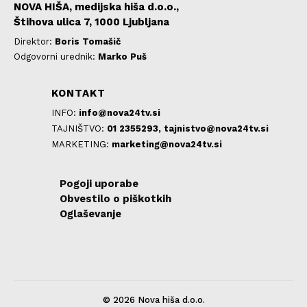
NOVA HIŠA, medijska hiša d.o.o.,
Štihova ulica 7, 1000 Ljubljana
Direktor:
Boris Tomašič
Odgovorni urednik:
Marko Puš
KONTAKT
INFO:
info@nova24tv.si
TAJNIŠTVO:
01 2355293,
tajnistvo@nova24tv.si
MARKETING:
marketing@nova24tv.si
Pogoji uporabe
Obvestilo o piškotkih
Oglaševanje
© 2026 Nova hiša d.o.o.