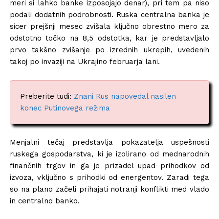
meri si lahko banke izposojajo denar), pri tem pa niso
podali dodatnih podrobnosti. Ruska centralna banka je
sicer prejšnji mesec zvišala ključno obrestno mero za
odstotno točko na 8,5 odstotka, kar je predstavljalo
prvo takšno zvišanje po izrednih ukrepih, uvedenih
takoj po invaziji na Ukrajino februarja lani.
Preberite tudi:
Znani Rus napovedal nasilen
konec Putinovega režima
Menjalni tečaj predstavlja pokazatelja uspešnosti
ruskega gospodarstva, ki je izolirano od mednarodnih
finančnih trgov in ga je prizadel upad prihodkov od
izvoza, vključno s prihodki od energentov. Zaradi tega
so na plano začeli prihajati notranji konflikti med vlado
in centralno banko.