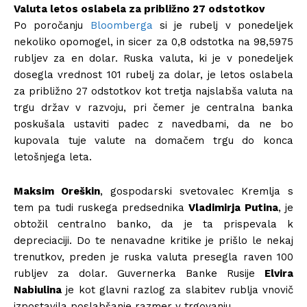
Valuta letos oslabela za približno 27 odstotkov
Po poročanju
Bloomberga
si je rubelj v ponedeljek
nekoliko opomogel, in sicer za 0,8 odstotka na 98,5975
rubljev za en dolar. Ruska valuta, ki je v ponedeljek
dosegla vrednost 101 rubelj za dolar,
je letos oslabela
za približno 27 odstotkov kot tretja najslabša valuta na
trgu držav v razvoju, pri čemer je centralna banka
poskušala ustaviti padec z navedbami, da ne bo
kupovala tuje valute na domačem trgu do konca
letošnjega leta.
Maksim Oreškin
, gospodarski svetovalec Kremlja s
tem pa tudi ruskega predsednika
Vladimirja Putina
, je
obtožil centralno banko, da je ta prispevala k
depreciaciji. Do te nenavadne kritike je prišlo le nekaj
trenutkov, preden je ruska valuta presegla raven 100
rubljev za dolar. Guvernerka Banke Rusije
Elvira
Nabiulina
je kot glavni razlog za slabitev rublja vnovič
izpostavila poslabšanje razmer v trgovanju.