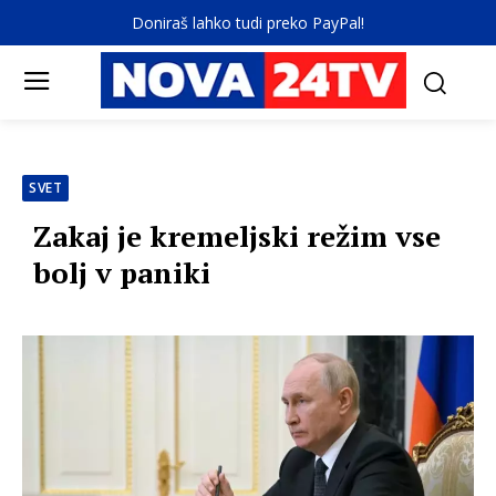
Doniraš lahko tudi preko PayPal!
SVET
Zakaj je kremeljski režim vse
bolj v paniki