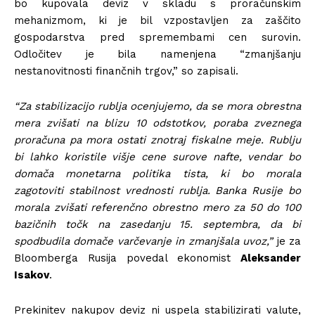
bo kupovala deviz v skladu s proračunskim
mehanizmom, ki je bil vzpostavljen za zaščito
gospodarstva pred spremembami cen surovin.
Odločitev je bila namenjena “zmanjšanju
nestanovitnosti finančnih trgov,” so zapisali.
“Za stabilizacijo rublja ocenjujemo, da se mora obrestna
mera zvišati na blizu 10 odstotkov, poraba zveznega
proračuna pa mora ostati znotraj fiskalne meje. Rublju
bi lahko koristile višje cene surove nafte, vendar bo
domača monetarna politika tista, ki bo morala
zagotoviti stabilnost vrednosti rublja. Banka Rusije bo
morala zvišati referenčno obrestno mero za 50 do 100
bazičnih točk na zasedanju 15. septembra, da bi
spodbudila domače varčevanje in zmanjšala uvoz,”
je za
Bloomberga Rusija povedal ekonomist
Aleksander
Isakov
.
Prekinitev nakupov deviz ni uspela stabilizirati valute,