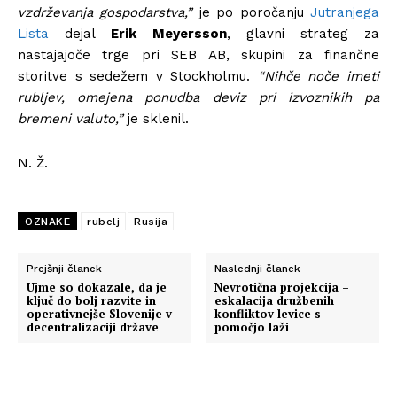
vzdrževanja gospodarstva,”
je po poročanju
Jutranjega
Lista
dejal
Erik Meyersson
, glavni strateg za
nastajajoče trge pri SEB AB, skupini za finančne
storitve s sedežem v Stockholmu.
“Nihče noče imeti
rubljev, omejena ponudba deviz pri izvoznikih pa
bremeni valuto,”
je sklenil.
N. Ž.
OZNAKE
rubelj
Rusija
Prejšnji članek
Naslednji članek
Ujme so dokazale, da je
Nevrotična projekcija –
ključ do bolj razvite in
eskalacija družbenih
operativnejše Slovenije v
konfliktov levice s
decentralizaciji države
pomočjo laži