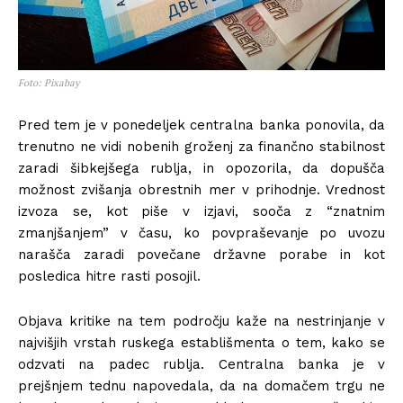
Foto: Pixabay
Pred tem je v ponedeljek centralna banka ponovila, da
trenutno ne vidi nobenih groženj za finančno stabilnost
zaradi šibkejšega rublja, in opozorila, da dopušča
možnost zvišanja obrestnih mer v prihodnje. Vrednost
izvoza se, kot piše v izjavi, sooča z “znatnim
zmanjšanjem” v času, ko povpraševanje po uvozu
narašča zaradi povečane državne porabe in kot
posledica hitre rasti posojil.
Objava kritike na tem področju kaže na nestrinjanje v
najvišjih vrstah ruskega establišmenta o tem, kako se
odzvati na padec rublja. Centralna banka je v
prejšnjem tednu napovedala, da na domačem trgu ne