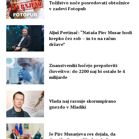
Tožilstvo noče posredovati obtožnice
v zadevi Fotopub
Aljuš Pertinač: “Nataša Pirc Musar hodi
krepko čez rob – in to na račun
države”
Znanstveniki hočejo prepoloviti
človeštvo: do 2200 naj bi ostalo le 4
milijarde
Vlada naj razsuje skorumpirano
gnezdo v Mladiki
Je Pirc Musarjeva res dejala, da