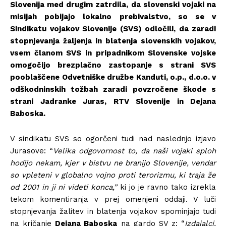
Slovenija med drugim zatrdila, da
slovenski vojaki na
misijah pobijajo lokalno prebivalstvo, so se v
Sindikatu vojakov Slovenije (SVS) odločili, da zaradi
stopnjevanja žaljenja in blatenja slovenskih vojakov,
vsem članom SVS in pripadnikom Slovenske vojske
omogočijo brezplačno zastopanje s strani SVS
pooblaščene Odvetniške družbe Kanduti, o.p., d.o.o. v
odškodninskih tožbah zaradi
povzročene škode s
strani Jadranke Juras, RTV Slovenije in Dejana
Baboska.
V sindikatu SVS so ogorčeni tudi nad naslednjo izjavo
Jurasove: “
Velika odgovornost to, da naši vojaki sploh
hodijo nekam, kjer v bistvu ne branijo Slovenije, vendar
so vpleteni v globalno vojno proti terorizmu, ki traja že
od 2001 in ji ni videti konca,”
ki jo je ravno tako izrekla
tekom komentiranja v prej omenjeni oddaji. V luči
stopnjevanja žalitev in blatenja vojakov spominjajo tudi
na kričanje
Dejana Baboska
na gardo SV z: “
Izdajalci,