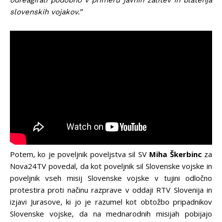
odreagirali podobno v primeru javnih žalitev in blatenja
slovenskih vojakov.”
Potem, ko je poveljnik poveljstva sil SV
Miha Škerbinc
za
Nova24TV povedal, da kot poveljnik sil Slovenske vojske in
poveljnik vseh misij Slovenske vojske v tujini odločno
protestira proti načinu razprave v oddaji RTV Slovenija in
izjavi Jurasove, ki jo je razumel kot obtožbo pripadnikov
Slovenske vojske, da na mednarodnih misijah pobijajo