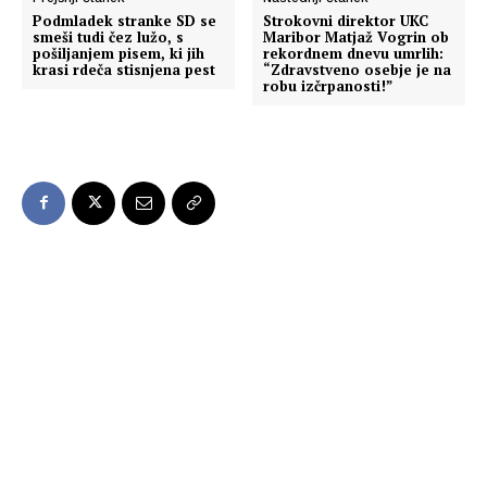
Podmladek stranke SD se
Strokovni direktor UKC
smeši tudi čez lužo, s
Maribor Matjaž Vogrin ob
pošiljanjem pisem, ki jih
rekordnem dnevu umrlih:
krasi rdeča stisnjena pest
“Zdravstveno osebje je na
robu izčrpanosti!”