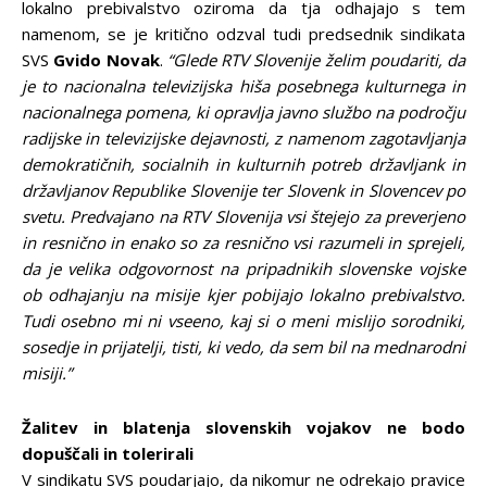
lokalno prebivalstvo oziroma da tja odhajajo s tem
namenom, se je kritično odzval tudi predsednik sindikata
SVS
Gvido Novak
.
“Glede RTV Slovenije želim poudariti, da
je to nacionalna televizijska hiša posebnega kulturnega in
nacionalnega pomena, ki opravlja javno službo na področju
radijske in televizijske dejavnosti, z namenom zagotavljanja
demokratičnih, socialnih in kulturnih potreb državljank in
državljanov Republike Slovenije ter Slovenk in Slovencev po
svetu. Predvajano na RTV Slovenija vsi štejejo za preverjeno
in resnično in enako so za resnično vsi razumeli in sprejeli,
da je velika odgovornost na pripadnikih slovenske vojske
ob odhajanju na misije kjer pobijajo lokalno prebivalstvo.
Tudi osebno mi ni vseeno, kaj si o meni mislijo sorodniki,
sosedje in prijatelji, tisti, ki vedo, da sem bil na mednarodni
misiji.”
Žalitev in blatenja slovenskih vojakov ne bodo
dopuščali in tolerirali
V sindikatu SVS poudarjajo, da nikomur ne odrekajo pravice