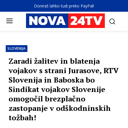
Doniraš lahko tudi preko PayPal!
SLOVENIJA
Zaradi žalitev in blatenja
vojakov s strani Jurasove, RTV
Slovenija in Baboska bo
Sindikat vojakov Slovenije
omogočil brezplačno
zastopanje v odškodninskih
tožbah!