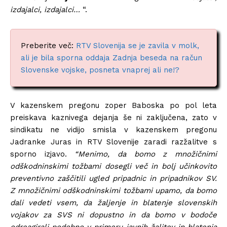
izdajalci, izdajalci…
“.
Preberite več:
RTV Slovenija se je zavila v molk,
ali je bila sporna oddaja Zadnja beseda na račun
Slovenske vojske, posneta vnaprej ali ne!?
V kazenskem pregonu zoper Baboska po pol leta
preiskava kaznivega dejanja še ni zaključena, zato v
sindikatu ne vidijo smisla v kazenskem pregonu
Jadranke Juras in RTV Slovenije zaradi razžalitve s
sporno izjavo.
“Menimo, da bomo z množičnimi
odškodninskimi tožbami dosegli več in bolj učinkovito
preventivno zaščitili ugled pripadnic in pripadnikov SV.
Z množičnimi odškodninskimi tožbami upamo, da bomo
dali vedeti vsem, da žaljenje in blatenje slovenskih
vojakov za SVS ni dopustno in da bomo v bodoče