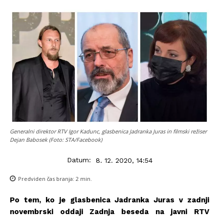
Generalni direktor RTV Igor Kadunc, glasbenica Jadranka Juras in filmski režiser
Dejan Babosek (Foto: STA/Facebook)
Datum:
8. 12. 2020, 14:54
Predviden čas branja:
2
min.
Po tem, ko je
glasbenica Jadranka Juras v zadnji
novembrski oddaji Zadnja beseda na javni RTV