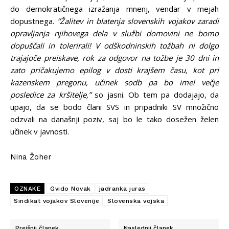
do demokratičnega izražanja mnenj, vendar v mejah
dopustnega.
“Žalitev in blatenja slovenskih vojakov zaradi
opravljanja njihovega dela v službi domovini ne bomo
dopuščali in tolerirali! V odškodninskih tožbah ni dolgo
trajajoče preiskave, rok za odgovor na tožbe je 30 dni in
zato pričakujemo epilog v dosti krajšem času, kot pri
kazenskem pregonu, učinek sodb pa bo imel večje
posledice za kršitelje,”
so jasni. Ob tem pa dodajajo, da
upajo, da se bodo člani SVS in pripadniki SV množično
odzvali na današnji poziv, saj bo le tako dosežen želen
učinek v javnosti.
Nina Žoher
OZNAKE
Gvido Novak
jadranka juras
Sindikat vojakov Slovenije
Slovenska vojska
Prejšnji članek
Naslednji članek