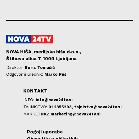
NOVA HIŠA, medijska hiša d.o.o.,
Štihova ulica 7, 1000 Ljubljana
Direktor:
Boris Tomašič
Odgovorni urednik:
Marko Puš
KONTAKT
INFO:
info@nova24tv.si
TAJNIŠTVO:
01 2355293,
tajnistvo@nova24tv.si
MARKETING:
marketing@nova24tv.si
Pogoji uporabe
Obvestilo o piškotkih