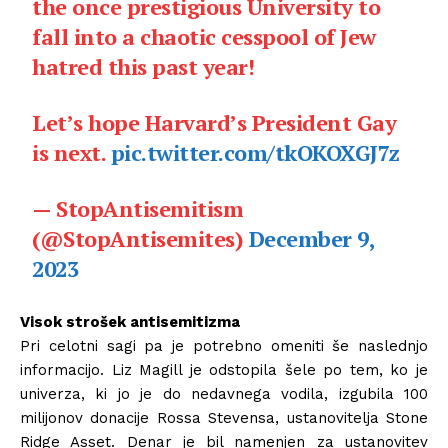
the once prestigious University to
fall into a chaotic cesspool of Jew
hatred this past year!
Let’s hope Harvard’s President Gay
is next.
pic.twitter.com/tkOKOXGJ7z
— StopAntisemitism
(@StopAntisemites)
December 9,
2023
Visok strošek antisemitizma
Pri celotni sagi pa je potrebno omeniti še naslednjo
informacijo. Liz Magill je odstopila šele po tem, ko je
univerza, ki jo je do nedavnega vodila, izgubila 100
milijonov donacije Rossa Stevensa, ustanovitelja Stone
Ridge Asset. Denar je bil namenjen za ustanovitev