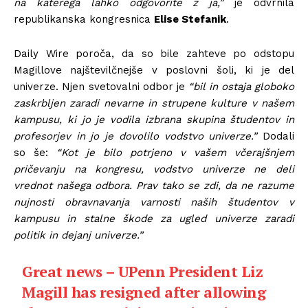
na katerega lahko odgovorite z ja,”
je odvrnila
republikanska kongresnica
Elise Stefanik
.
Daily Wire poroča, da so bile zahteve po odstopu
Magillove najštevilčnejše v poslovni šoli, ki je del
univerze. Njen svetovalni odbor je
“bil in ostaja globoko
zaskrbljen zaradi nevarne in strupene kulture v našem
kampusu, ki jo je vodila izbrana skupina študentov in
profesorjev in jo je dovolilo vodstvo univerze.”
Dodali
so še:
“Kot je bilo potrjeno v vašem včerajšnjem
pričevanju na kongresu, vodstvo univerze ne deli
vrednot našega odbora. Prav tako se zdi, da ne razume
nujnosti obravnavanja varnosti naših študentov v
kampusu in stalne škode za ugled univerze zaradi
politik in dejanj univerze.”
Great news – UPenn President Liz
Magill has resigned after allowing