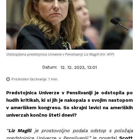
Odstopljena predstojnica Univerze v Pensilvaniji Liz Magill (Vir: AFP)
Datum:
12. 12. 2023, 13:01
Predviden čas branja:
1
min.
Predstojnica Univerze v Pensilvaniji je odstopila po
hudih kritikah, ki si jih je nakopala s svojim nastopom
v ameriškem kongresu. So skrajni levici na ameriških
univerzah končno šteti dnevi?
“
Liz Magill
je prostovoljno podala odstop s položaja
predstojnice Univerze v Pensilvaniji,”
je povedal
Scott