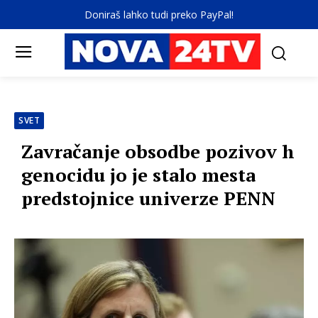
Doniraš lahko tudi preko PayPal!
SVET
Zavračanje obsodbe pozivov h
genocidu jo je stalo mesta
predstojnice univerze PENN