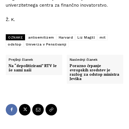
univerzitetnega centra za finančno inovatorstvo.
Ž. K.
OZNAKE
antisemitizem
Harvard
Liz Magill
mit
odstop
Univerza v Pensilvaniji
Prejšnji članek
Naslednji članek
Na “depolitizirani” RTV le
Porazno črpanje
še sami naši
evropskih sredstev je
razlog za odstop ministra
Jevška