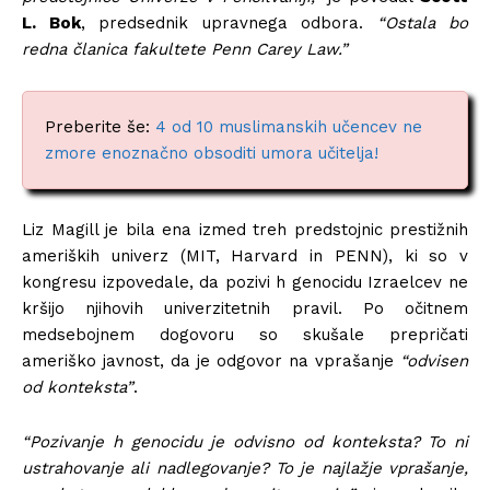
L. Bok
, predsednik upravnega odbora.
“Ostala bo
redna članica fakultete Penn Carey Law.”
Preberite še:
4 od 10 muslimanskih učencev ne
zmore enoznačno obsoditi umora učitelja!
Liz Magill je bila ena izmed treh predstojnic prestižnih
ameriških univerz (MIT, Harvard in PENN), ki so v
kongresu izpovedale, da pozivi h genocidu Izraelcev ne
kršijo njihovih univerzitetnih pravil. Po očitnem
medsebojnem dogovoru so skušale prepričati
ameriško javnost, da je odgovor na vprašanje
“odvisen
od konteksta”
.
“Pozivanje h genocidu je odvisno od konteksta? To ni
ustrahovanje ali nadlegovanje? To je najlažje vprašanje,