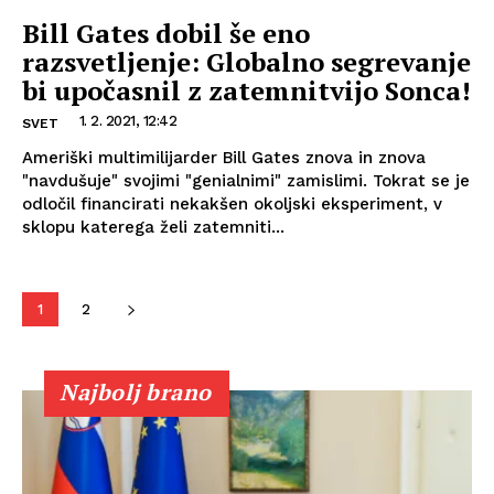
Bill Gates dobil še eno
razsvetljenje: Globalno segrevanje
bi upočasnil z zatemnitvijo Sonca!
1. 2. 2021, 12:42
SVET
Ameriški multimilijarder Bill Gates znova in znova
"navdušuje" svojimi "genialnimi" zamislimi. Tokrat se je
odločil financirati nekakšen okoljski eksperiment, v
sklopu katerega želi zatemniti...
1
2
Najbolj brano