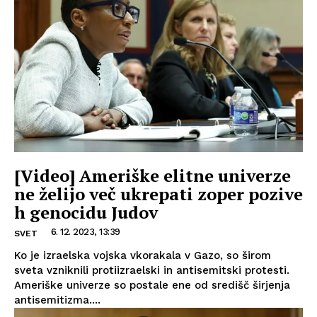
[Video] Ameriške elitne univerze
ne želijo več ukrepati zoper pozive
h genocidu Judov
6. 12. 2023, 13:39
SVET
Ko je izraelska vojska vkorakala v Gazo, so širom
sveta vzniknili protiizraelski in antisemitski protesti.
Ameriške univerze so postale ene od središč širjenja
antisemitizma....