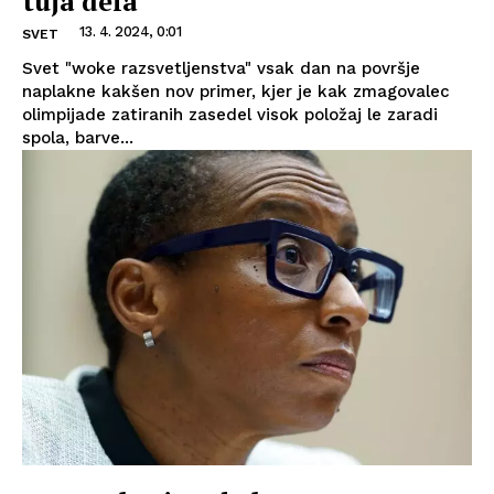
tuja dela
13. 4. 2024, 0:01
SVET
Svet "woke razsvetljenstva" vsak dan na površje
naplakne kakšen nov primer, kjer je kak zmagovalec
olimpijade zatiranih zasedel visok položaj le zaradi
spola, barve...