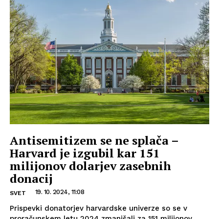
Antisemitizem se ne splača –
Harvard je izgubil kar 151
milijonov dolarjev zasebnih
donacij
19. 10. 2024, 11:08
SVET
Prispevki donatorjev harvardske univerze so se v
proračunskem letu 2024 zmanjšali za 151 milijonov