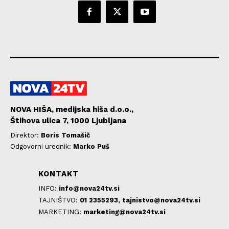
NOVA HIŠA, medijska hiša d.o.o.,
Štihova ulica 7, 1000 Ljubljana
Direktor:
Boris Tomašič
Odgovorni urednik:
Marko Puš
KONTAKT
INFO:
info@nova24tv.si
TAJNIŠTVO:
01 2355293,
tajnistvo@nova24tv.si
MARKETING:
marketing@nova24tv.si