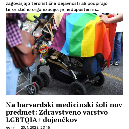
zagovarjajo teroristične dejavnosti ali podpirajo
teroristično organizacijo, je nedopusten in...
Na harvardski medicinski šoli nov
predmet: Zdravstveno varstvo
LGBTQIA+ dojenčkov
20. 1. 2023, 23:45
SVET