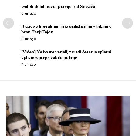
Golob dobil novo “porcijo” od Snežiča
8 ur ago
Države z liberalnimi in socialističnimi vladami v
bran Tanji Fajon
9 ur ago
[Video] Ne boste verjeli, zaradi česar je spletni
vplivnež prejel vabilo policije
7 ur ago