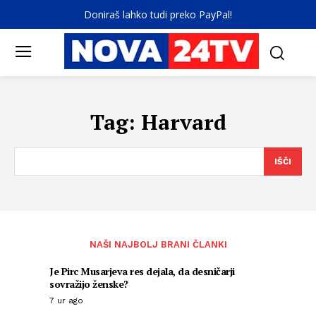
Doniraš lahko tudi preko PayPal!
Tag:
Harvard
IŠČI
NAŠI NAJBOLJ BRANI ČLANKI
Je Pirc Musarjeva res dejala, da desničarji
sovražijo ženske?
7 ur ago