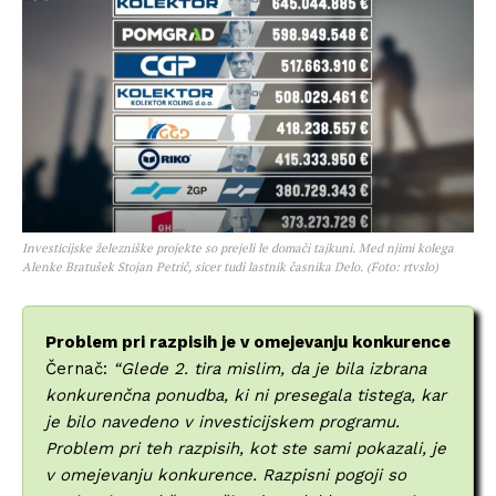
Investicijske železniške projekte so prejeli le domači tajkuni. Med njimi kolega
Alenke Bratušek Stojan Petrič, sicer tudi lastnik časnika Delo. (Foto: rtvslo)
Problem pri razpisih je v omejevanju konkurence
Černač:
“Glede 2. tira mislim, da je bila izbrana
konkurenčna ponudba, ki ni presegala tistega, kar
je bilo navedeno v investicijskem programu.
Problem pri teh razpisih, kot ste sami pokazali, je
v omejevanju konkurence. Razpisni pogoji so