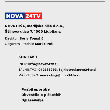
NOVA HIŠA, medijska hiša d.o.o.,
Štihova ulica 7, 1000 Ljubljana
Direktor:
Boris Tomašič
Odgovorni urednik:
Marko Puš
KONTAKT
INFO:
info@nova24tv.si
TAJNIŠTVO:
01 2355293,
tajnistvo@nova24tv.si
MARKETING:
marketing@nova24tv.si
Pogoji uporabe
Obvestilo o piškotkih
Oglaševanje