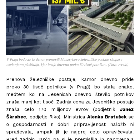
V Pragi bodo za ta denar prenovili Masarykovo železniško postajo skupaj z
ozelenjeno ploščadjo, kjer imajo dnevno preko 30 tisoč potnikov. (Foto: rtvslo)
Prenova železniške postaje, kamor dnevno pride
preko 30 tisoč potnikov (v Pragi) bo stala enako,
medtem ko na Jesenicah dnevno število potnikov
znaša manj kot tisoč. Zadnja cena za Jeseniško postajo
znaša celo 170 milijonov evrov (podjetnik
Janez
Škrabec
, podjetje Riko). Ministrica
Alenka Bratušek
se
o gospodarnosti in dobri pripravljenosti naložb ni
spraševala, ampak jih je najprej celo opravičevala.
Pred zadnjo Tarčo pa si je premislila in napovedala