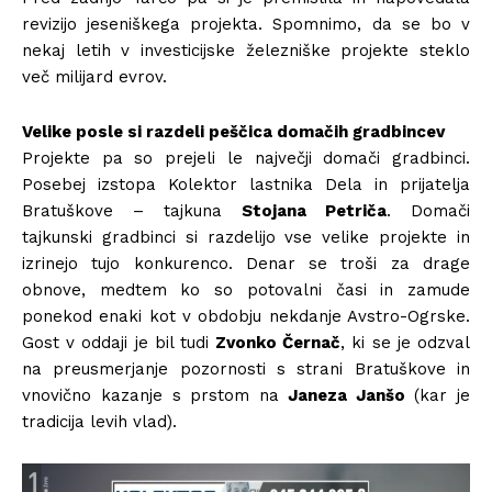
revizijo jeseniškega projekta. Spomnimo, da se bo v
nekaj letih v investicijske železniške projekte steklo
več milijard evrov.
Velike posle si razdeli peščica domačih gradbincev
Projekte pa so prejeli le največji domači gradbinci.
Posebej izstopa Kolektor lastnika Dela in prijatelja
Bratuškove – tajkuna
Stojana Petriča
. Domači
tajkunski gradbinci si razdelijo vse velike projekte in
izrinejo tujo konkurenco. Denar se troši za drage
obnove, medtem ko so potovalni časi in zamude
ponekod enaki kot v obdobju nekdanje Avstro-Ogrske.
Gost v oddaji je bil tudi
Zvonko Černač
, ki se je odzval
na preusmerjanje pozornosti s strani Bratuškove in
vnovično kazanje s prstom na
Janeza Janšo
(kar je
tradicija levih vlad).