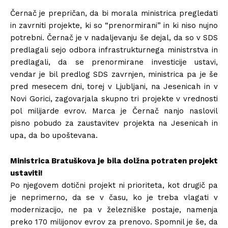
Černač je prepričan, da bi morala ministrica pregledati
in zavrniti projekte, ki so “prenormirani” in ki niso nujno
potrebni. Černač je v nadaljevanju še dejal, da so v SDS
predlagali sejo odbora infrastrukturnega ministrstva in
predlagali, da se prenormirane investicije ustavi,
vendar je bil predlog SDS zavrnjen, ministrica pa je še
pred mesecem dni, torej v Ljubljani, na Jesenicah in v
Novi Gorici, zagovarjala skupno tri projekte v vrednosti
pol milijarde evrov. Marca je Černač nanjo naslovil
pisno pobudo za zaustavitev projekta na Jesenicah in
upa, da bo upoštevana.
Ministrica Bratuškova je bila dolžna potraten projekt
ustaviti!
Po njegovem dotični projekt ni prioriteta, kot drugič pa
je neprimerno, da se v času, ko je treba vlagati v
modernizacijo, ne pa v železniške postaje, namenja
preko 170 milijonov evrov za prenovo. Spomnil je še, da