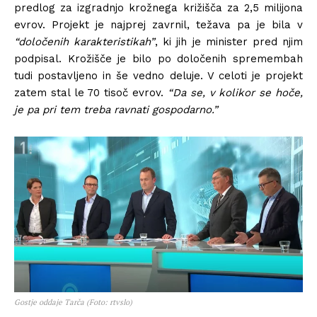
predlog za izgradnjo krožnega križišča za 2,5 milijona
evrov. Projekt je najprej zavrnil, težava pa je bila v
“določenih karakteristikah”
, ki jih je minister pred njim
podpisal. Krožišče je bilo po določenih spremembah
tudi postavljeno in še vedno deluje. V celoti je projekt
zatem stal le 70 tisoč evrov.
“Da se, v kolikor se hoče,
je pa pri tem treba ravnati gospodarno.”
Gostje oddaje Tarča (Foto: rtvslo)