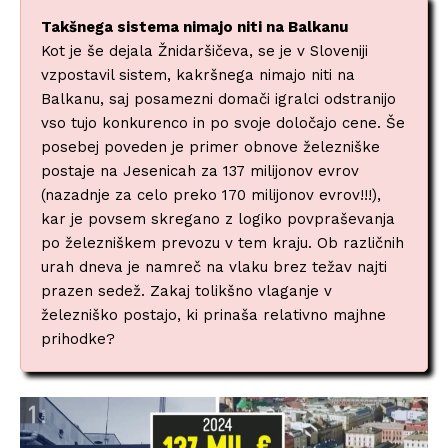
Takšnega sistema nimajo niti na Balkanu
Kot je še dejala Žnidaršičeva, se je v Sloveniji
vzpostavil sistem, kakršnega nimajo niti na
Balkanu, saj posamezni domači igralci odstranijo
vso tujo konkurenco in po svoje določajo cene. Še
posebej poveden je primer obnove železniške
postaje na Jesenicah za 137 milijonov evrov
(nazadnje za celo preko 170 milijonov evrov!!!),
kar je povsem skregano z logiko povpraševanja
po železniškem prevozu v tem kraju. Ob različnih
urah dneva je namreč na vlaku brez težav najti
prazen sedež. Zakaj tolikšno vlaganje v
železniško postajo, ki prinaša relativno majhne
prihodke?