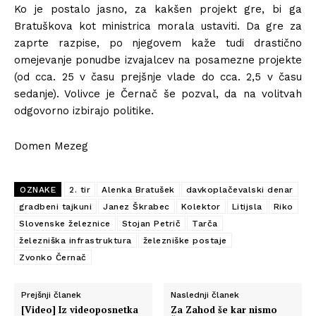
Ko je postalo jasno, za kakšen projekt gre, bi ga
Bratuškova kot ministrica morala ustaviti. Da gre za
zaprte razpise, po njegovem kaže tudi drastično
omejevanje ponudbe izvajalcev na posamezne projekte
(od cca. 25 v času prejšnje vlade do cca. 2,5 v času
sedanje). Volivce je Černač še pozval, da na volitvah
odgovorno izbirajo politike.
Domen Mezeg
OZNAKE
2. tir
Alenka Bratušek
davkoplačevalski denar
gradbeni tajkuni
Janez Škrabec
Kolektor
Litijsla
Riko
Slovenske železnice
Stojan Petrič
Tarča
železniška infrastruktura
železniške postaje
Zvonko Černač
Prejšnji članek
Naslednji članek
[Video] Iz videoposnetka
Za Zahod še kar nismo