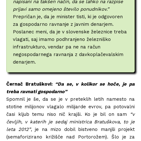
napisani na takšen način, da se lahko na razpise
prijavi samo omejeno število ponudnikov.”
Prepričan je, da je minister tisti, ki je odgovoren
za gospodarno ravnanje z javnim denarjem.
Poslanec meni, da je v slovenske železnice treba
vlagati, saj imamo podhranjeno železniško
infrastrukturo, vendar pa ne na račun
negospodarnega ravnanja z davkoplačevalskim
denarjem.
Černač Bratuškovi:
“Da se, v kolikor se hoče, je pa
treba ravnati gospodarno”
Spomnil je še, da se je v preteklih letih namesto na
stotine milijonov vlagalo milijarde evrov, pa potovalni
časi kljub temu niso nič krajši. Ko je bil on sam
“v
čevljih, v katerih je sedaj ministrica Bratuškova, to je
leta 2012”
, je na mizo dobil bistveno manjši projekt
(semaforizirano križišče nad Portorožem). Šlo je za