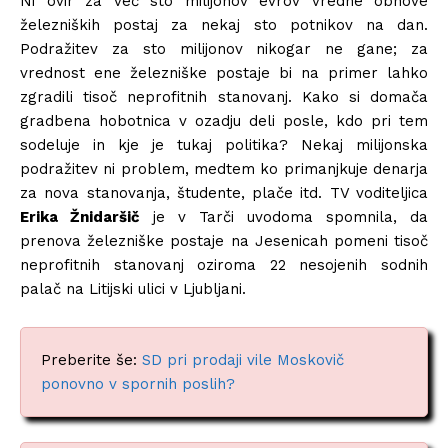
Ni ovir za več sto milijonov evrov vredne obnove
železniških postaj za nekaj sto potnikov na dan.
Podražitev za sto milijonov nikogar ne gane; za
vrednost ene železniške postaje bi na primer lahko
zgradili tisoč neprofitnih stanovanj. Kako si domača
gradbena hobotnica v ozadju deli posle, kdo pri tem
sodeluje in kje je tukaj politika? Nekaj milijonska
podražitev ni problem, medtem ko primanjkuje denarja
za nova stanovanja, študente, plače itd. TV voditeljica
Erika Žnidaršič
je v Tarči uvodoma spomnila, da
prenova železniške postaje na Jesenicah pomeni tisoč
neprofitnih stanovanj oziroma 22 nesojenih sodnih
palač na Litijski ulici v Ljubljani.
Preberite še:
SD pri prodaji vile Moskovič
ponovno v spornih poslih?