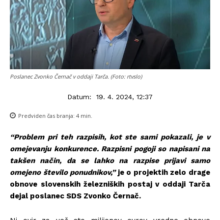
Poslanec Zvonko Černač v oddaji Tarča. (Foto: rtvslo)
Datum:
19. 4. 2024, 12:37
Predviden čas branja:
4
min.
“Problem pri teh razpisih, kot ste sami pokazali, je v
omejevanju konkurence. Razpisni pogoji so napisani na
takšen način, da se lahko na razpise prijavi samo
omejeno število ponudnikov,”
je o projektih
zelo drage
obnove slovenskih železniških postaj v oddaji Tarča
dejal poslanec SDS Zvonko Černač.