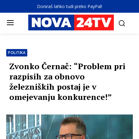
Doniraš lahko tudi preko PayPal!
POLITIKA
Zvonko Černač: “Problem pri
razpisih za obnovo
železniških postaj je v
omejevanju konkurence!”