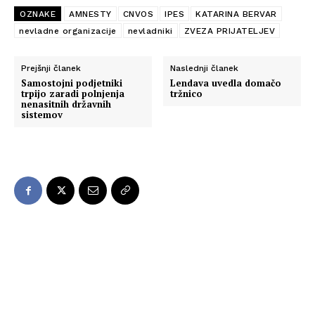
OZNAKE
AMNESTY
CNVOS
IPES
KATARINA BERVAR
nevladne organizacije
nevladniki
ZVEZA PRIJATELJEV
Prejšnji članek
Naslednji članek
Samostojni podjetniki
Lendava uvedla domačo
trpijo zaradi polnjenja
tržnico
nenasitnih državnih
sistemov