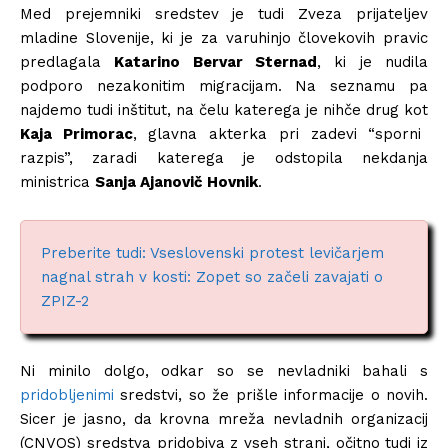
Med prejemniki sredstev je tudi Zveza prijateljev
mladine Slovenije, ki je za varuhinjo človekovih pravic
predlagala
Katarino Bervar Sternad
, ki je nudila
podporo nezakonitim migracijam. Na seznamu pa
najdemo tudi inštitut, na čelu katerega je nihče drug kot
Kaja Primorac
, glavna akterka pri zadevi “sporni
razpis”, zaradi katerega je odstopila nekdanja
ministrica
Sanja Ajanovič Hovnik
.
Preberite tudi: Vseslovenski protest levičarjem
nagnal strah v kosti: Zopet so začeli zavajati o
ZPIZ-2
Ni minilo dolgo, odkar so se nevladniki bahali s
pridobljenimi
sredstvi, so že prišle informacije o novih.
Sicer je jasno, da krovna mreža nevladnih organizacij
(CNVOS) sredstva pridobiva z vseh strani, očitno tudi iz