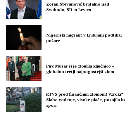
Zoran Stevanović brutalno nad
Svobodo, SD in Levico
Nigerijski migrant v Ljubljani podtikal
požare
Pirc Musar si je zlomila ključnico –
globalno tretji najpogostejši zlom
RTVS pred finančnim zlomom! Vzroki?
Slabo vodenje, visoke plače, posojila in
spori