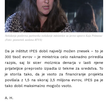
Nekdanja poslovna partnerka nekdanje ministrice za javno upravo Kaja Primorac
(Foto: posnetek zaslona RTVS)
Da je inštitut IPES dobil največji možen znesek – to je
300 tisoč evrov – je ministrica celo naknadno priredila
razpis, saj bi sicer molznica denarja v lasti njene
prijateljice preprosto izpadla iz tekme za sredstva. To
je storila tako, da je vsoto za financiranje projekta
povišala z 1,5 na skoraj 3,5 milijona evrov, IPES pa je
tako dobil maksimalno mogočo vsoto.
A. H.