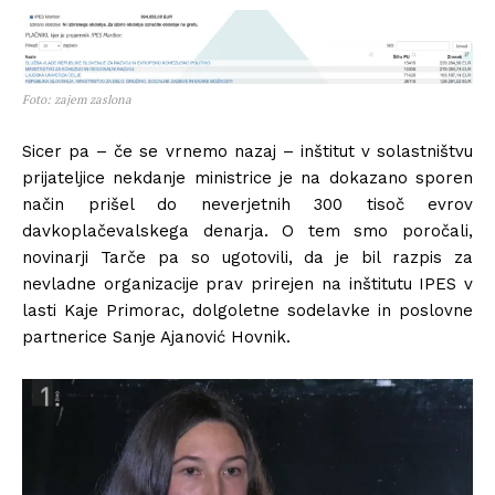
Foto: zajem zaslona
Sicer pa – če se vrnemo nazaj – inštitut v solastništvu
prijateljice nekdanje ministrice je na dokazano sporen
način prišel do neverjetnih 300 tisoč evrov
davkoplačevalskega denarja. O tem smo poročali,
novinarji Tarče pa so ugotovili, da je bil razpis za
nevladne organizacije prav prirejen na inštitutu IPES v
lasti Kaje Primorac, dolgoletne sodelavke in poslovne
partnerice Sanje Ajanović Hovnik.