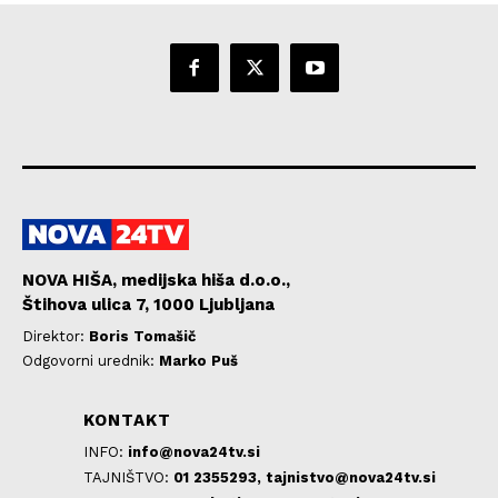
NOVA HIŠA, medijska hiša d.o.o.,
Štihova ulica 7, 1000 Ljubljana
Direktor:
Boris Tomašič
Odgovorni urednik:
Marko Puš
KONTAKT
INFO:
info@nova24tv.si
TAJNIŠTVO:
01 2355293,
tajnistvo@nova24tv.si