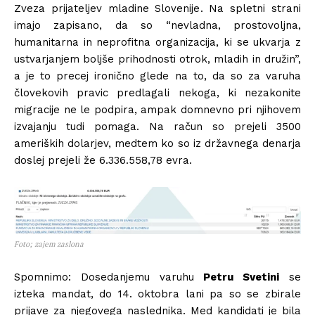
Zveza prijateljev mladine Slovenije. Na spletni strani
imajo zapisano, da so “nevladna, prostovoljna,
humanitarna in neprofitna organizacija, ki se ukvarja z
ustvarjanjem boljše prihodnosti otrok, mladih in družin”,
a je to precej ironično glede na to, da so za varuha
človekovih pravic predlagali nekoga, ki nezakonite
migracije ne le podpira, ampak domnevno pri njihovem
izvajanju tudi pomaga. Na račun so prejeli 3500
ameriških dolarjev, medtem ko so iz državnega denarja
doslej prejeli že 6.336.558,78 evra.
Foto; zajem zaslona
Spomnimo: Dosedanjemu varuhu
Petru Svetini
se
izteka mandat, do 14. oktobra lani pa so se zbirale
prijave za njegovega naslednika. Med kandidati je bila