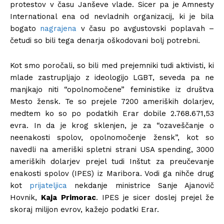
protestov v času Janševe vlade. Sicer pa je Amnesty
International ena od nevladnih organizacij, ki je bila
bogato
nagrajena
v času po avgustovski poplavah –
četudi so bili tega denarja oškodovani bolj potrebni.
Kot smo poročali, so bili med prejemniki tudi aktivisti, ki
mlade zastrupljajo z ideologijo LGBT, seveda pa ne
manjkajo niti “opolnomočene” feministike iz društva
Mesto žensk. Te so prejele 7200 ameriških dolarjev,
medtem ko so po podatkih Erar dobile 2.768.671,53
evra. In da je krog sklenjen, je za “ozaveščanje o
neenakosti spolov, opolnomočenje žensk”, kot so
navedli na ameriški spletni strani USA spending, 3000
ameriških dolarjev prejel tudi Inštut za preučevanje
enakosti spolov (IPES) iz Maribora. Vodi ga nihče drug
kot
prijateljica
nekdanje ministrice Sanje Ajanovič
Hovnik,
Kaja Primorac
. IPES je sicer doslej prejel že
skoraj milijon evrov, kažejo podatki Erar.