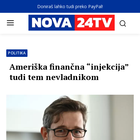
Doniraš lahko tudi preko PayPal!
POLITIKA
Ameriška finančna “injekcija”
tudi tem nevladnikom