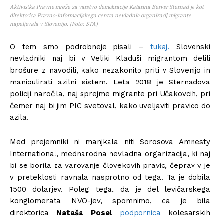
Aktivistka Pravne mreže za varstvo demokracije Katarina Bervar Sternad je kot
direktorica Pravno-informacijskega centra nevladnih organizacij migrante
napeljevala v Slovenijo. (Foto: STA)
O tem smo podrobneje pisali –
tukaj.
Slovenski
nevladniki naj bi v Veliki Kladuši migrantom delili
brošure z navodili, kako nezakonito priti v Slovenijo in
manipulirati azilni sistem. Leta 2018 je Sternadova
policiji naročila, naj sprejme migrante pri Učakovcih, pri
čemer naj bi jim PIC svetoval, kako uveljaviti pravico do
azila.
Med prejemniki ni manjkala niti Sorosova Amnesty
International, mednarodna nevladna organizacija, ki naj
bi se borila za varovanje človekovih pravic, čeprav v je
v preteklosti ravnala nasprotno od tega. Ta je dobila
1500 dolarjev. Poleg tega, da je del levičarskega
konglomerata NVO-jev, spomnimo, da je bila
direktorica
Nataša Posel
podpornica
kolesarskih