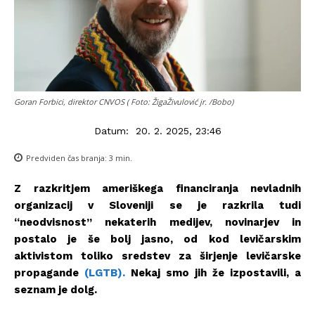
Goran Forbici, direktor CNVOS ( Foto: ŽigaŽivulović jr. /Bobo)
Datum:
20. 2. 2025, 23:46
Predviden čas branja:
3
min.
Z razkritjem ameriškega financiranja nevladnih
organizacij v Sloveniji se je razkrila tudi
“neodvisnost” nekaterih medijev, novinarjev in
postalo je še bolj jasno, od kod levičarskim
aktivistom toliko sredstev za širjenje levičarske
propagande
(LGTB).
Nekaj smo jih že izpostavili, a
seznam je dolg.