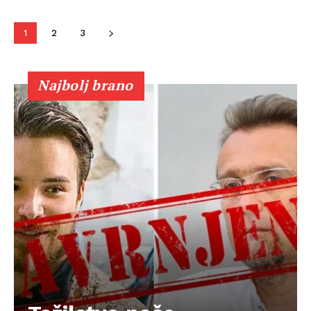
1
2
3
Najbolj brano