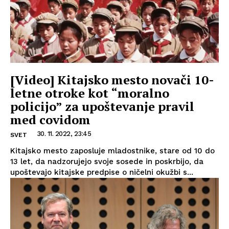
[Video] Kitajsko mesto novači 10-
letne otroke kot “moralno
policijo” za upoštevanje pravil
med covidom
30. 11. 2022, 23:45
SVET
Kitajsko mesto zaposluje mladostnike, stare od 10 do
13 let, da nadzorujejo svoje sosede in poskrbijo, da
upoštevajo kitajske predpise o ničelni okužbi s...