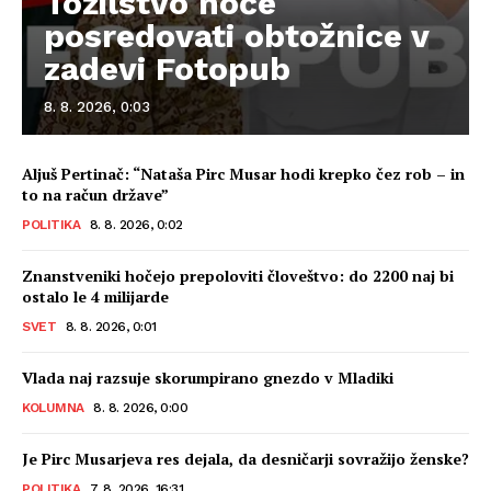
Tožilstvo noče
posredovati obtožnice v
zadevi Fotopub
8. 8. 2026, 0:03
Aljuš Pertinač: “Nataša Pirc Musar hodi krepko čez rob – in
to na račun države”
POLITIKA
8. 8. 2026, 0:02
Znanstveniki hočejo prepoloviti človeštvo: do 2200 naj bi
ostalo le 4 milijarde
SVET
8. 8. 2026, 0:01
Vlada naj razsuje skorumpirano gnezdo v Mladiki
KOLUMNA
8. 8. 2026, 0:00
Je Pirc Musarjeva res dejala, da desničarji sovražijo ženske?
POLITIKA
7. 8. 2026, 16:31