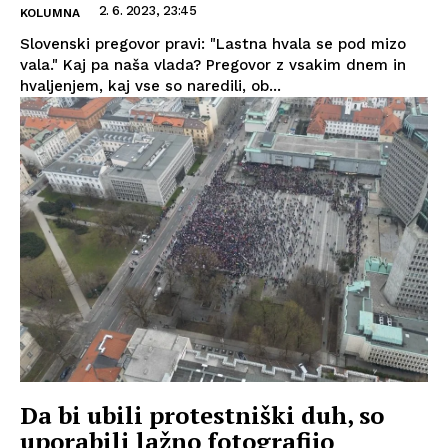
2. 6. 2023, 23:45
KOLUMNA
Slovenski pregovor pravi: "Lastna hvala se pod mizo
vala." Kaj pa naša vlada? Pregovor z vsakim dnem in
hvaljenjem, kaj vse so naredili, ob...
Da bi ubili protestniški duh, so
uporabili lažno fotografijo