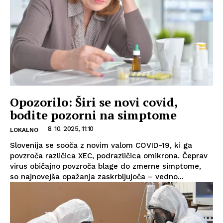
Opozorilo: Širi se novi covid,
bodite pozorni na simptome
8. 10. 2025, 11:10
LOKALNO
Slovenija se sooča z novim valom COVID-19, ki ga
povzroča različica XEC, podrazličica omikrona. Čeprav
virus običajno povzroča blage do zmerne simptome,
so najnovejša opažanja zaskrbljujoča – vedno...