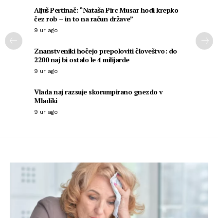
Aljuš Pertinač: “Nataša Pirc Musar hodi krepko
čez rob – in to na račun države”
9 ur ago
Znanstveniki hočejo prepoloviti človeštvo: do
2200 naj bi ostalo le 4 milijarde
9 ur ago
Vlada naj razsuje skorumpirano gnezdo v
Mladiki
9 ur ago