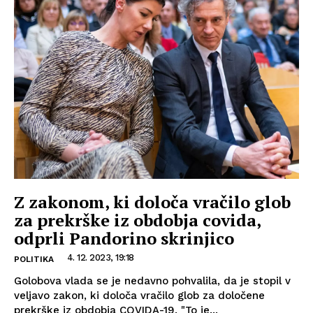
Z zakonom, ki določa vračilo glob
za prekrške iz obdobja covida,
odprli Pandorino skrinjico
4. 12. 2023, 19:18
POLITIKA
Golobova vlada se je nedavno pohvalila, da je stopil v
veljavo zakon, ki določa vračilo glob za določene
prekrške iz obdobja COVIDA-19. "To je...