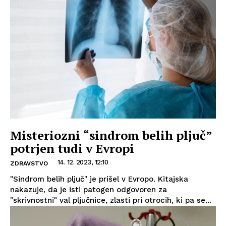
Misteriozni “sindrom belih pljuč”
potrjen tudi v Evropi
14. 12. 2023, 12:10
ZDRAVSTVO
"Sindrom belih pljuč" je prišel v Evropo. Kitajska
nakazuje, da je isti patogen odgovoren za
"skrivnostni" val pljučnice, zlasti pri otrocih, ki pa se...