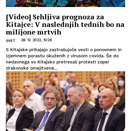
[Video] Srhljiva prognoza za
Kitajce: V naslednjih tednih bo na
milijone mrtvih
28. 12. 2022, 10:26
SVET
S Kitajske prihajajo zastrašujoče vesti o ponovnem in
izjemnem porastu okuženih z virusom covida. Še do
nedavnega so Kitajsko pretresali protesti zoper
drakonske omejitvene...