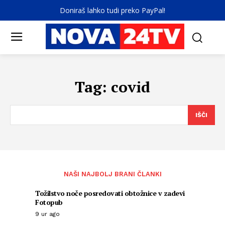
Doniraš lahko tudi preko PayPal!
Tag:
covid
IŠČI
NAŠI NAJBOLJ BRANI ČLANKI
Tožilstvo noče posredovati obtožnice v zadevi
Fotopub
9 ur ago