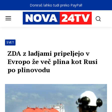
Doniraš lahko tudi preko PayPal!
SVET
ZDA z ladjami pripeljejo v
Evropo že več plina kot Rusi
po plinovodu