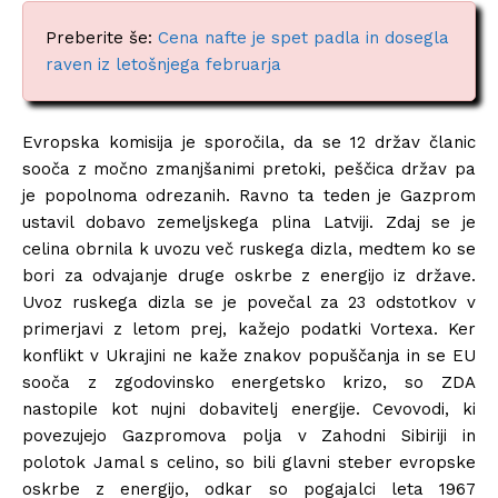
Preberite še:
Cena nafte je spet padla in dosegla
raven iz letošnjega februarja
Evropska komisija je sporočila, da se 12 držav članic
sooča z močno zmanjšanimi pretoki, peščica držav pa
je popolnoma odrezanih. Ravno ta teden je Gazprom
ustavil dobavo zemeljskega plina Latviji. Zdaj se je
celina obrnila k uvozu več ruskega dizla, medtem ko se
bori za odvajanje druge oskrbe z energijo iz države.
Uvoz ruskega dizla se je povečal za 23 odstotkov v
primerjavi z letom prej, kažejo podatki Vortexa. Ker
konflikt v Ukrajini ne kaže znakov popuščanja in se EU
sooča z zgodovinsko energetsko krizo, so ZDA
nastopile kot nujni dobavitelj energije. Cevovodi, ki
povezujejo Gazpromova polja v Zahodni Sibiriji in
polotok Jamal s celino, so bili glavni steber evropske
oskrbe z energijo, odkar so pogajalci leta 1967