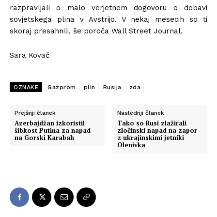
razpravljali o malo verjetnem dogovoru o dobavi
sovjetskega plina v Avstrijo. V nekaj mesecih so ti
skoraj presahnili, še poroča Wall Street Journal.
Sara Kovač
OZNAKE
Gazprom
plin
Rusija
zda
Prejšnji članek
Naslednji članek
Azerbajdžan izkoristil
Tako so Rusi zlažirali
šibkost Putina za napad
zločinski napad na zapor
na Gorski Karabah
z ukrajinskimi jetniki
Olenivka