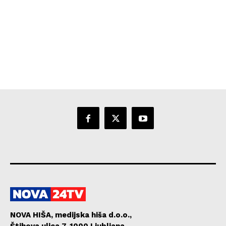
NOVA HIŠA, medijska hiša d.o.o.,
Štihova ulica 7, 1000 Ljubljana