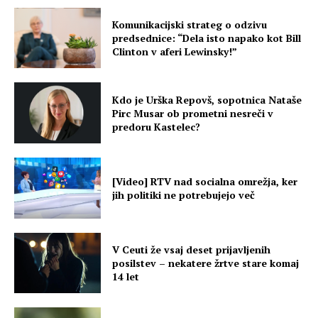
Komunikacijski strateg o odzivu
predsednice: “Dela isto napako kot Bill
Clinton v aferi Lewinsky!”
Kdo je Urška Repovš, sopotnica Nataše
Pirc Musar ob prometni nesreči v
predoru Kastelec?
[Video] RTV nad socialna omrežja, ker
jih politiki ne potrebujejo več
V Ceuti že vsaj deset prijavljenih
posilstev – nekatere žrtve stare komaj
14 let