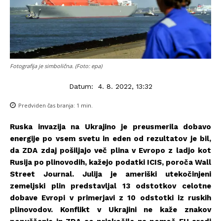
Fotografija je simbolična. (Foto: epa)
Datum:
4. 8. 2022, 13:32
Predviden čas branja:
1
min.
Ruska invazija na Ukrajino je preusmerila dobavo
energije po vsem svetu in eden od rezultatov je bil,
da ZDA zdaj pošiljajo več plina v Evropo z ladjo kot
Rusija po plinovodih, kažejo podatki ICIS, poroča Wall
Street Journal. Julija je ameriški utekočinjeni
zemeljski plin predstavljal 13 odstotkov celotne
dobave Evropi v primerjavi z 10 odstotki iz ruskih
plinovodov. Konflikt v Ukrajini ne kaže znakov