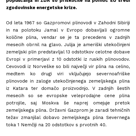
popuščanja in ZDA so priskočile na pomoč EU sredi
zgodovinske energetske krize.
Od leta 1967 so Gazpromovi plinovodi v Zahodni Sibiriji
in na polotoku Jamal v Evropo dobavljali ogromne
količine plina, vendar se je ta precedens v zadnjih
mesecih obrnil na glavo. Julija je ameriški utekočinjeni
zemeljski plin predstavljal 13 odstotkov celotne dobave
Evropi v primerjavi z 10 odstotki iz ruskih plinovodov.
Cevovodi iz Norveške so bili največji vir plina na celino,
medtem ko drugi viri vključujejo severnoafriške
plinovode in zaloge utekočinjenega zemeljskega plina
iz Katara ter domačo proizvodnjo. V zadnjih šestih
mesecih so se evropske veleprodajne cene plina
potrojile, saj Moskva še naprej omejuje pretok
zemeljskega plina. Državni Gazprom je zaradi tehničnih
težav zmanjšal dobavo zemeljskega plina Severnega
toka 1 Nemčiji na 20 odstotkov s prvotnih 40.