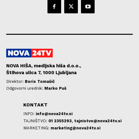
NOVA HIŠA, medijska hiša d.o.o.,
Štihova ulica 7, 1000 Ljubljana
Direktor:
Boris Tomašič
Odgovorni urednik:
Marko Puš
KONTAKT
INFO:
info@nova24tv.si
TAJNIŠTVO:
01 2355293,
tajnistvo@nova24tv.si
MARKETING:
marketing@nova24tv.si