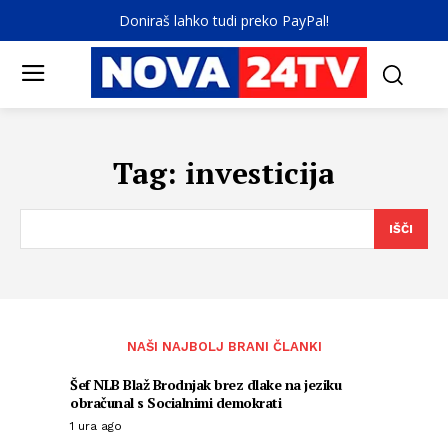
Doniraš lahko tudi preko PayPal!
Tag:
investicija
IŠČI
NAŠI NAJBOLJ BRANI ČLANKI
Šef NLB Blaž Brodnjak brez dlake na jeziku
obračunal s Socialnimi demokrati
1 ura ago