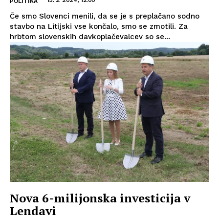
POLITIKA
Če smo Slovenci menili, da se je s preplačano sodno
stavbo na Litijski vse končalo, smo se zmotili. Za
hrbtom slovenskih davkoplačevalcev so se...
Nova 6-milijonska investicija v
Lendavi