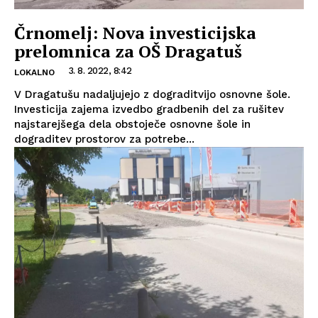
Črnomelj: Nova investicijska
prelomnica za OŠ Dragatuš
3. 8. 2022, 8:42
LOKALNO
V Dragatušu nadaljujejo z dograditvijo osnovne šole.
Investicija zajema izvedbo gradbenih del za rušitev
najstarejšega dela obstoječe osnovne šole in
dograditev prostorov za potrebe...