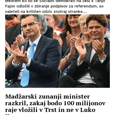
Medtem ko so se Socialni demokrati na čelu s Tanjo
Fajon odločili v zbiranje podpisov za referendum, so
naleteli na kritičen odziv znotraj stranke....
Madžarski zunanji minister
razkril, zakaj bodo 100 milijonov
raje vložili v Trst in ne v Luko