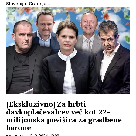
Slovenija. Gradnja...
[Ekskluzivno] Za hrbti
davkoplačevalcev več kot 22-
milijonska povišica za gradbene
barone
13. 2. 2024, 12:00