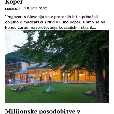
Koper
1. 8. 2019, 10:02
LOKALNO
"Pogovori s Slovenijo so v preteklih letih prinašali
obljubo o madžarski širitvi v Luko Koper, a smo se na
koncu zaradi nasprotovanja koalicijskih strank...
Milijonske posodobitve v