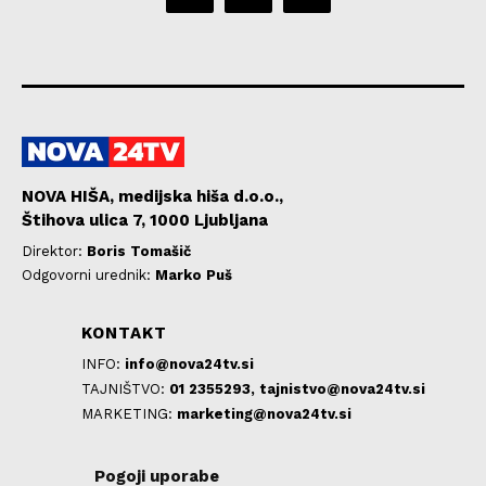
NOVA HIŠA, medijska hiša d.o.o.,
Štihova ulica 7, 1000 Ljubljana
Direktor:
Boris Tomašič
Odgovorni urednik:
Marko Puš
KONTAKT
INFO:
info@nova24tv.si
TAJNIŠTVO:
01 2355293,
tajnistvo@nova24tv.si
MARKETING:
marketing@nova24tv.si
Pogoji uporabe