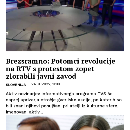
Brezsramno: Potomci revolucije
na RTV s protestom zopet
zlorabili javni zavod
24. 8. 2022, 11:03
SLOVENIJA
Aktiv novinarjev informativnega programa TVS še
naprej uprizarja otročje gverilske akcije, po katerih so
bili znani njihovi pohujšani prijatelji iz kulturne sfere,
imenovani aktiv...