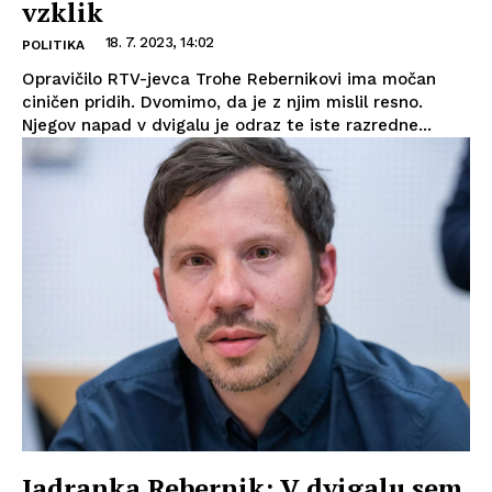
vzklik
18. 7. 2023, 14:02
POLITIKA
Opravičilo RTV-jevca Trohe Rebernikovi ima močan
ciničen pridih. Dvomimo, da je z njim mislil resno.
Njegov napad v dvigalu je odraz te iste razredne...
Jadranka Rebernik: V dvigalu sem