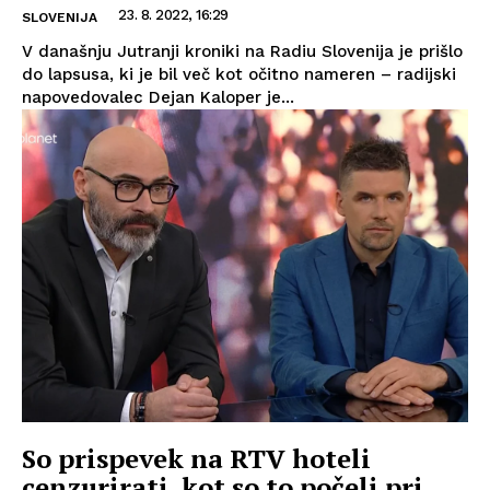
23. 8. 2022, 16:29
SLOVENIJA
V današnju Jutranji kroniki na Radiu Slovenija je prišlo
do lapsusa, ki je bil več kot očitno nameren – radijski
napovedovalec Dejan Kaloper je...
So prispevek na RTV hoteli
cenzurirati, kot so to počeli pri