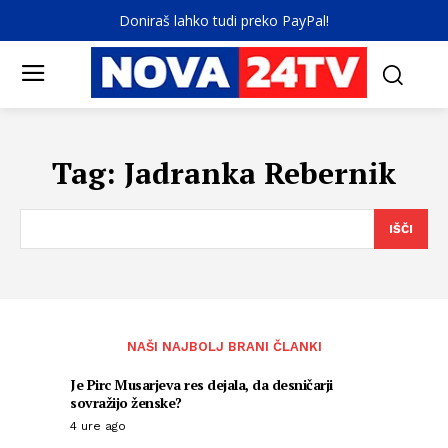
Doniraš lahko tudi preko PayPal!
Tag:
Jadranka Rebernik
IŠČI
NAŠI NAJBOLJ BRANI ČLANKI
Je Pirc Musarjeva res dejala, da desničarji
sovražijo ženske?
4 ure ago