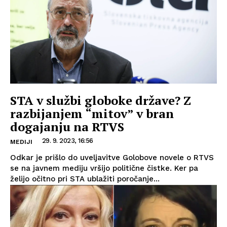
STA v službi globoke države? Z
razbijanjem “mitov” v bran
dogajanju na RTVS
29. 9. 2023, 16:56
MEDIJI
Odkar je prišlo do uveljavitve Golobove novele o RTVS
se na javnem mediju vršijo politične čistke. Ker pa
želijo očitno pri STA ublažiti poročanje...