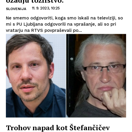
ozadju tožilstvo.
11. 9. 2023, 10:25
SLOVENIJA
Ne smemo odgovoriti, koga smo iskali na televiziji, so
mi s PU Ljubljana odgovorili na vprašanje, ali so pri
vratarju na RTVS povpraševali po...
Trohov napad kot Štefančičev