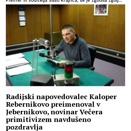
Pfeiffer in voditelja Sašo Krajnca, se je zgodila zgolj...
Radijski napovedovalec Kaloper
Rebernikovo preimenoval v
Jebernikovo, novinar Večera
primitivizem navdušeno
pozdravlja