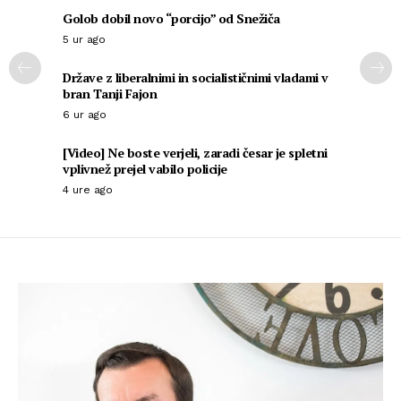
Golob dobil novo “porcijo” od Snežiča
5 ur ago
Države z liberalnimi in socialističnimi vladami v
bran Tanji Fajon
6 ur ago
[Video] Ne boste verjeli, zaradi česar je spletni
vplivnež prejel vabilo policije
4 ure ago