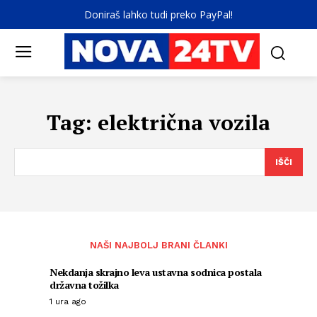
Doniraš lahko tudi preko PayPal!
Tag:
električna vozila
IŠČI
NAŠI NAJBOLJ BRANI ČLANKI
Nekdanja skrajno leva ustavna sodnica postala
državna tožilka
1 ura ago