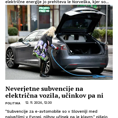
električne energije jo prehiteva le Norveška, kjer so...
Neverjetne subvencije na
električna vozila, učinkov pa ni
12. 11. 2024, 12:30
POLITIKA
"Subvencije za e-avtomobile so v Sloveniji med
največjimi v Evropi, njihov učinek pa je klavrn," pišejo