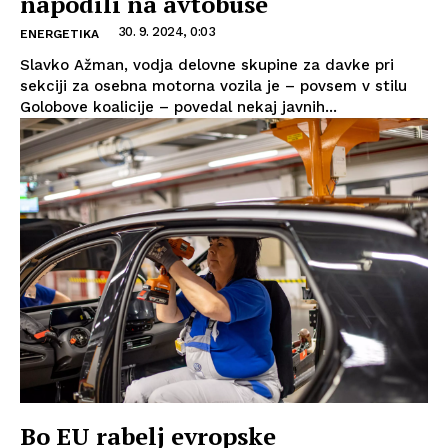
napodili na avtobuse
30. 9. 2024, 0:03
ENERGETIKA
Slavko Ažman, vodja delovne skupine za davke pri
sekciji za osebna motorna vozila je – povsem v stilu
Golobove koalicije – povedal nekaj javnih...
Bo EU rabelj evropske