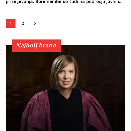
priseljevanja. Spremembe so tudi na področju javnih...
1
2
Najbolj brano