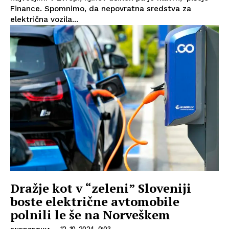
Finance. Spomnimo, da nepovratna sredstva za
električna vozila...
Dražje kot v “zeleni” Sloveniji
boste električne avtomobile
polnili le še na Norveškem
12. 10. 2024, 0:03